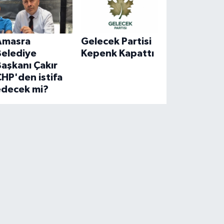
Amasra
Gelecek Partisi
Belediye
Kepenk Kapattı
aşkanı Çakır
HP'den istifa
edecek mi?