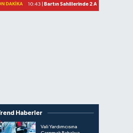
ON DAKIKA
Bartın Sahillerinde 2 Ayda 271 Kişi 
10:43 |
Trend Haberler
Vali Yardımcısına