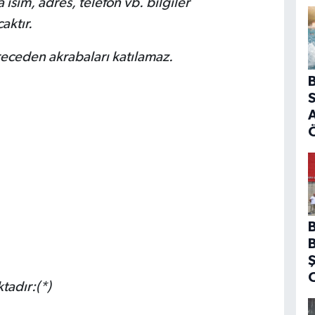
 isim, adres, telefon vb. bilgiler
aktır.
ereceden akrabaları katılamaz.
B
S
A
tadır:(*)