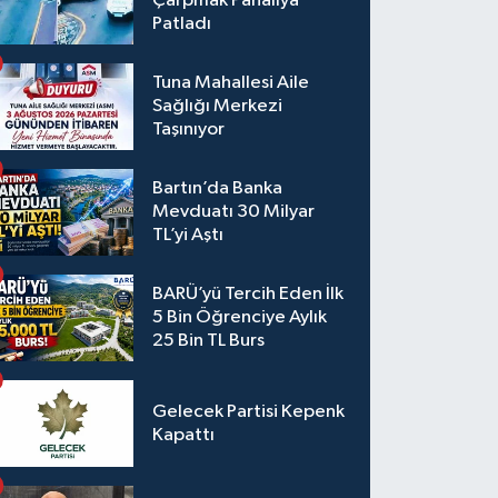
Çarpmak Pahalıya
Patladı
Tuna Mahallesi Aile
Sağlığı Merkezi
Taşınıyor
Bartın’da Banka
Mevduatı 30 Milyar
TL’yi Aştı
BARÜ’yü Tercih Eden İlk
5 Bin Öğrenciye Aylık
25 Bin TL Burs
Gelecek Partisi Kepenk
Kapattı