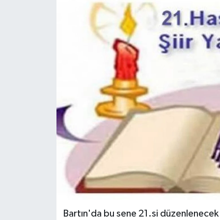
Medya
Sağlık
Sinema
Sivil Toplum
Siyaset
Spor
Tarım
Turizm
Bartın'da bu sene 21.si düzenlenecek o
Yaşam