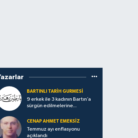
Yazarlar
BARTINLI TARIH GURMESI
9 erkek ile 3 kadının Bartın’a
sürgün edilmelerine...
CENAP AHMET EMEKSİZ
Temmuz ayı enflasyonu
açıklandı