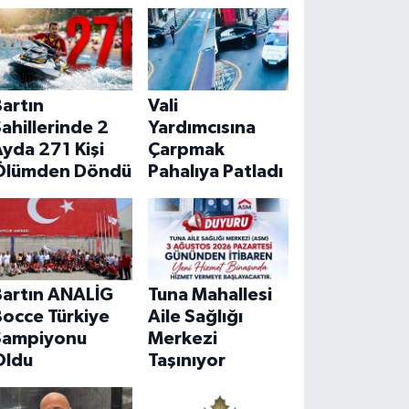
artın
Vali
ahillerinde 2
Yardımcısına
yda 271 Kişi
Çarpmak
Ölümden Döndü
Pahalıya Patladı
Bartın ANALİG
Tuna Mahallesi
Bocce Türkiye
Aile Sağlığı
Şampiyonu
Merkezi
Oldu
Taşınıyor