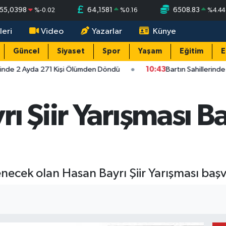
55,0398
64,1581
6508.83
%
-0.02
%
0.16
%
4.44
leri
Video
Yazarlar
Künye
Güncel
Siyaset
Spor
Yaşam
Eğitim
E
rinde 2 Ayda 271 Kişi Ölümden Döndü
10:43
Bartın Sahillerinde
 Şiir Yarışması Baş
necek olan Hasan Bayrı Şiir Yarışması başv