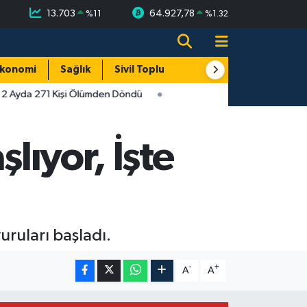
13.703
64.927,78
%
11
%
1.32
konomi
Sağlık
Sivil Toplum
Turizm
Yerel
 2 Ayda 271 Kişi Ölümden Döndü
lıyor, İşte
uruları başladı.
-
+
A
A