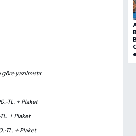
B
C
 göre yazılmıştır.
0.-TL. + Plaket
TL. + Plaket
.-TL. + Plaket