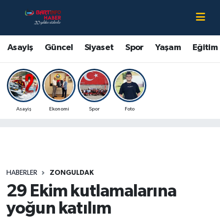
Asayiş
Bartın Nöbetçi Eczaneler
Asayiş
Güncel
Siyaset
Spor
Yaşam
Eğitim
Bartın Hakkında
Bartın Hava Durumu
Çevre
Bartin Namaz Vakitleri
Asayiş
Ekonomi
Spor
Foto
Eğitim
Bartın Trafik Yoğunluk Haritası
Ekonomi
Süper Lig Puan Durumu ve Fikstür
Güncel
Tüm Manşetler
HABERLER
ZONGULDAK
29 Ekim kutlamalarına
Kültür-Sanat
Son Dakika Haberleri
yoğun katılım
Magazin
Haber Arşivi