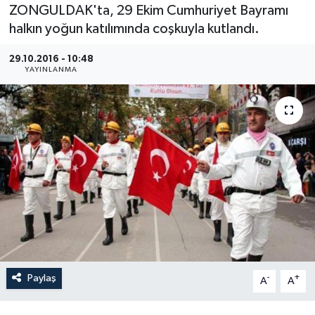
ZONGULDAK'ta, 29 Ekim Cumhuriyet Bayramı
Medya
halkın yoğun katılımında coşkuyla kutlandı.
29.10.2016 - 10:48
Sağlık
YAYINLANMA
Sinema
Sivil Toplum
Siyaset
Spor
Tarım
Turizm
Paylaş
-
+
A
A
Yaşam