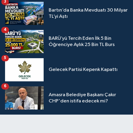
3
Bartın’da Banka Mevduatı 30 Milyar
TL’yi Aştı
4
BARÜ’yü Tercih Eden İlk 5 Bin
Öğrenciye Aylık 25 Bin TL Burs
5
Gelecek Partisi Kepenk Kapattı
6
Amasra Belediye Başkanı Çakır
CHP'den istifa edecek mi?