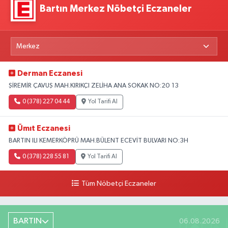
Bartın Merkez Nöbetçi Eczaneler
Derman Eczanesi
ŞİREMİR ÇAVUŞ MAH.KIRIKÇI ZELİHA ANA SOKAK NO:20 13
0 (378) 227 04 44
Yol Tarifi Al
Ümıt Eczanesi
BARTIN ILI KEMERKÖPRÜ MAH.BÜLENT ECEVİT BULVARI NO:3H
0 (378) 228 55 81
Yol Tarifi Al
Tüm Nöbetçi Eczaneler
BARTIN
06.08.2026