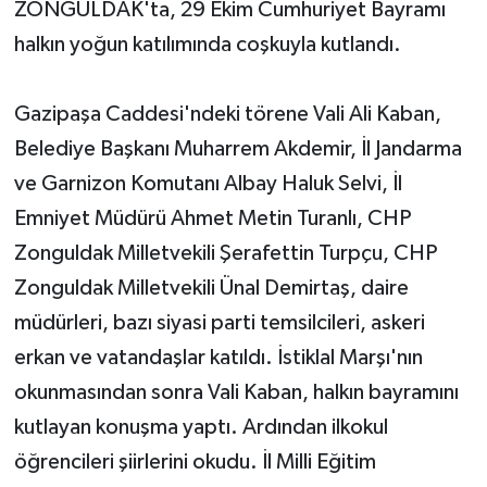
ZONGULDAK'ta, 29 Ekim Cumhuriyet Bayramı
halkın yoğun katılımında coşkuyla kutlandı.
Yerel Yönetimler
DÜNYA
Gazipaşa Caddesi'ndeki törene Vali Ali Kaban,
Belediye Başkanı Muharrem Akdemir, İl Jandarma
YEREL
ve Garnizon Komutanı Albay Haluk Selvi, İl
Emniyet Müdürü Ahmet Metin Turanlı, CHP
Zonguldak Milletvekili Şerafettin Turpçu, CHP
Zonguldak Milletvekili Ünal Demirtaş, daire
müdürleri, bazı siyasi parti temsilcileri, askeri
erkan ve vatandaşlar katıldı. İstiklal Marşı'nın
okunmasından sonra Vali Kaban, halkın bayramını
kutlayan konuşma yaptı. Ardından ilkokul
öğrencileri şiirlerini okudu. İl Milli Eğitim