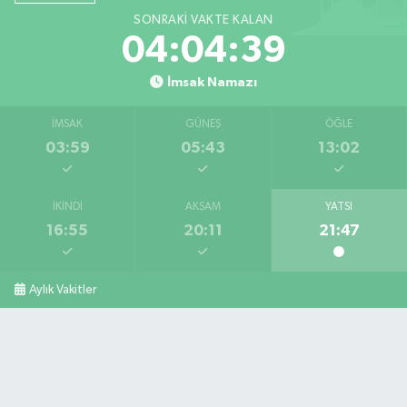
SONRAKI VAKTE KALAN
04:04:38
İmsak Namazı
İMSAK
GÜNEŞ
ÖĞLE
03:59
05:43
13:02
İKINDI
AKŞAM
YATSI
16:55
20:11
21:47
Aylık Vakitler