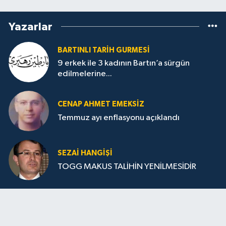
Yazarlar
BARTINLI TARIH GURMESI
9 erkek ile 3 kadının Bartın’a sürgün
edilmelerine...
CENAP AHMET EMEKSİZ
Temmuz ayı enflasyonu açıklandı
SEZAI HANGİŞİ
TOGG MAKUS TALİHİN YENİLMESİDİR