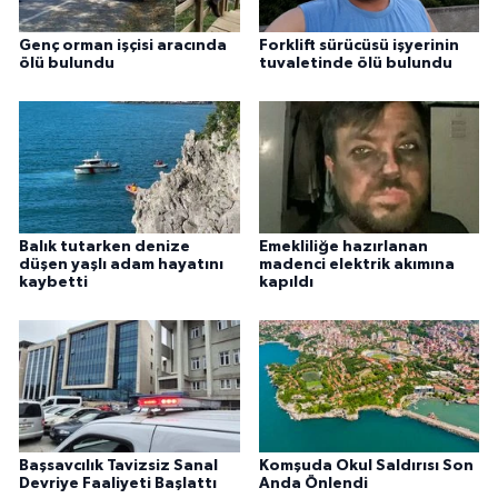
Genç orman işçisi aracında
Forklift sürücüsü işyerinin
ölü bulundu
tuvaletinde ölü bulundu
Balık tutarken denize
Emekliliğe hazırlanan
düşen yaşlı adam hayatını
madenci elektrik akımına
kaybetti
kapıldı
Başsavcılık Tavizsiz Sanal
Komşuda Okul Saldırısı Son
Devriye Faaliyeti Başlattı
Anda Önlendi