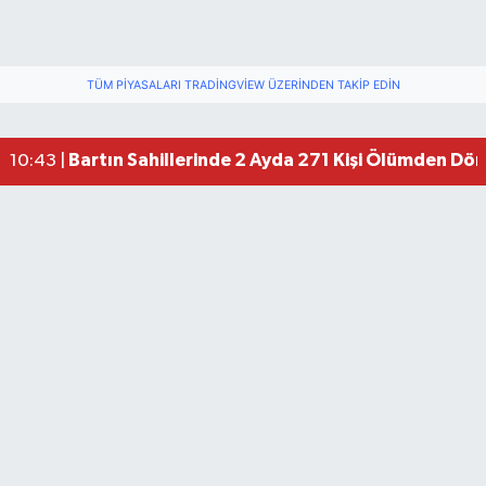
TÜM PIYASALARI TRADINGVIEW ÜZERINDEN TAKIP EDIN
Bartın Sahillerinde 2 Ayda 271 Kişi Ölümden Dö
10:43 |