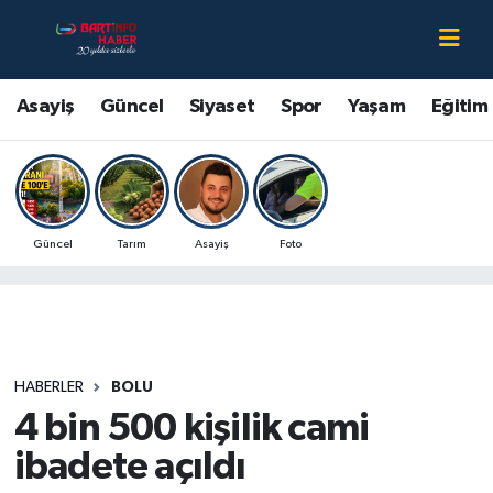
Asayiş
Bartın Nöbetçi Eczaneler
Asayiş
Güncel
Siyaset
Spor
Yaşam
Eğitim
Bartın Hakkında
Bartın Hava Durumu
Çevre
Bartin Namaz Vakitleri
Güncel
Tarım
Asayiş
Foto
Eğitim
Bartın Trafik Yoğunluk Haritası
Ekonomi
Süper Lig Puan Durumu ve Fikstür
Güncel
Tüm Manşetler
HABERLER
BOLU
4 bin 500 kişilik cami
Kültür-Sanat
Son Dakika Haberleri
ibadete açıldı
Magazin
Haber Arşivi