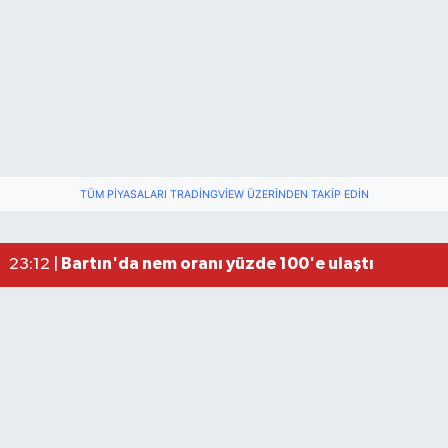
TÜM PIYASALARI TRADINGVIEW ÜZERINDEN TAKIP EDIN
Fındık üreticisinin beklediği haber: TMO fiyatı aç
22:22 |
Elektrik arızasını onanırken akıma kapılan işçi öl
15:21 |
Bartın'da nem oranı yüzde 100'e ulaştı
23:12 |