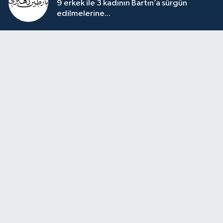
9 erkek ile 3 kadının Bartın’a sürgün
edilmelerine...