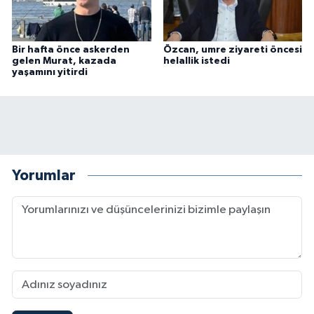
Bir hafta önce askerden
Özcan, umre ziyareti öncesi
gelen Murat, kazada
helallik istedi
yaşamını yitirdi
Yorumlar