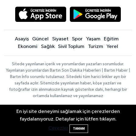
Asayiş
Güncel
Siyaset
Spor
Yaşam
Eğitim
Ekonomi
Sağlık
Sivil Toplum
Turizm
Yerel
Sitede yayınlanan içerik ve yorumlardan yazarları sorumludur.
Yayınlanan yorumlardan Bartın Son Dakika Haberleri | Bartın Haber |
Bartın İnfo sorumlu tutulamaz. Sitedeki tüm harici linkler ayrı bir
sayfada açılır. Sitemizde yayınlanan haber, köşe yazıları ve
fotoğraflar izin alınmaksızın kaynak gösterilse dahi, herhangi bir
ortamda kullanılamaz ve yayınlanamaz
En iyi site deneyimi sağlamak için çerezlerden
Haber
Asayiş
Sağlık
Spor
Güncel
Yazılımı:
TE
faydalanıyoruz. Detaylar için lütfen tıklayın.
Siyaset
Yaşam
Turizm
Eğitim
Bartın'da nem oranı yüzde 100'e ulaştı
23:12
Bilişim
|
Yerel
Magazin
Künye
Çerezler
TAMAM
Copyright ©
Konaklama tesisleri
Bartın Medya
2026