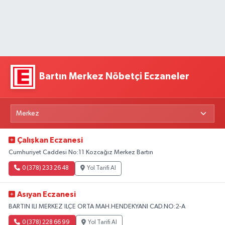
Bartın Merkez Nöbetçi Eczaneler
Çalışkan Eczanesi
Cumhuriyet Caddesi No:11 Kozcağız Merkez Bartın
0 (378) 233 26 48
Yol Tarifi Al
Asıyan Eczanesi
BARTIN ILI MERKEZ ILÇE ORTA MAH.HENDEKYANI CAD.NO:2-A
0 (378) 228 66 99
Yol Tarifi Al