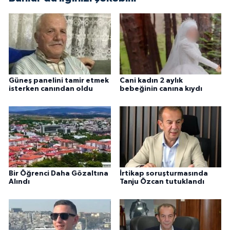
Güneş panelini tamir etmek
Cani kadın 2 aylık
isterken canından oldu
bebeğinin canına kıydı
Bir Öğrenci Daha Gözaltına
İrtikap soruşturmasında
Alındı
Tanju Özcan tutuklandı