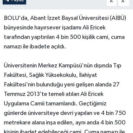
A
A
Yerel Yönetimler
BOLU'da, Abant İzzet Baysal Üniversitesi (AİBÜ)
bünyesinde hayırsever işadamı Ali Ericek
DÜNYA
tarafından yaptırılan 4 bin 500 kişilik cami, cuma
YEREL
namazı ile ibadete açıldı.
Üniversitenin Merkez Kampüsü'nün dışında Tıp
Fakültesi, Sağlık Yüksekokulu, İlahiyat
Fakültesi'nin bulunduğu yeni gelişen alanda 27
Temmuz 2013'te temeli atılan Ali Ericek
Uygulama Camii tamamlandı. Geçtiğimiz
günlerde üniversiteye devri yapılan ve 4 bin 750
metrekare alana inşa edilen, aynı anda 4 bin 500
kişinin ibadet edebileceği cami, Cuma namazı ile