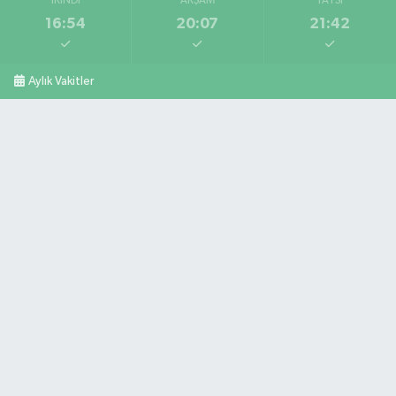
İKINDI
AKŞAM
YATSI
16:54
20:07
21:42
Aylık Vakitler