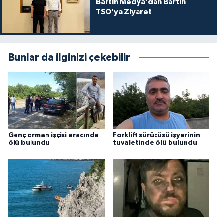
Bartın Medya’dan Bartın
TSO’ya Ziyaret
Bunlar da ilginizi çekebilir
Genç orman işçisi aracında
Forklift sürücüsü işyerinin
ölü bulundu
tuvaletinde ölü bulundu