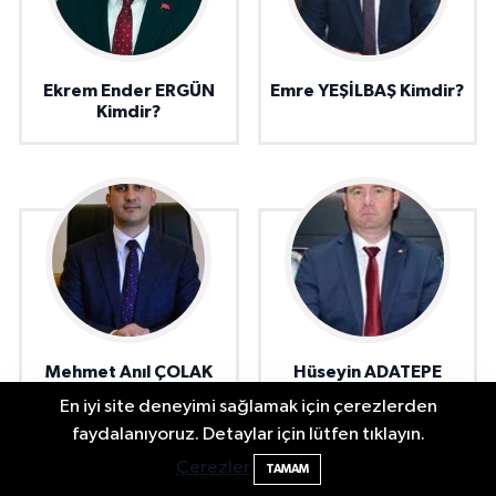
Ekrem Ender ERGÜN
Emre YEŞİLBAŞ Kimdir?
Kimdir?
Mehmet Anıl ÇOLAK
Hüseyin ADATEPE
Kimdir?
En iyi site deneyimi sağlamak için çerezlerden
2 Buzağı Hediyeli Bal Festivalinde Hande
11:43
faydalanıyoruz. Detaylar için lütfen tıklayın.
Ünsal Sahne Alacak
Çerezler
TAMAM