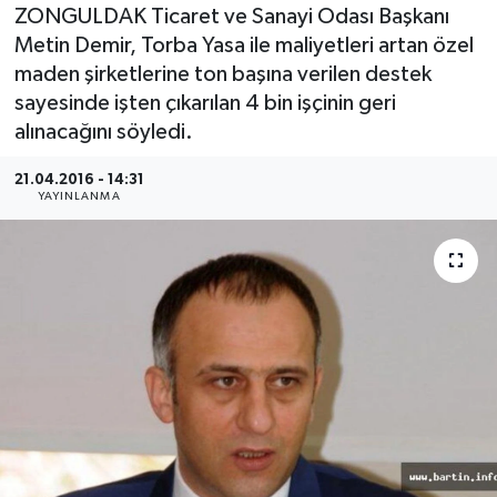
ZONGULDAK Ticaret ve Sanayi Odası Başkanı
Medya
Metin Demir, Torba Yasa ile maliyetleri artan özel
maden şirketlerine ton başına verilen destek
Sağlık
sayesinde işten çıkarılan 4 bin işçinin geri
alınacağını söyledi.
Sinema
21.04.2016 - 14:31
YAYINLANMA
Sivil Toplum
Siyaset
Spor
Tarım
Turizm
Yaşam