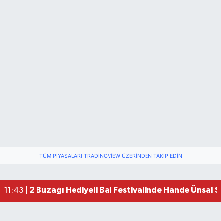
TÜM PIYASALARI TRADINGVIEW ÜZERINDEN TAKIP EDIN
2 Buzağı Hediyeli Bal Festivalinde Hande Ünsal 
11:43 |