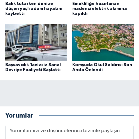
Balık tutarken denize
Emekliliğe hazırlanan
düşen yaşlı adam hayatını
madenci elektrik akımına
kaybetti
kapıldı
Başsavcılık Tavizsiz Sanal
Komşuda Okul Saldırısı Son
Devriye Faaliyeti Başlattı
Anda Önlendi
Yorumlar