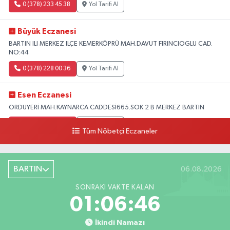
0 (378) 233 45 38
Yol Tarifi Al
Büyük Eczanesi
BARTIN ILI MERKEZ ILÇE KEMERKÖPRÜ MAH.DAVUT FIRINCIOGLU CAD.
NO:44
0 (378) 228 00 36
Yol Tarifi Al
Esen Eczanesi
ORDUYERİ MAH.KAYNARCA CADDESİ665.SOK.2 B MERKEZ BARTIN
0 (378) 502 33 32
Yol Tarifi Al
Tüm Nöbetçi Eczaneler
Çolpak Eczanesi
Şiremirçavuş Mahallesi, Kırıkçı Zeliha Ana Sokak No:20 8 Merkez Bartın
BARTIN
06.08.2026
0 (378) 227 85 45
Yol Tarifi Al
SONRAKI VAKTE KALAN
01:06:45
İkindi Namazı