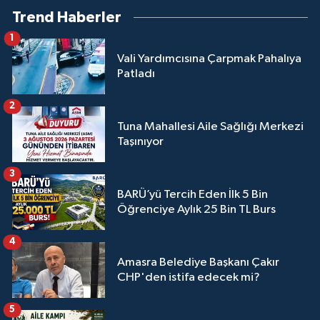
Trend Haberler
1
Vali Yardımcısına Çarpmak Pahalıya
Patladı
2
Tuna Mahallesi Aile Sağlığı Merkezi
Taşınıyor
3
BARÜ’yü Tercih Eden İlk 5 Bin
Öğrenciye Aylık 25 Bin TL Burs
4
Amasra Belediye Başkanı Çakır
CHP'den istifa edecek mi?
5