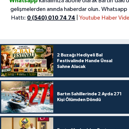
Whatsapp
kanalımıza abone olarak Bartın'daki 
gelişmelerden anında haberdar olun.
Whatsapp 
Hattı:
0 (540) 010 74 74
|
Youtube Haber Vide
2 Buzağı Hediyeli Bal
Festivalinde Hande Ünsal
Sahne Alacak
Bartın Sahillerinde 2 Ayda 271
Kişi Ölümden Döndü