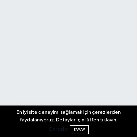
En iyi site deneyimi sağlamak için çerezlerden
faydalanıyoruz. Detaylar için lütfen tıklayın.
Bartın'da nem oranı yüzde 100'e ulaştı
23:12
Çerezler
TAMAM