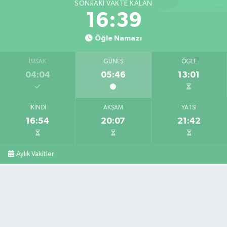
SONRAKI VAKTE KALAN
16:38
Öğle Namazı
İMSAK
GÜNEŞ
ÖĞLE
04:04
05:46
13:01
İKINDI
AKŞAM
YATSI
16:54
20:07
21:42
Aylık Vakitler