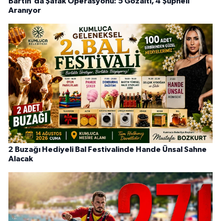
Bartın'da Şafak Operasyonu: 5 Gözaltı, 4 Şüpheli
Aranıyor
2 Buzağı Hediyeli Bal Festivalinde Hande Ünsal Sahne
Alacak