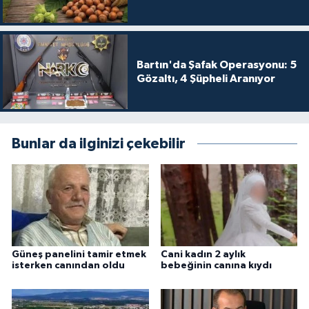
Bartın'da Şafak Operasyonu: 5
Gözaltı, 4 Şüpheli Aranıyor
Bunlar da ilginizi çekebilir
Güneş panelini tamir etmek
Cani kadın 2 aylık
isterken canından oldu
bebeğinin canına kıydı