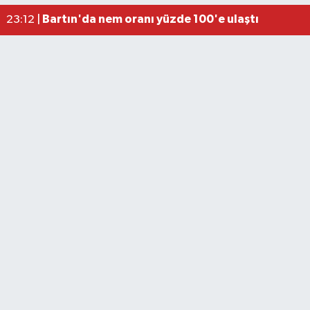
Elektrik arızasını onanırken akıma kapılan işçi öl
15:21 |
Bartın'da nem oranı yüzde 100'e ulaştı
23:12 |