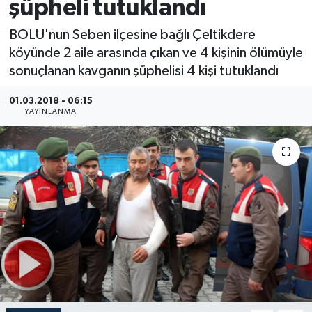
şüpheli tutuklandı
Medya
BOLU'nun Seben ilçesine bağlı Çeltikdere
köyünde 2 aile arasında çıkan ve 4 kişinin ölümüyle
Sağlık
sonuçlanan kavganın şüphelisi 4 kişi tutuklandı
Sinema
01.03.2018 - 06:15
YAYINLANMA
Sivil Toplum
Siyaset
Spor
Tarım
Turizm
Yaşam