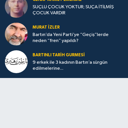
SUÇLU ÇOCUK YOKTUR; SUÇA İTİLMİŞ
ÇOCUK VARDIR
MURAT İZLER
Bartın’da Yeni Parti’ye “Geçiş”lerde
neden “fren” yapıldı?
BARTINLI TARIH GURMESI
9 erkek ile 3 kadının Bartın’a sürgün
edilmelerine...