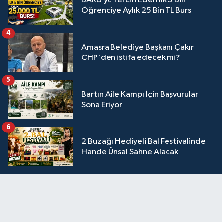
BARÜ’yü Tercih Eden İlk 5 Bin
Öğrenciye Aylık 25 Bin TL Burs
4
Amasra Belediye Başkanı Çakır
CHP'den istifa edecek mi?
5
Bartın Aile Kampı İçin Başvurular
Sona Eriyor
6
2 Buzağı Hediyeli Bal Festivalinde
Hande Ünsal Sahne Alacak