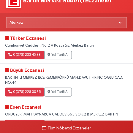
Bartın Merkez Nöbetçi Eczaneler
Türker Eczanesi
Cumhuriyet Caddesi, No:2 A Kozcağız Merkez Bartın
0 (378) 233 45 38
Yol Tarifi Al
Büyük Eczanesi
BARTIN ILI MERKEZ ILÇE KEMERKÖPRÜ MAH.DAVUT FIRINCIOGLU CAD.
NO:44
0 (378) 228 00 36
Yol Tarifi Al
Esen Eczanesi
ORDUYERİ MAH.KAYNARCA CADDESİ665.SOK.2 B MERKEZ BARTIN
0 (378) 502 33 32
Yol Tarifi Al
Tüm Nöbetçi Eczaneler