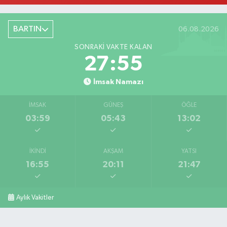
Çolpak Eczanesi
Şiremirçavuş Mahallesi, Kırıkçı Zeliha Ana Sokak No:20 8 Merkez Bartın
BARTIN
06.08.2026
0 (378) 227 85 45
Yol Tarifi Al
SONRAKI VAKTE KALAN
27:54
İmsak Namazı
İMSAK
GÜNEŞ
ÖĞLE
03:59
05:43
13:02
İKINDI
AKŞAM
YATSI
16:55
20:11
21:47
Aylık Vakitler