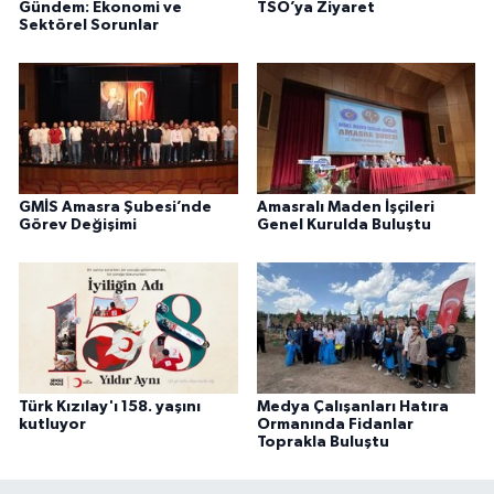
Gündem: Ekonomi ve
TSO’ya Ziyaret
Sektörel Sorunlar
GMİS Amasra Şubesi’nde
Amasralı Maden İşçileri
Görev Değişimi
Genel Kurulda Buluştu
Türk Kızılay'ı 158. yaşını
Medya Çalışanları Hatıra
kutluyor
Ormanında Fidanlar
Toprakla Buluştu