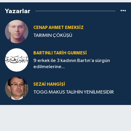
Yazarlar
CENAP AHMET EMEKSİZ
TARIMIN ÇÖKÜŞÜ
BARTINLI TARIH GURMESI
9 erkek ile 3 kadının Bartın’a sürgün
edilmelerine...
SEZAI HANGİŞİ
TOGG MAKUS TALİHİN YENİLMESİDİR