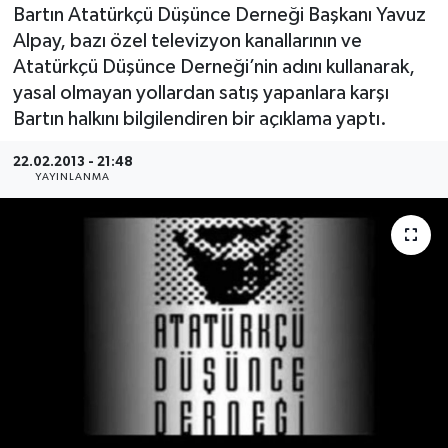
Bartın Atatürkçü Düşünce Derneği Başkanı Yavuz
Medya
Alpay, bazı özel televizyon kanallarının ve
Atatürkçü Düşünce Derneği’nin adını kullanarak,
Sağlık
yasal olmayan yollardan satış yapanlara karşı
Bartın halkını bilgilendiren bir açıklama yaptı.
Sinema
22.02.2013 - 21:48
YAYINLANMA
Sivil Toplum
Siyaset
Spor
Tarım
Turizm
Yaşam