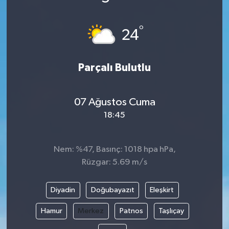
Medya
°
24
Sağlık
Parçalı Bulutlu
Sinema
Sivil Toplum
07 Ağustos Cuma
18:45
Siyaset
Spor
Nem: %47, Basınç: 1018 hpa hPa,
Rüzgar: 5.69 m/s
Tarım
Diyadin
Doğubayazıt
Eleşkirt
Turizm
Hamur
Merkez
Patnos
Taşlıçay
Yaşam