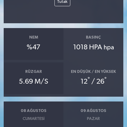
Tutak
Yerel Yönetimler
DÜNYA
NEM
BASINÇ
YEREL
%47
1018 HPA
hpa
RÜZGAR
EN DÜŞÜK / EN YÜKSEK
°
°
5.69 M/S
12
/ 26
08 AĞUSTOS
09 AĞUSTOS
CUMARTESI
PAZAR