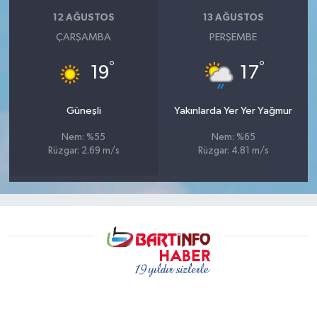
12 AĞUSTOS
13 AĞUSTOS
ÇARŞAMBA
PERŞEMBE
°
°
19
17
Güneşli
Yakınlarda Yer Yer Yağmur
Nem: %55
Nem: %65
Rüzgar: 2.69 m/s
Rüzgar: 4.81 m/s