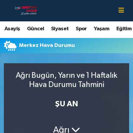
Asayiş
Bartın Nöbetçi Eczaneler
Asayiş
Güncel
Siyaset
Spor
Yaşam
Eğitim
Bartın Hakkında
Bartın Hava Durumu
Merkez Hava Durumu
Çevre
Bartin Namaz Vakitleri
Eğitim
Bartın Trafik Yoğunluk Haritası
Ağrı Bugün, Yarın ve 1 Haftalık
Ekonomi
Süper Lig Puan Durumu ve Fikstür
Hava Durumu Tahmini
Güncel
Tüm Manşetler
ŞU AN
Kültür-Sanat
Son Dakika Haberleri
Ağrı
Magazin
Haber Arşivi