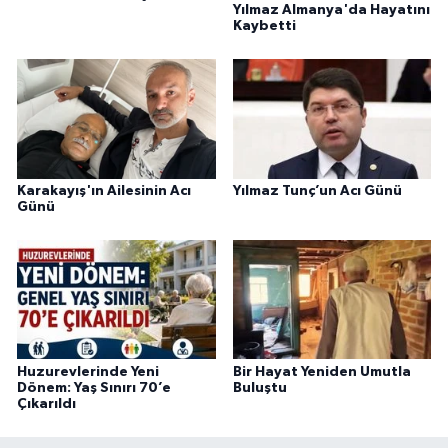
Yılmaz Almanya'da Hayatını
Kaybetti
Karakayış'ın Ailesinin Acı
Yılmaz Tunç’un Acı Günü
Günü
Huzurevlerinde Yeni
Bir Hayat Yeniden Umutla
Dönem: Yaş Sınırı 70’e
Buluştu
Çıkarıldı