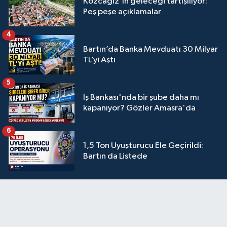
Kozcağız'ın geleceği tartışılıyor:
Peş peşe açıklamalar
4
Bartın’da Banka Mevduatı 30 Milyar
TL’yi Aştı
5
İş Bankası'nda bir şube daha mı
kapanıyor? Gözler Amasra'da
6
1,5 Ton Uyuşturucu Ele Geçirildi:
Bartın da Listede