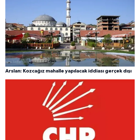
Arslan: Kozcağız mahalle yapılacak iddiası gerçek dışı