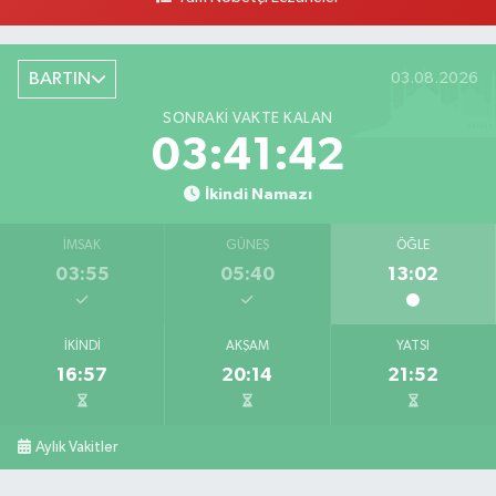
BARTIN
03.08.2026
SONRAKI VAKTE KALAN
03:41:41
İkindi Namazı
İMSAK
GÜNEŞ
ÖĞLE
03:55
05:40
13:02
İKINDI
AKŞAM
YATSI
16:57
20:14
21:52
Aylık Vakitler