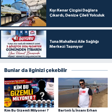
Kıyı Kenar Çizgisi Dağlara
Çıkardı, Denize Çileli Yolculuk
Tuna Mahallesi Aile Sağlığı
Merkezi Taşınıyor
Bunlar da ilginizi çekebilir
Kim Bu Gizemli Milyoner ?
Bartınlı İş İnsanı Erhan