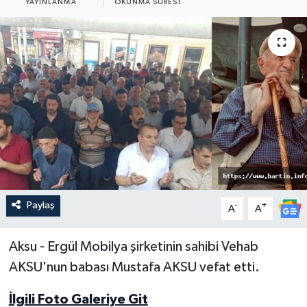
YAYINLANMA
OKUNMA SÜRESI
Medya
Sağlık
Sinema
Sivil Toplum
Siyaset
Spor
Paylaş
-
+
A
A
Tarım
Aksu - Ergül Mobilya şirketinin sahibi Vehab
AKSU'nun babası Mustafa AKSU vefat etti.
Turizm
İlgili Foto Galeriye Git
Yaşam