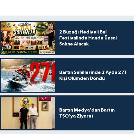
2 Buzağı Hediyeli Bal
Festivalinde Hande Ünsal
Sahne Alacak
Bartın Sahillerinde 2 Ayda 271
Kişi Ölümden Döndü
Bartın Medya’dan Bartın
TSO’ya Ziyaret