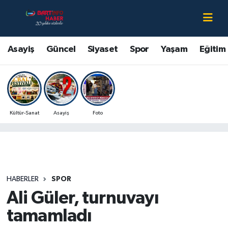
Asayiş
Bartın Nöbetçi Eczaneler
Asayiş
Güncel
Siyaset
Spor
Yaşam
Eğitim
Bartın Hakkında
Bartın Hava Durumu
Çevre
Bartin Namaz Vakitleri
Kültür-Sanat
Asayiş
Foto
Eğitim
Bartın Trafik Yoğunluk Haritası
Ekonomi
Süper Lig Puan Durumu ve Fikstür
Güncel
Tüm Manşetler
HABERLER
SPOR
Ali Güler, turnuvayı
Kültür-Sanat
Son Dakika Haberleri
tamamladı
Magazin
Haber Arşivi