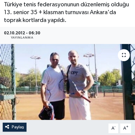
Türkiye tenis federasyonunun düzenlemiş olduğu
Medya
13. senior 35 + klasman turnuvası Ankara'da
toprak kortlarda yapıldı.
Sağlık
02.10.2012 - 06:30
YAYINLANMA
Sinema
Sivil Toplum
Siyaset
Spor
Tarım
Turizm
Paylaş
-
+
A
A
Yaşam