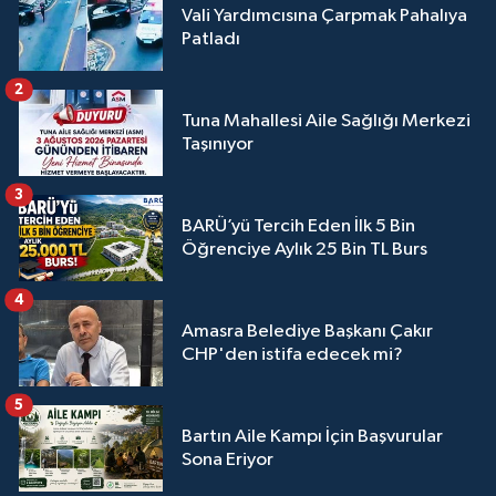
Vali Yardımcısına Çarpmak Pahalıya
Patladı
2
Tuna Mahallesi Aile Sağlığı Merkezi
Taşınıyor
3
BARÜ’yü Tercih Eden İlk 5 Bin
Öğrenciye Aylık 25 Bin TL Burs
4
Amasra Belediye Başkanı Çakır
CHP'den istifa edecek mi?
5
Bartın Aile Kampı İçin Başvurular
Sona Eriyor