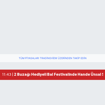
TÜM PIYASALARI TRADINGVIEW ÜZERINDEN TAKIP EDIN
2 Buzağı Hediyeli Bal Festivalinde Hande Ünsal 
11:43 |