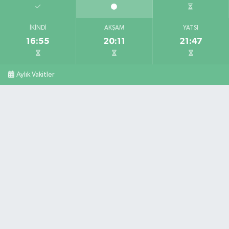
İKINDI
AKŞAM
YATSI
16:55
20:11
21:47
Aylık Vakitler