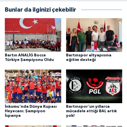
Bunlar da ilginizi çekebilir
Bartın ANALİG Bocce
Bartınspor altyapısına
Türkiye Şampiyonu Oldu
eğitim desteği
İnkumu'nda Dünya Kupası
Bartınspor'un yıllarca
Heyecanı: Şampiyon
mücadele ettiği BAL artık
İspanya
yok!