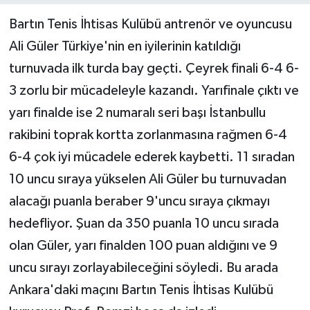
Bartın Tenis İhtisas Kulübü antrenör ve oyuncusu
Yerel Yönetimler
Ali Güler Türkiye'nin en iyilerinin katıldığı
turnuvada ilk turda bay geçti. Çeyrek finali 6-4 6-
DÜNYA
3 zorlu bir mücadeleyle kazandı. Yarıfinale çıktı ve
YEREL
yarı finalde ise 2 numaralı seri başı İstanbullu
rakibini toprak kortta zorlanmasına rağmen 6-4
6-4 çok iyi mücadele ederek kaybetti. 11 sıradan
10 uncu sıraya yükselen Ali Güler bu turnuvadan
alacağı puanla beraber 9'uncu sıraya çıkmayı
hedefliyor. Şuan da 350 puanla 10 uncu sırada
olan Güler, yarı finalden 100 puan aldığını ve 9
uncu sırayı zorlayabileceğini söyledi. Bu arada
Ankara'daki maçını Bartın Tenis İhtisas Kulübü