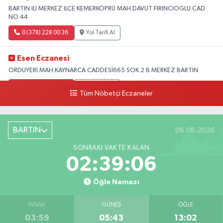
BARTIN ILI MERKEZ ILÇE KEMERKÖPRÜ MAH.DAVUT FIRINCIOGLU CAD.
NO:44
0 (378) 228 00 36
Yol Tarifi Al
Esen Eczanesi
ORDUYERİ MAH.KAYNARCA CADDESİ665.SOK.2 B MERKEZ BARTIN
0 (378) 502 33 32
Yol Tarifi Al
Tüm Nöbetçi Eczaneler
Çolpak Eczanesi
Şiremirçavuş Mahallesi, Kırıkçı Zeliha Ana Sokak No:20 8 Merkez Bartın
BARTIN
06.08.2026
0 (378) 227 85 45
Yol Tarifi Al
SONRAKI VAKTE KALAN
02:39:05
Öğle Namazı
İMSAK
GÜNEŞ
ÖĞLE
03:59
05:43
13:02