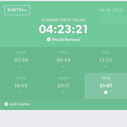
Şiremirçavuş Mahallesi, Kırıkçı Zeliha Ana Sokak No:20 8 Merkez Bartın
BARTIN
06.08.2026
0 (378) 227 85 45
Yol Tarifi Al
SONRAKI VAKTE KALAN
04:23:20
İmsak Namazı
İMSAK
GÜNEŞ
ÖĞLE
03:59
05:43
13:02
İKINDI
AKŞAM
YATSI
16:55
20:11
21:47
Aylık Vakitler