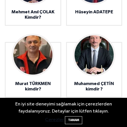
Mehmet Anıl ÇOLAK
Hüseyin ADATEPE
Kimdir?
Murat TÜRKMEN
Muhammed ÇETİN
kimdir?
kimdir ?
En iyi site deneyimi sağlamak için çerezlerden
2 Buzağı Hediyeli Bal Festivalinde Hande
11:43
faydalanıyoruz. Detaylar için lütfen tıklayın.
Ünsal Sahne Alacak
Çerezler
TAMAM