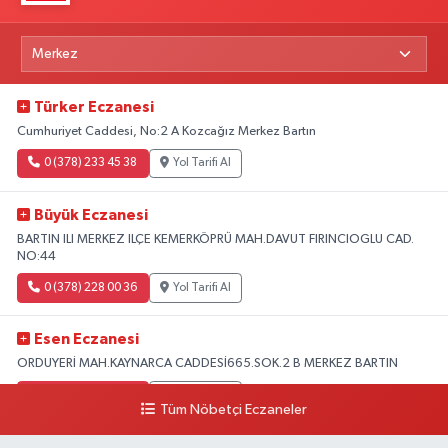
Türker Eczanesi
Cumhuriyet Caddesi, No:2 A Kozcağız Merkez Bartın
0 (378) 233 45 38
Yol Tarifi Al
Büyük Eczanesi
BARTIN ILI MERKEZ ILÇE KEMERKÖPRÜ MAH.DAVUT FIRINCIOGLU CAD.
NO:44
0 (378) 228 00 36
Yol Tarifi Al
Esen Eczanesi
ORDUYERİ MAH.KAYNARCA CADDESİ665.SOK.2 B MERKEZ BARTIN
0 (378) 502 33 32
Yol Tarifi Al
Tüm Nöbetçi Eczaneler
Çolpak Eczanesi