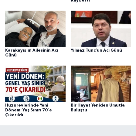
Kaybetti
Karakayış'ın Ailesinin Acı
Yılmaz Tunç’un Acı Günü
Günü
Huzurevlerinde Yeni
Bir Hayat Yeniden Umutla
Dönem: Yaş Sınırı 70’e
Buluştu
Çıkarıldı