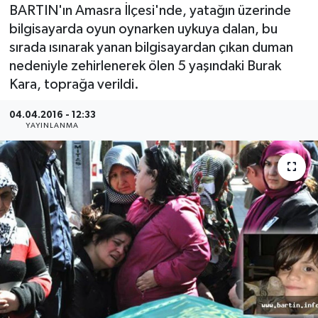
BARTIN'ın Amasra İlçesi'nde, yatağın üzerinde
Medya
bilgisayarda oyun oynarken uykuya dalan, bu
sırada ısınarak yanan bilgisayardan çıkan duman
Sağlık
nedeniyle zehirlenerek ölen 5 yaşındaki Burak
Kara, toprağa verildi.
Sinema
04.04.2016 - 12:33
YAYINLANMA
Sivil Toplum
Siyaset
Spor
Tarım
Turizm
Yaşam