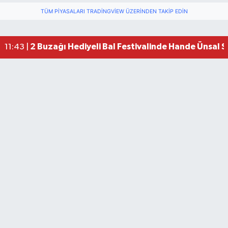
TÜM PIYASALARI TRADINGVIEW ÜZERINDEN TAKIP EDIN
2 Buzağı Hediyeli Bal Festivalinde Hande Ünsal 
11:43 |