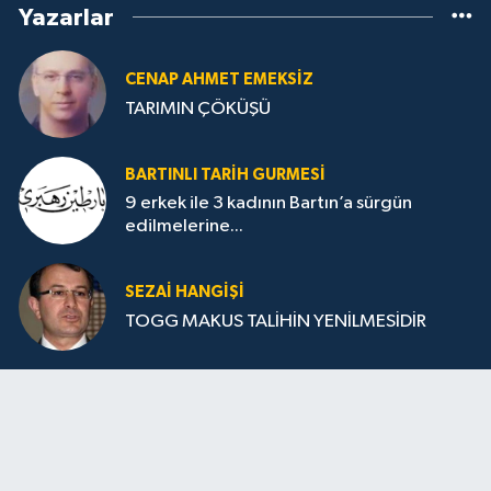
Yazarlar
CENAP AHMET EMEKSİZ
TARIMIN ÇÖKÜŞÜ
BARTINLI TARIH GURMESI
9 erkek ile 3 kadının Bartın’a sürgün
edilmelerine...
SEZAI HANGİŞİ
TOGG MAKUS TALİHİN YENİLMESİDİR