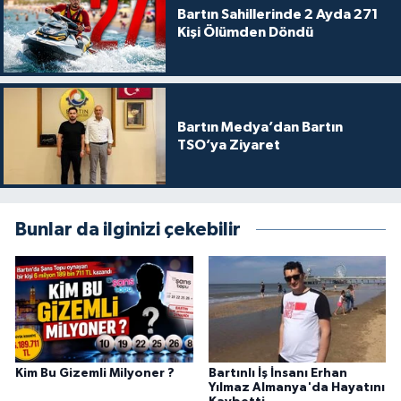
Bartın Sahillerinde 2 Ayda 271
Kişi Ölümden Döndü
Bartın Medya’dan Bartın
TSO’ya Ziyaret
Bunlar da ilginizi çekebilir
Kim Bu Gizemli Milyoner ?
Bartınlı İş İnsanı Erhan
Yılmaz Almanya'da Hayatını