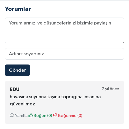
Yorumlar
Gönder
7 yıl önce
EDU
havasına suyunna taşına topragına insanına
güvenilmez
Yanıtla
Beğen (
0
)
Beğenme (
0
)