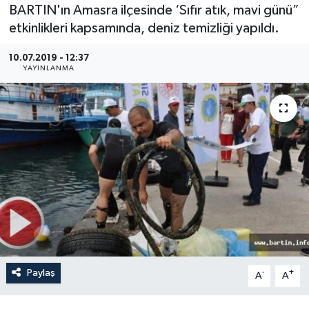
BARTIN'ın Amasra ilçesinde ‘Sıfır atık, mavi günü”
Medya
etkinlikleri kapsamında, deniz temizliği yapıldı.
10.07.2019 - 12:37
Sağlık
YAYINLANMA
Sinema
Sivil Toplum
Siyaset
Spor
Tarım
Turizm
Paylaş
-
+
A
A
Yaşam