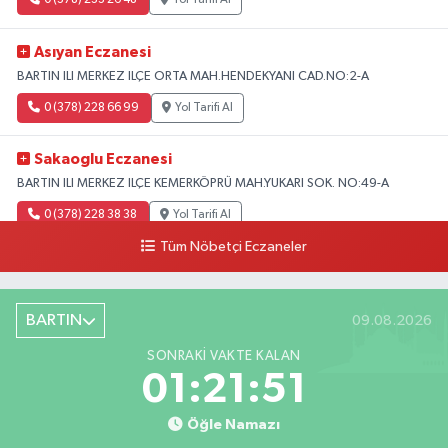
0 (378) 233 26 48
Yol Tarifi Al
Asıyan Eczanesi
BARTIN ILI MERKEZ ILÇE ORTA MAH.HENDEKYANI CAD.NO:2-A
0 (378) 228 66 99
Yol Tarifi Al
Sakaoglu Eczanesi
BARTIN ILI MERKEZ ILÇE KEMERKÖPRÜ MAH.YUKARI SOK. NO:49-A
0 (378) 228 38 38
Yol Tarifi Al
Tüm Nöbetçi Eczaneler
BARTIN
09.08.2026
SONRAKI VAKTE KALAN
01:21:50
Öğle Namazı