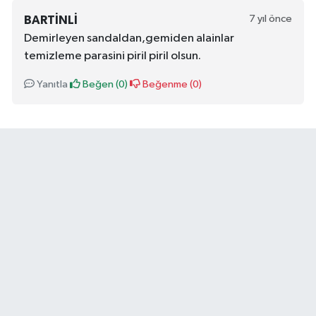
7 yıl önce
BARTINLI
Demirleyen sandaldan,gemiden alainlar
temizleme parasini piril piril olsun.
Yanıtla
Beğen (
0
)
Beğenme (
0
)