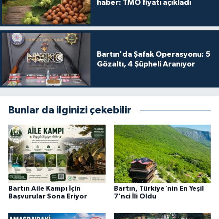
haber: TMO fiyatı açıkladı
Bartın'da Şafak Operasyonu: 5
Gözaltı, 4 Şüpheli Aranıyor
Bunlar da ilginizi çekebilir
Bartın Aile Kampı İçin
Bartın, Türkiye'nin En Yeşil
Başvurular Sona Eriyor
7'nci İli Oldu