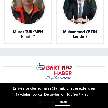
Murat TÜRKMEN
Muhammed ÇETİN
kimdir?
kimdir ?
En iyi site deneyimi sağlamak için çerezlerden
faydalanıyoruz. Detaylar için lütfen tıklayın.
Bartın info | Bartın Son Dakika Haberleri ve Şehir Rehberi
Bartın'da nem oranı yüzde 100'e ulaştı
23:12
Çerezler
Bartın’da yaşanan son dakika gelişmeleri, trafik kazaları,
TAMAM
yerel gündem, resmi duyurular ve şehir yaşamına dair