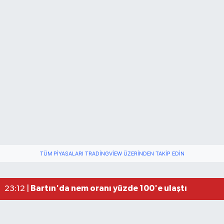
TÜM PIYASALARI TRADINGVIEW ÜZERINDEN TAKIP EDIN
Fındık üreticisinin beklediği haber: TMO fiyatı aç
22:22 |
Elektrik arızasını onanırken akıma kapılan işçi öl
15:21 |
Bartın'da nem oranı yüzde 100'e ulaştı
23:12 |