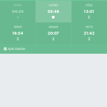
İMSAK
GÜNEŞ
ÖĞLE
04:04
05:46
13:01
İKINDI
AKŞAM
YATSI
16:54
20:07
21:42
Aylık Vakitler