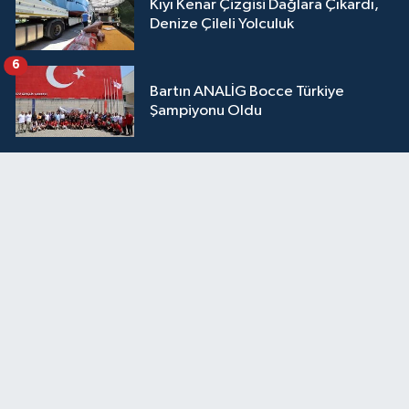
Kıyı Kenar Çizgisi Dağlara Çıkardı,
Denize Çileli Yolculuk
6
Bartın ANALİG Bocce Türkiye
Şampiyonu Oldu