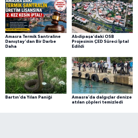
Amasra Termik Santraline
Abdipaşa’daki OSB
Danıştay'dan Bir Darbe
Projesinin ÇED Süreci İptal
Daha
Edildi
Bartın’da Yılan Paniği
Amasra’da dalgıçlar denize
atılan çöpleri temizledi