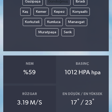
Gazipaşa
Gündoğmuş
İbradı
Yerel Yönetimler
Kaş
Kemer
Kepez
Konyaaltı
Korkuteli
Kumluca
Manavgat
DÜNYA
Muratpaşa
Serik
YEREL
NEM
BASINÇ
%59
1012 HPA
hpa
RÜZGAR
EN DÜŞÜK / EN YÜKSEK
°
°
3.19 M/S
17
/ 23