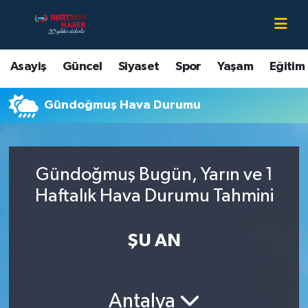
Asayiş
Bartın Nöbetçi Eczaneler
Asayiş
Güncel
Siyaset
Spor
Yaşam
Eğitim
Bartın Hakkında
Bartın Hava Durumu
Gündoğmuş Hava Durumu
Çevre
Bartin Namaz Vakitleri
Eğitim
Bartın Trafik Yoğunluk Haritası
Gündoğmuş Bugün, Yarın ve 1
Ekonomi
Süper Lig Puan Durumu ve Fikstür
Haftalık Hava Durumu Tahmini
Güncel
Tüm Manşetler
ŞU AN
Kültür-Sanat
Son Dakika Haberleri
Antalya
Magazin
Haber Arşivi