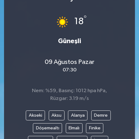
Medya
°
18
Sağlık
Güneşli
Sinema
Sivil Toplum
09 Ağustos Pazar
07:30
Siyaset
Spor
Nem: %59, Basınç: 1012 hpa hPa,
Rüzgar: 3.19 m/s
Tarım
Akseki
Aksu
Alanya
Demre
Turizm
Döşemealtı
Elmalı
Finike
Yaşam