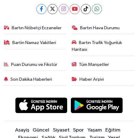
Bartın Nöbetçi Eczaneler
Bartın Hava Durumu
Bartin Namaz Vakitleri
Bartın Trafik Yoğunluk
Haritası
Puan Durumu ve Fikstür
Tüm Manşetler
Son Dakika Haberleri
Haber Arşivi
Asayiş
Güncel
Siyaset
Spor
Yaşam
Eğitim
Ekonomi
Sağlık
Sivil Toplum
Turizm
Yerel