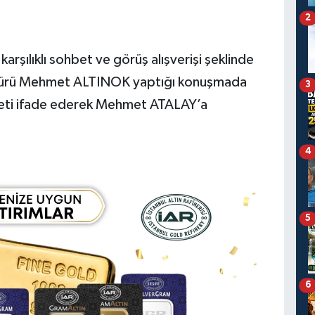
2
şılıklı sohbet ve görüş alışverişi şeklinde
Müdürü Mehmet ALTINOK yaptığı konuşmada
3
eti ifade ederek Mehmet ATALAY’a
4
5
6