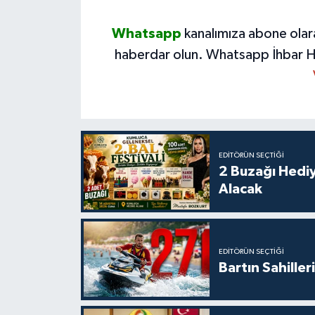
Whatsapp
kanalımıza abone olar
haberdar olun.
Whatsapp İhbar H
EDITÖRÜN SEÇTIĞI
2 Buzağı Hediy
Alacak
EDITÖRÜN SEÇTIĞI
Bartın Sahille