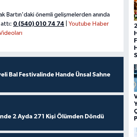
ak Bartın'daki önemli gelişmelerden anında
attı:
0 (540) 010 74 74
|
Youtube Haber
Videoları
H
F
eli Bal Festivalinde Hande Ünsal Sahne
V
Y
rinde 2 Ayda 271 Kişi Ölümden Döndü
P