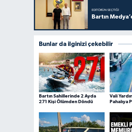
EDITÖRÜN SEÇTIĞI
Bartın Medya’
Bunlar da ilginizi çekebilir
Bartın Sahillerinde 2 Ayda
Vali Yard
271 Kişi Ölümden Döndü
Pahalıya P