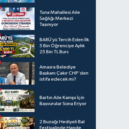
Tuna Mahallesi Aile
Sağlığı Merkezi
Taşınıyor
BARÜ’yü Tercih Eden İlk
5 Bin Öğrenciye Aylık
25 Bin TL Burs
Amasra Belediye
Başkanı Çakır CHP'den
istifa edecek mi?
Bartın Aile Kampı İçin
Başvurular Sona Eriyor
2 Buzağı Hediyeli Bal
Festivalinde Hande