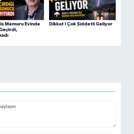
lis Memuru Evinde
Dikkat ! Çok Şiddetli Geliyor
 Geçirdi,
madı