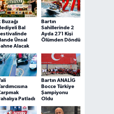
2 Buzağı
Bartın
ediyeli Bal
Sahillerinde 2
estivalinde
Ayda 271 Kişi
Hande Ünsal
Ölümden Döndü
Sahne Alacak
ali
Bartın ANALİG
ardımcısına
Bocce Türkiye
Çarpmak
Şampiyonu
ahalıya Patladı
Oldu