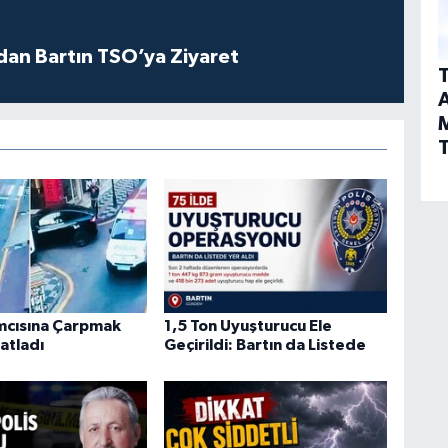
dan Bartın TSO’ya Ziyaret
T
A
T
ımcısına Çarpmak
1,5 Ton Uyuşturucu Ele
atladı
Geçirildi: Bartın da Listede