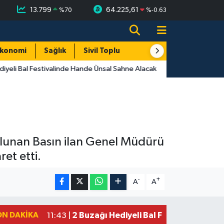
13.799
64.225,61
%
70
%
-0.63
konomi
Sağlık
Sivil Toplum
Turizm
Yerel
yeli Bal Festivalinde Hande Ünsal Sahne Alacak
 bulunan Basın ilan Genel Müdürü
t etti.
-
+
A
A
ON DAKIKA
2 Buzağı Hediyeli Bal Festivalinde Ha
11:43 |