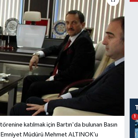
1
ş törenine katılmak için Bartın'da bulunan Basın
İl Emniyet Müdürü Mehmet ALTINOK’u