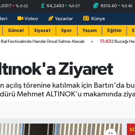
5,0317
64,2463
6510.40
%
-0.02
%
0.07
%
0.45
leri
Video
Yazarlar
Künye
Güncel
Siyaset
Spor
Yaşam
Eğitim
E
Bal Festivalinde Hande Ünsal Sahne Alacak
11:43
2 Buzağı Hedi
tınok'a Ziyaret
nın açılış törenine katılmak için Bartın'da
dürü Mehmet ALTINOK’u makamında ziyare
S