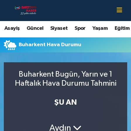
Asayiş
Bartın Nöbetçi Eczaneler
Asayiş
Güncel
Siyaset
Spor
Yaşam
Eğitim
Bartın Hakkında
Bartın Hava Durumu
Buharkent Hava Durumu
Çevre
Bartin Namaz Vakitleri
Eğitim
Bartın Trafik Yoğunluk Haritası
Buharkent Bugün, Yarın ve 1
Ekonomi
Süper Lig Puan Durumu ve Fikstür
Haftalık Hava Durumu Tahmini
Güncel
Tüm Manşetler
ŞU AN
Kültür-Sanat
Son Dakika Haberleri
Aydın
Magazin
Haber Arşivi