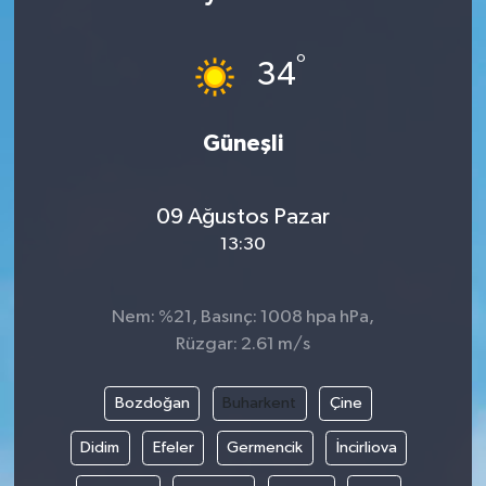
Medya
°
34
Sağlık
Güneşli
Sinema
Sivil Toplum
09 Ağustos Pazar
13:30
Siyaset
Spor
Nem: %21, Basınç: 1008 hpa hPa,
Rüzgar: 2.61 m/s
Tarım
Bozdoğan
Buharkent
Çine
Turizm
Didim
Efeler
Germencik
İncirliova
Yaşam