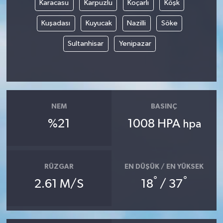
Karacasu
Karpuzlu
Koçarlı
Köşk
Yerel Yönetimler
Kuşadası
Kuyucak
Nazilli
Söke
Sultanhisar
Yenipazar
DÜNYA
YEREL
NEM
BASINÇ
%21
1008 HPA
hpa
RÜZGAR
EN DÜŞÜK / EN YÜKSEK
°
°
2.61 M/S
18
/ 37