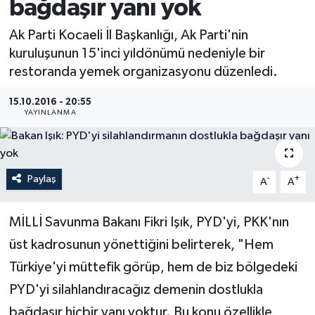
bağdaşır yanı yok
Medya
Ak Parti Kocaeli İl Başkanlığı, Ak Parti'nin
kuruluşunun 15'inci yıldönümü nedeniyle bir
Sağlık
restoranda yemek organizasyonu düzenledi.
Sinema
15.10.2016 - 20:55
YAYINLANMA
Sivil Toplum
Siyaset
Paylaş
-
+
A
A
Spor
MİLLİ Savunma Bakanı Fikri Işık, PYD'yi, PKK'nın
Tarım
üst kadrosunun yönettiğini belirterek, "Hem
Türkiye'yi müttefik görüp, hem de biz bölgedeki
Turizm
PYD'yi silahlandıracağız demenin dostlukla
bağdaşır hiçbir yanı yoktur. Bu konu özellikle
Yaşam