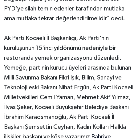
PYD'ye silah temin edenler tarafından mutlaka
Yerel Yönetimler
ama mutlaka tekrar değerlendirilmelidir" dedi.
DÜNYA
Ak Parti Kocaeli İl Başkanlığı, Ak Parti'nin
YEREL
kuruluşunun 15'inci yıldönümü nedeniyle bir
restoranda yemek organizasyonu düzenledi.
Yemeğe, partinin kurucu üyeleri arasında bulunan
Milli Savunma Bakanı Fikri Işık, Bilim, Sanayi ve
Teknoloji eski Bakanı Nihat Ergün, Ak Parti Kocaeli
Milletvekilleri Cemil Yaman, Mehmet Akif Yılmaz,
İlyas Şeker, Kocaeli Büyükşehir Belediye Başkanı
İbrahim Karaosmanoğlu, Ak Parti Kocaeli İl
Başkanı Şemsettin Ceyhan, Kadın Kolları Halkla
ilişkiler başkanı ve köşe yazarımız
Bahriye