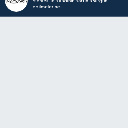
9 erkek ile 3 kadının Bartın’a sürgün
edilmelerine...