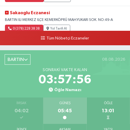
Sakaoglu Eczanesi
BARTIN ILI MERKEZ ILÇE KEMERKÖPRÜ MAH.YUKARI SOK. NO:49-A
0 (378) 228 38 38
Yol Tarifi Al
Tüm Nöbetçi Eczaneler
BARTIN
08.08.2026
SONRAKI VAKTE KALAN
03:57:55
Öğle Namazı
İMSAK
GÜNEŞ
ÖĞLE
04:02
05:45
13:01
İKINDI
AKŞAM
YATSI