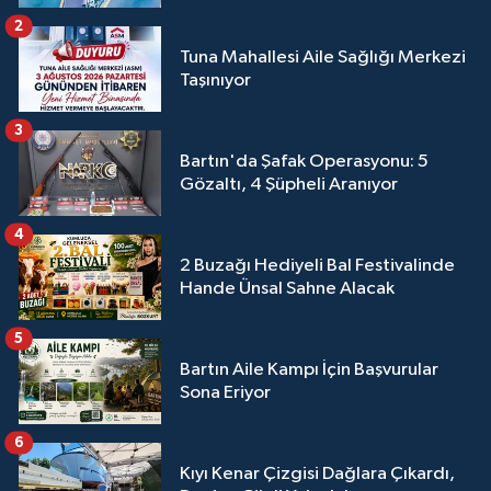
2
Tuna Mahallesi Aile Sağlığı Merkezi
Taşınıyor
3
Bartın'da Şafak Operasyonu: 5
Gözaltı, 4 Şüpheli Aranıyor
4
2 Buzağı Hediyeli Bal Festivalinde
Hande Ünsal Sahne Alacak
5
Bartın Aile Kampı İçin Başvurular
Sona Eriyor
6
Kıyı Kenar Çizgisi Dağlara Çıkardı,