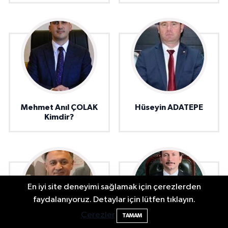
Mehmet Anıl ÇOLAK
Hüseyin ADATEPE
Kimdir?
En iyi site deneyimi sağlamak için çerezlerden
Bartın'da Şafak Operasyonu: 5 Gözaltı, 4
11:49
faydalanıyoruz. Detaylar için lütfen tıklayın.
Şüpheli Aranıyor
Çerezler
TAMAM