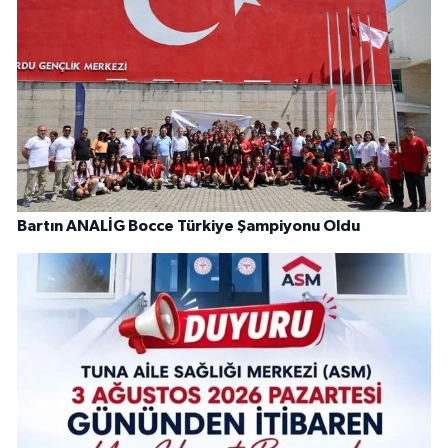
Bartın ANALİG Bocce Türkiye Şampiyonu Oldu