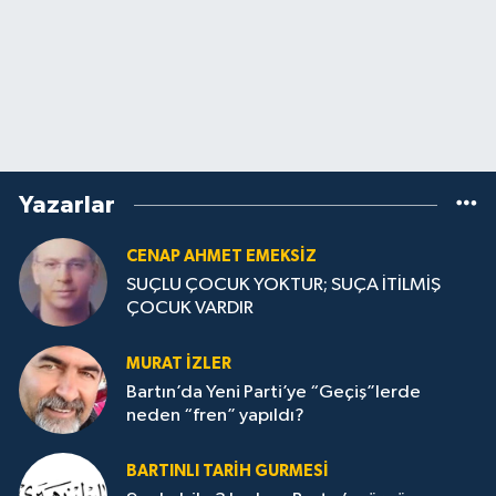
Yazarlar
CENAP AHMET EMEKSİZ
SUÇLU ÇOCUK YOKTUR; SUÇA İTİLMİŞ
ÇOCUK VARDIR
MURAT İZLER
Bartın’da Yeni Parti’ye “Geçiş”lerde
neden “fren” yapıldı?
BARTINLI TARIH GURMESI