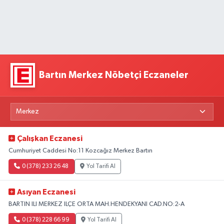
Bartın Merkez Nöbetçi Eczaneler
Çalışkan Eczanesi
Cumhuriyet Caddesi No:11 Kozcağız Merkez Bartın
0 (378) 233 26 48
Yol Tarifi Al
Asıyan Eczanesi
BARTIN ILI MERKEZ ILÇE ORTA MAH.HENDEKYANI CAD.NO:2-A
0 (378) 228 66 99
Yol Tarifi Al