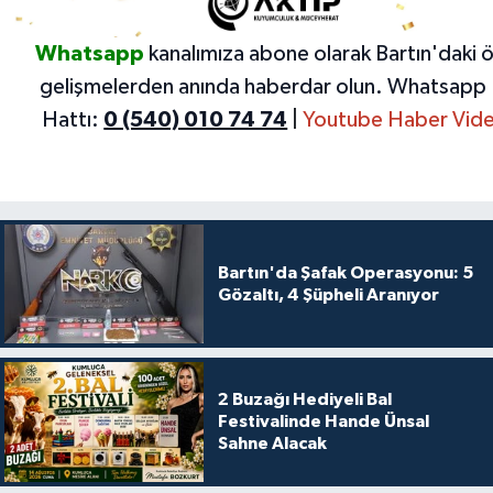
Whatsapp
kanalımıza abone olarak Bartın'daki 
gelişmelerden anında haberdar olun.
Whatsapp 
Hattı:
0 (540) 010 74 74
|
Youtube Haber Vide
Bartın'da Şafak Operasyonu: 5
Gözaltı, 4 Şüpheli Aranıyor
2 Buzağı Hediyeli Bal
Festivalinde Hande Ünsal
Sahne Alacak