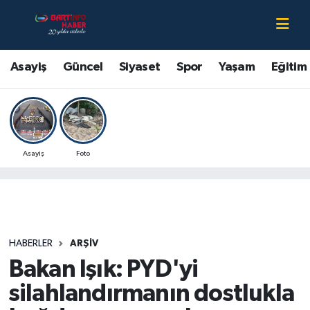
Asayiş
Bartın Nöbetçi Eczaneler
Asayiş
Güncel
Siyaset
Spor
Yaşam
Eğitim
Bartın Hakkında
Bartın Hava Durumu
Çevre
Bartin Namaz Vakitleri
Asayiş
Foto
Eğitim
Bartın Trafik Yoğunluk Haritası
Ekonomi
Süper Lig Puan Durumu ve Fikstür
Güncel
Tüm Manşetler
HABERLER
ARŞİV
Bakan Işık: PYD'yi
Kültür-Sanat
Son Dakika Haberleri
silahlandırmanın dostlukla
Magazin
Haber Arşivi