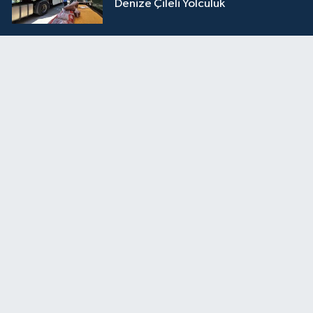
Denize Çileli Yolculuk