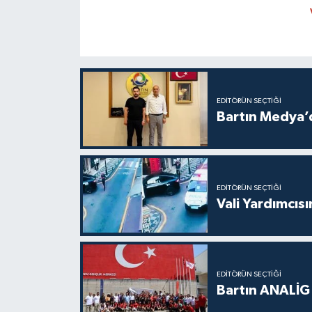
EDITÖRÜN SEÇTIĞI
Bartın Medya’
EDITÖRÜN SEÇTIĞI
Vali Yardımcıs
EDITÖRÜN SEÇTIĞI
Bartın ANALİG