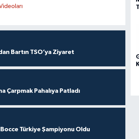
Videoları
T
dan Bartın TSO’ya Ziyaret
G
ına Çarpmak Pahalıya Patladı
 Bocce Türkiye Şampiyonu Oldu