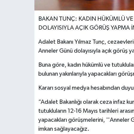
Yerel Yönetimler
BAKAN TUNÇ: KADIN HÜKÜMLÜ VE
DOLAYISIYLA AÇIK GÖRÜŞ YAPMA
DÜNYA
Adalet Bakanı Yılmaz Tunç, cezaevleri
YEREL
Anneler Günü dolayısıyla açık görüş ya
Buna göre, kadın hükümlü ve tutuklular
bulunan yakınlarıyla yapacakları görüş
Kararı sosyal medya hesabından duyur
“Adalet Bakanlığı olarak ceza infaz k
tutukluların 12-16 Mayıs tarihleri arası
yapacakları görüşmelerini, ''Anneler 
imkan sağlayacağız.