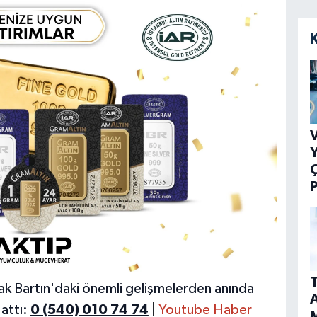
V
Y
P
T
ak Bartın'daki önemli gelişmelerden anında
A
attı:
0 (540) 010 74 74
|
Youtube Haber