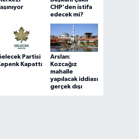
aşınıyor
CHP'den istifa
edecek mi?
elecek Partisi
Arslan:
Kepenk Kapattı
Kozcağız
mahalle
yapılacak iddiası
gerçek dışı