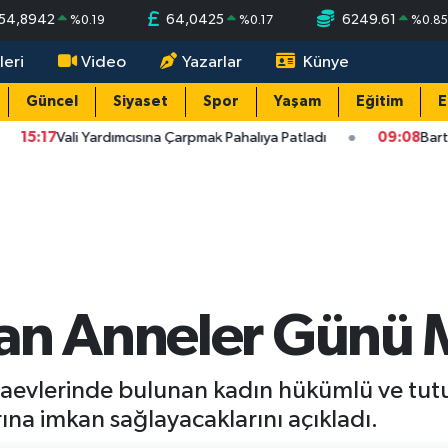
54,8942
64,0425
6249.61
%
0.19
%
0.17
%
0.8
leri
Video
Yazarlar
Künye
Güncel
Siyaset
Spor
Yaşam
Eğitim
E
5:17
Vali Yardımcısına Çarpmak Pahalıya Patladı
09:08
Bartın A
an Anneler Günü 
zaevlerinde bulunan kadın hükümlü ve tut
ına imkan sağlayacaklarını açıkladı.