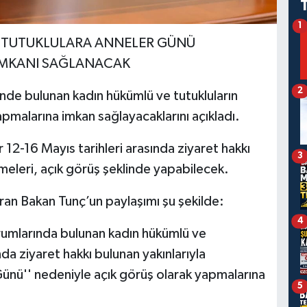
1
 TUTUKLULARA ANNELER GÜNÜ
 İMKANI SAĞLANACAK
2
nde bulunan kadın hükümlü ve tutukluların
pmalarına imkan sağlayacaklarını açıkladı.
 12-16 Mayıs tarihleri arasında ziyaret hakkı
3
meleri, açık görüş şeklinde yapabilecek.
an Bakan Tunç’un paylaşımı şu şekilde:
4
urumlarında bulunan kadın hükümlü ve
nda ziyaret hakkı bulunan yakınlarıyla
Günü'' nedeniyle açık görüş olarak yapmalarına
5