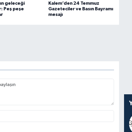
ın geleceği
Kalem’den 24 Temmuz
or: Peş peşe
Gazeteciler ve Basın Bayramı
ar
mesajı