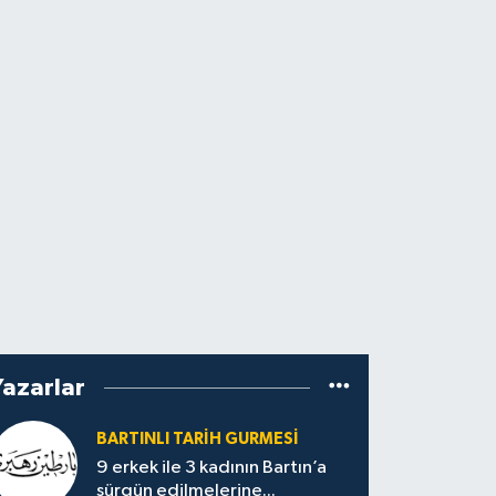
Yazarlar
BARTINLI TARIH GURMESI
9 erkek ile 3 kadının Bartın’a
sürgün edilmelerine...