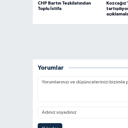
CHP Bartın Teşkilatından
Kozcağız'
Toplu İstifa
tartışılıy
açıklamal
Yorumlar