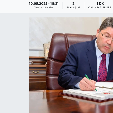
10.05.2025 - 18:21
2
1 DK
YAYINLANMA
PAYLAŞIM
OKUNMA SÜRESI
Medya
Sağlık
Sinema
Sivil Toplum
Siyaset
Spor
Tarım
Turizm
Yaşam