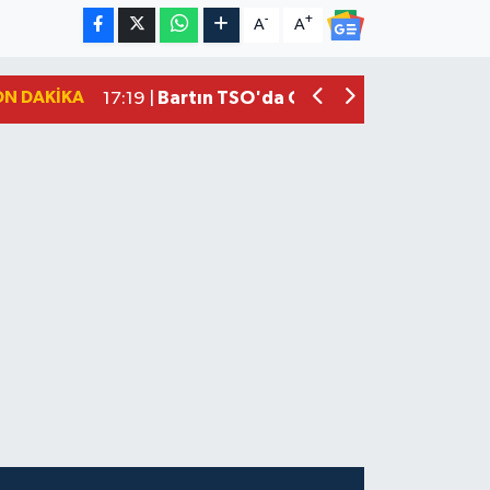
Vali Yardımcısına Çarpmak Pahalıya P
15:17 |
-
+
A
A
Bartın ANALİG Bocce Türkiye Şampi
09:08 |
Bartın TSO'da Ortak Gündem: Ekonomi
17:19 |
ON DAKIKA
Bartın Medya’dan Bartın TSO’ya Ziyar
17:11 |