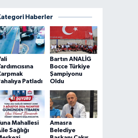
Kategori Haberler
ali
Bartın ANALİG
ardımcısına
Bocce Türkiye
Çarpmak
Şampiyonu
ahalıya Patladı
Oldu
una Mahallesi
Amasra
ile Sağlığı
Belediye
Merkezi
Başkanı Çakır