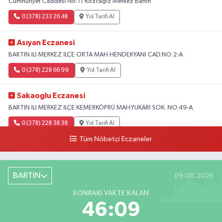
Cumhuriyet Caddesi No:11 Kozcağız Merkez Bartın
0 (378) 233 26 48
Yol Tarifi Al
Asıyan Eczanesi
BARTIN ILI MERKEZ ILÇE ORTA MAH.HENDEKYANI CAD.NO:2-A
0 (378) 228 66 99
Yol Tarifi Al
Sakaoglu Eczanesi
BARTIN ILI MERKEZ ILÇE KEMERKÖPRÜ MAH.YUKARI SOK. NO:49-A
0 (378) 228 38 38
Yol Tarifi Al
Tüm Nöbetçi Eczaneler
BARTIN
09.08.2026
SONRAKI VAKTE KALAN
46:08