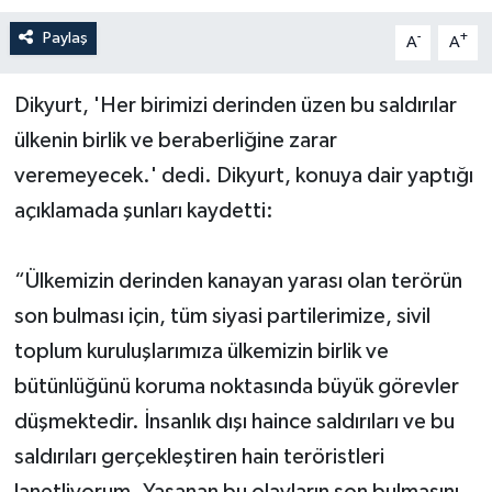
Paylaş
-
+
A
A
Yerel Yönetimler
Dikyurt, 'Her birimizi derinden üzen bu saldırılar
DÜNYA
ülkenin birlik ve beraberliğine zarar
YEREL
veremeyecek.' dedi. Dikyurt, konuya dair yaptığı
açıklamada şunları kaydetti:
“Ülkemizin derinden kanayan yarası olan terörün
son bulması için, tüm siyasi partilerimize, sivil
toplum kuruluşlarımıza ülkemizin birlik ve
bütünlüğünü koruma noktasında büyük görevler
düşmektedir. İnsanlık dışı haince saldırıları ve bu
saldırıları gerçekleştiren hain teröristleri
lanetliyorum. Yaşanan bu olayların son bulmasını