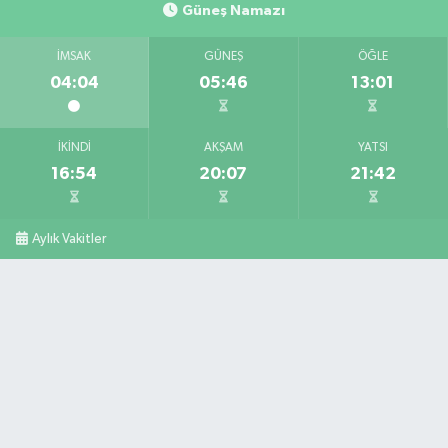
Güneş Namazı
İMSAK
GÜNEŞ
ÖĞLE
04:04
05:46
13:01
İKINDI
AKŞAM
YATSI
16:54
20:07
21:42
Aylık Vakitler