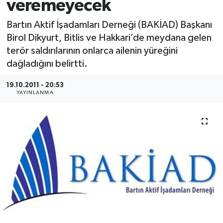
veremeyecek
Medya
Bartın Aktif İşadamları Derneği (BAKİAD) Başkanı
Birol Dikyurt, Bitlis ve Hakkari’de meydana gelen
Sağlık
terör saldırılarının onlarca ailenin yüreğini
dağladığını belirtti.
Sinema
19.10.2011 - 20:53
Sivil Toplum
YAYINLANMA
Siyaset
Spor
Tarım
Turizm
Yaşam