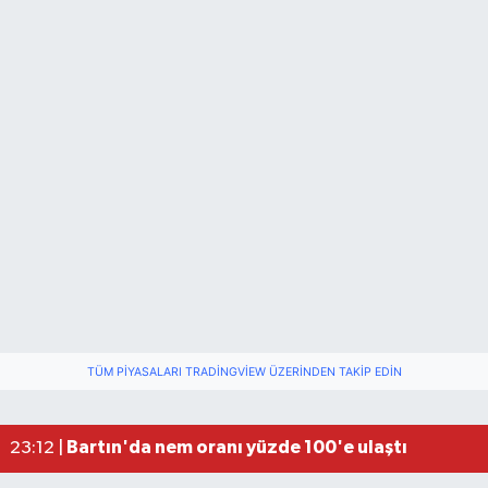
TÜM PIYASALARI TRADINGVIEW ÜZERINDEN TAKIP EDIN
Fındık üreticisinin beklediği haber: TMO fiyatı aç
22:22 |
Elektrik arızasını onanırken akıma kapılan işçi öl
15:21 |
Bartın'da nem oranı yüzde 100'e ulaştı
23:12 |