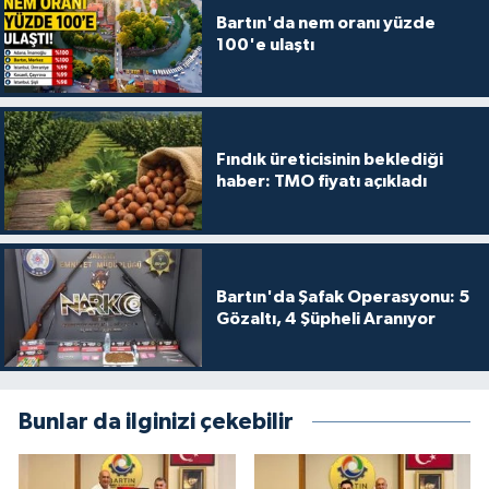
Bartın'da nem oranı yüzde
100'e ulaştı
Fındık üreticisinin beklediği
haber: TMO fiyatı açıkladı
Bartın'da Şafak Operasyonu: 5
Gözaltı, 4 Şüpheli Aranıyor
Bunlar da ilginizi çekebilir