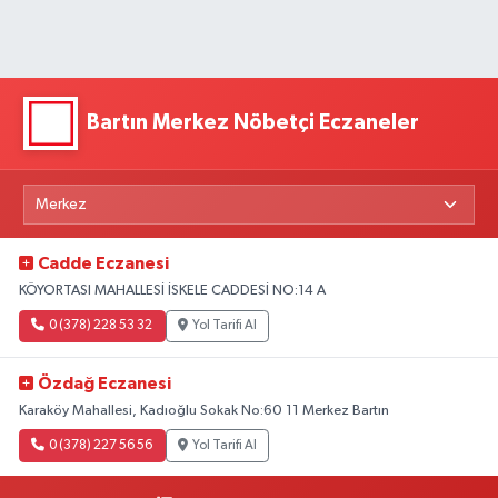
Bartın Merkez Nöbetçi Eczaneler
Cadde Eczanesi
KÖYORTASI MAHALLESİ İSKELE CADDESİ NO:14 A
0 (378) 228 53 32
Yol Tarifi Al
Özdağ Eczanesi
Karaköy Mahallesi, Kadıoğlu Sokak No:60 11 Merkez Bartın
0 (378) 227 56 56
Yol Tarifi Al