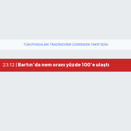
TÜM PIYASALARI TRADINGVIEW ÜZERINDEN TAKIP EDIN
Fındık üreticisinin beklediği haber: TMO fiyatı aç
22:22 |
Elektrik arızasını onanırken akıma kapılan işçi öl
15:21 |
Bartın'da nem oranı yüzde 100'e ulaştı
23:12 |