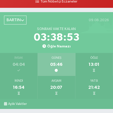
Tüm Nöbetçi Eczaneler
BARTIN
09.08.2026
SONRAKI VAKTE KALAN
03:38:52
Öğle Namazı
İMSAK
GÜNEŞ
ÖĞLE
04:04
05:46
13:01
İKINDI
AKŞAM
YATSI
16:54
20:07
21:42
Aylık Vakitler