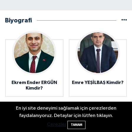
Biyografi
Ekrem Ender ERGÜN
Emre YEŞİLBAŞ Kimdir?
Kimdir?
En iyi site deneyimi sağlamak için çerezlerden
faydalanıyoruz. Detaylar için lütfen tıklayın.
Bartın'da nem oranı yüzde 100'e ulaştı
23:12
Çerezler
TAMAM