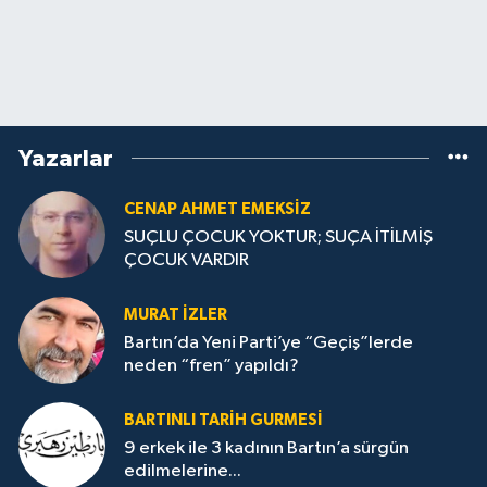
Yazarlar
CENAP AHMET EMEKSİZ
SUÇLU ÇOCUK YOKTUR; SUÇA İTİLMİŞ
ÇOCUK VARDIR
MURAT İZLER
Bartın’da Yeni Parti’ye “Geçiş”lerde
neden “fren” yapıldı?
BARTINLI TARIH GURMESI
9 erkek ile 3 kadının Bartın’a sürgün
edilmelerine...