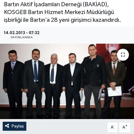
Bartın Aktif İşadamları Derneği (BAKİAD),
Medya
KOSGEB Bartın Hizmet Merkezi Müdürlüğü
işbirliği ile Bartın’a 28 yeni girişimci kazandırdı.
Sağlık
14.02.2013 - 07:32
YAYINLANMA
Sinema
Sivil Toplum
Siyaset
Spor
Tarım
Turizm
Paylaş
-
+
A
A
Yaşam