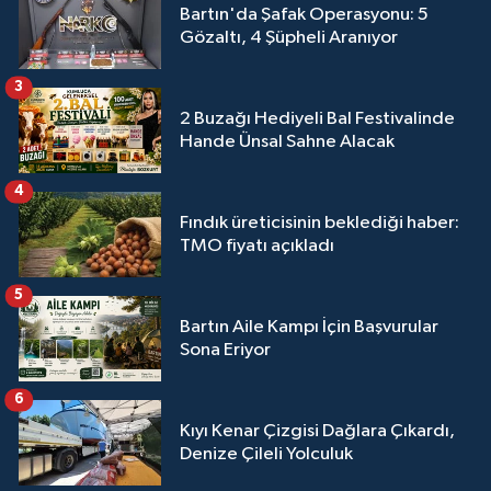
Bartın'da Şafak Operasyonu: 5
Gözaltı, 4 Şüpheli Aranıyor
3
2 Buzağı Hediyeli Bal Festivalinde
Hande Ünsal Sahne Alacak
4
Fındık üreticisinin beklediği haber:
TMO fiyatı açıkladı
5
Bartın Aile Kampı İçin Başvurular
Sona Eriyor
6
Kıyı Kenar Çizgisi Dağlara Çıkardı,
Denize Çileli Yolculuk