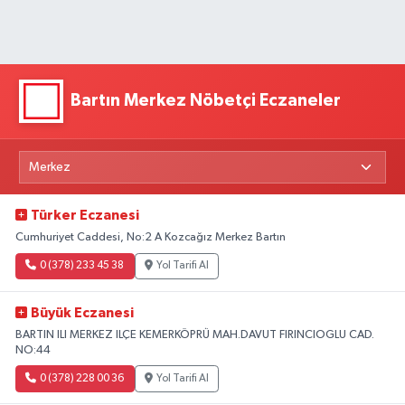
Bartın Merkez Nöbetçi Eczaneler
Türker Eczanesi
Cumhuriyet Caddesi, No:2 A Kozcağız Merkez Bartın
0 (378) 233 45 38
Yol Tarifi Al
Büyük Eczanesi
BARTIN ILI MERKEZ ILÇE KEMERKÖPRÜ MAH.DAVUT FIRINCIOGLU CAD.
NO:44
0 (378) 228 00 36
Yol Tarifi Al