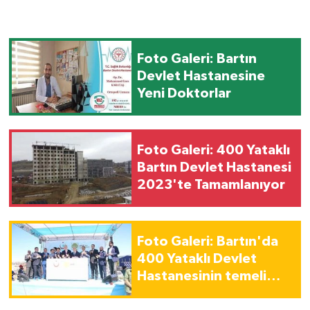
Foto Galeri: Bartın
Devlet Hastanesine
Yeni Doktorlar
Foto Galeri: 400 Yataklı
Bartın Devlet Hastanesi
2023'te Tamamlanıyor
Foto Galeri: Bartın'da
400 Yataklı Devlet
Hastanesinin temeli
atıldı