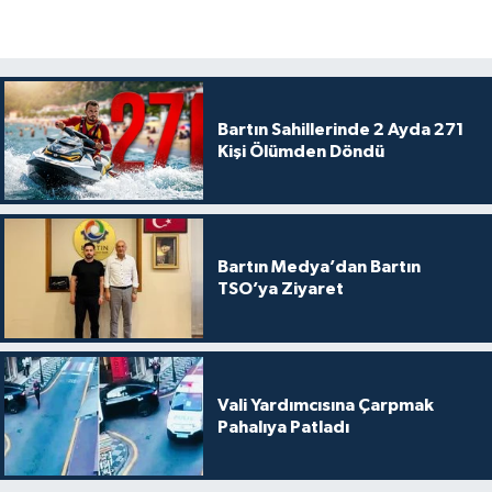
Bartın Sahillerinde 2 Ayda 271
Kişi Ölümden Döndü
Bartın Medya’dan Bartın
TSO’ya Ziyaret
Vali Yardımcısına Çarpmak
Pahalıya Patladı