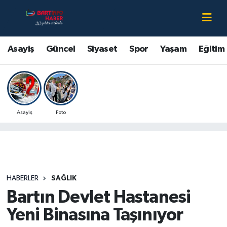
Asayiş
Bartın Nöbetçi Eczaneler
Asayiş
Güncel
Siyaset
Spor
Yaşam
Eğitim
Bartın Hakkında
Bartın Hava Durumu
Çevre
Bartin Namaz Vakitleri
Asayiş
Foto
Eğitim
Bartın Trafik Yoğunluk Haritası
Ekonomi
Süper Lig Puan Durumu ve Fikstür
Güncel
Tüm Manşetler
HABERLER
SAĞLIK
Bartın Devlet Hastanesi
Kültür-Sanat
Son Dakika Haberleri
Yeni Binasına Taşınıyor
Magazin
Haber Arşivi