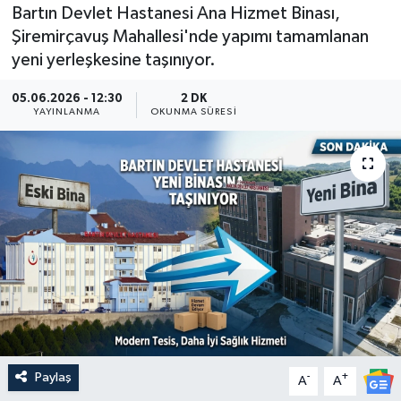
Bartın Devlet Hastanesi Ana Hizmet Binası,
Medya
Şiremirçavuş Mahallesi'nde yapımı tamamlanan
yeni yerleşkesine taşınıyor.
Sağlık
05.06.2026 - 12:30
2 DK
YAYINLANMA
OKUNMA SÜRESI
Sinema
Sivil Toplum
Siyaset
Spor
Tarım
Turizm
Paylaş
-
+
A
A
Yaşam