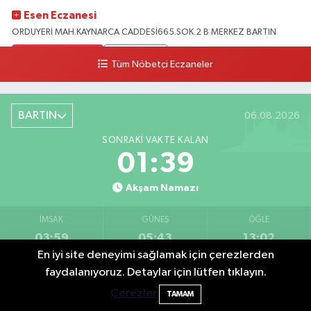
Esen Eczanesi
ORDUYERİ MAH.KAYNARCA CADDESİ665.SOK.2 B MERKEZ BARTIN
0 (378) 502 33 32
Yol Tarifi Al
Tüm Nöbetçi Eczaneler
Çolpak Eczanesi
Şiremirçavuş Mahallesi, Kırıkçı Zeliha Ana Sokak No:20 8 Merkez Bartın
BARTIN
06.08.2026
0 (378) 227 85 45
Yol Tarifi Al
SONRAKI VAKTE KALAN
01:38
Akşam Namazı
İMSAK
GÜNEŞ
ÖĞLE
03:59
05:43
13:02
En iyi site deneyimi sağlamak için çerezlerden
Bartın Sahillerinde 2 Ayda 271 Kişi
10:43
faydalanıyoruz. Detaylar için lütfen tıklayın.
İKINDI
AKŞAM
YATSI
Ölümden Döndü
Çerezler
TAMAM
16:55
20:11
21:47