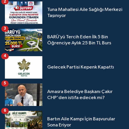
2
Tuna Mahallesi Aile Sağlığı Merkezi
Taşınıyor
3
BARÜ’yü Tercih Eden İlk 5 Bin
Öğrenciye Aylık 25 Bin TL Burs
4
Gelecek Partisi Kepenk Kapattı
5
Amasra Belediye Başkanı Çakır
CHP'den istifa edecek mi?
6
Bartın Aile Kampı İçin Başvurular
Sona Eriyor