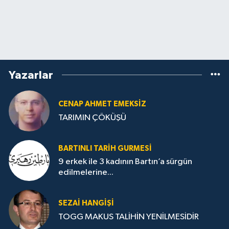
Yazarlar
CENAP AHMET EMEKSİZ
TARIMIN ÇÖKÜŞÜ
BARTINLI TARIH GURMESI
9 erkek ile 3 kadının Bartın’a sürgün
edilmelerine...
SEZAI HANGİŞİ
TOGG MAKUS TALİHİN YENİLMESİDİR