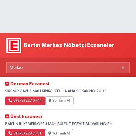
Bartın Merkez Nöbetçi Eczaneler
Derman Eczanesi
ŞİREMİR ÇAVUŞ MAH.KIRIKÇI ZELİHA ANA SOKAK NO:20 13
0 (378) 227 04 44
Yol Tarifi Al
Ümıt Eczanesi
BARTIN ILI KEMERKÖPRÜ MAH.BÜLENT ECEVİT BULVARI NO:3H
0 (378) 228 55 81
Yol Tarifi Al