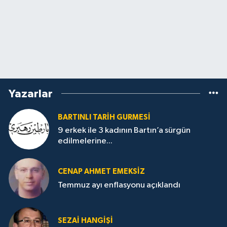
Yazarlar
BARTINLI TARIH GURMESI
9 erkek ile 3 kadının Bartın’a sürgün
edilmelerine...
CENAP AHMET EMEKSİZ
Temmuz ayı enflasyonu açıklandı
SEZAI HANGİŞİ