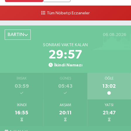
Tüm Nöbetçi Eczaneler
BARTIN
06.08.2026
SONRAKI VAKTE KALAN
29:56
İkindi Namazı
İMSAK
GÜNEŞ
ÖĞLE
03:59
05:43
13:02
İKINDI
AKŞAM
YATSI
16:55
20:11
21:47