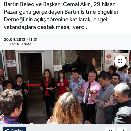
Bartın Belediye Başkanı Cemal Akın, 29 Nisan
Medya
Pazar günü gerçekleşen Bartın İşitme Engeliler
Derneği'nin açılış törenine katılarak, engelli
Sağlık
vatandaşlara destek mesajı verdi.
Sinema
30.04.2012 - 11:31
YAYINLANMA
Sivil Toplum
Siyaset
Spor
Tarım
Turizm
Yaşam
Paylaş
-
+