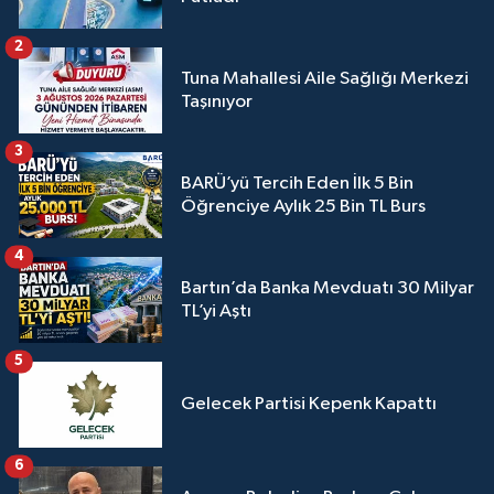
2
Tuna Mahallesi Aile Sağlığı Merkezi
Taşınıyor
3
BARÜ’yü Tercih Eden İlk 5 Bin
Öğrenciye Aylık 25 Bin TL Burs
4
Bartın’da Banka Mevduatı 30 Milyar
TL’yi Aştı
5
Gelecek Partisi Kepenk Kapattı
6