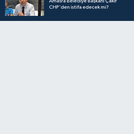
Amasra Belediye Başkanı Çakır
CHP'den istifa edecek mi?