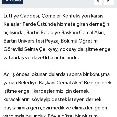
A
A
Yerel Yönetimler
Lütfiye Caddesi, Çömeler Konfeksiyon karşısı
Keleşler Perde Üstünde hizmete giren derneğin
DÜNYA
açılışında, Bartın Belediye Başkanı Cemal Akın,
YEREL
Bartın Üniversitesi Peyzaj Bölümü Öğretim
Görevlisi Selma Çelikyay, çok sayıda işitme engelli
vatandaş ve davetli hazır bulundu.
Açılış öncesi okunan dulardan sonra bir konuşma
yapan Belediye Başkanı Cemal Akın”Bize gelerek
işitme engelli kardeşlerimiz için dernek
kuracaklarını söyleyip destek isteyen dernek
başkanımızı geri çevirmedik ve elimizden gelen
yardımda bulunduk.Böyle güzel bir oluşum