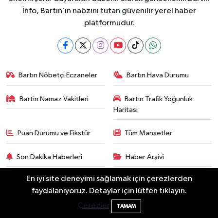
İnfo, Bartın’ın nabzını tutan güvenilir yerel haber
platformudur.
Bartın Nöbetçi Eczaneler
Bartın Hava Durumu
Bartin Namaz Vakitleri
Bartın Trafik Yoğunluk
Haritası
Puan Durumu ve Fikstür
Tüm Manşetler
Son Dakika Haberleri
Haber Arşivi
En iyi site deneyimi sağlamak için çerezlerden
Bartın Sahillerinde 2 Ayda 271 Kişi
10:43
faydalanıyoruz. Detaylar için lütfen tıklayın.
Ölümden Döndü
Çerezler
TAMAM