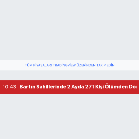
TÜM PIYASALARI TRADINGVIEW ÜZERINDEN TAKIP EDIN
Bartın Sahillerinde 2 Ayda 271 Kişi Ölümden Dö
10:43 |