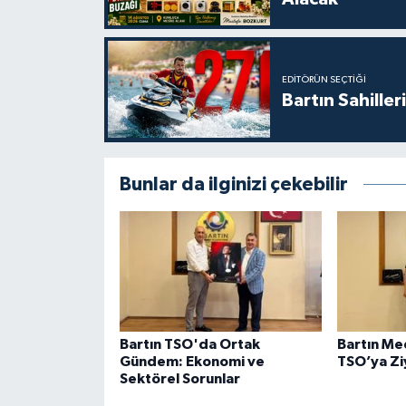
EDITÖRÜN SEÇTIĞI
Bartın Sahille
Bunlar da ilginizi çekebilir
Bartın TSO'da Ortak
Bartın Me
Gündem: Ekonomi ve
TSO’ya Zi
Sektörel Sorunlar