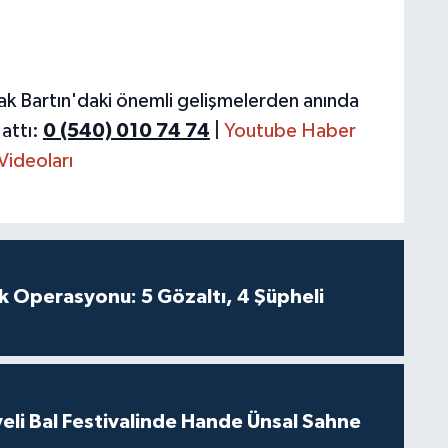
ak Bartın'daki önemli gelişmelerden anında
attı:
0 (540) 010 74 74
|
Youtube Haber
Videoları
k Operasyonu: 5 Gözaltı, 4 Şüpheli
eli Bal Festivalinde Hande Ünsal Sahne