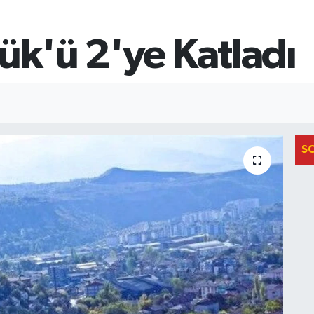
ük'ü 2'ye Katladı
S