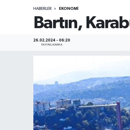
HABERLER
EKONOMI
Medya
Bartın, Karab
Sağlık
Sinema
26.02.2024 - 06:20
YAYINLANMA
Sivil Toplum
Siyaset
Spor
Tarım
Turizm
Yaşam