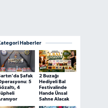
Kategori Haberler
artın'da Şafak
2 Buzağı
Operasyonu: 5
Hediyeli Bal
özaltı, 4
Festivalinde
Şüpheli
Hande Ünsal
Aranıyor
Sahne Alacak