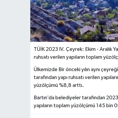
Yerel Yönetimler
DÜNYA
YEREL
TÜİK 2023 IV. Çeyrek: Ekim - Aralık Yapı
ruhsatı verilen yapıların toplam yüzö
Ülkemizde Bir önceki yılın aynı çeyreğ
tarafından yapı ruhsatı verilen yapılar
yüzölçümü %8,8 arttı.
Bartın’da belediyeler tarafından 2023 y
yapıların toplam yüzölçümü 145 bin 0