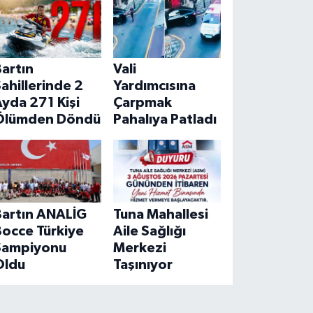
artın
Vali
ahillerinde 2
Yardımcısına
yda 271 Kişi
Çarpmak
Ölümden Döndü
Pahalıya Patladı
Bartın ANALİG
Tuna Mahallesi
Bocce Türkiye
Aile Sağlığı
Şampiyonu
Merkezi
Oldu
Taşınıyor