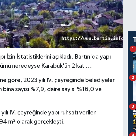
1
 İzin İstatistiklerini açıkladı. Bartın'da yapı
lçümü neredeyse Karabük'ün 2 katı...
2
ine göre, 2023 yılı IV. çeyreğinde belediyeler
ın bina sayısı %7,9, daire sayısı %16,0 ve
3
ılı IV. çeyreğinde yapı ruhsatı verilen
94 m² olarak gerçekleşti.
4