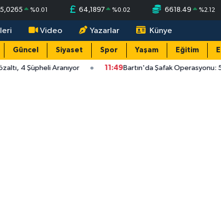
5,0265
64,1897
6618.49
%
0.01
%
0.02
%
2.12
leri
Video
Yazarlar
Künye
Güncel
Siyaset
Spor
Yaşam
Eğitim
E
ltı, 4 Şüpheli Aranıyor
11:49
Bartın'da Şafak Operasyonu: 5 G