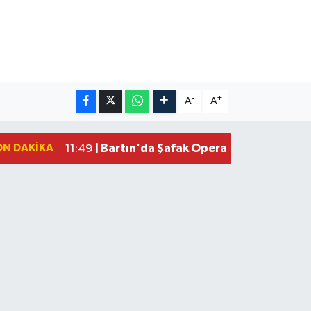
-
+
A
A
ON DAKIKA
Bartın'da Şafak Operasyonu: 5 Gözalt
11:49 |