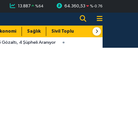
13.887
64.360,53
%
64
%
-0.76
konomi
Sağlık
Sivil Toplum
Turizm
Yerel
özaltı, 4 Şüpheli Aranıyor