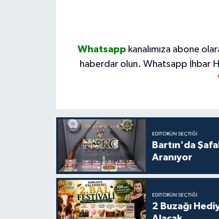
Whatsapp
kanalımıza abone olar
haberdar olun.
Whatsapp İhbar H
EDITÖRÜN SEÇTIĞI
Bartın'da Şafa
Aranıyor
EDITÖRÜN SEÇTIĞI
2 Buzağı Hediy
Alacak