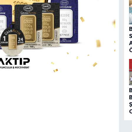
B
S
A