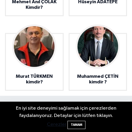
Mehmet Anıl ÇOLAK
Hüseyin ADATEPE
Kimdir?
Murat TÜRKMEN
Muhammed ÇETİN
kimdir?
kimdir ?
En iyi site deneyimi sağlamak için çerezlerden
Bartın'da Şafak Operasyonu: 5 Gözaltı, 4
11:49
faydalanıyoruz. Detaylar için lütfen tıklayın.
Şüpheli Aranıyor
Çerezler
TAMAM