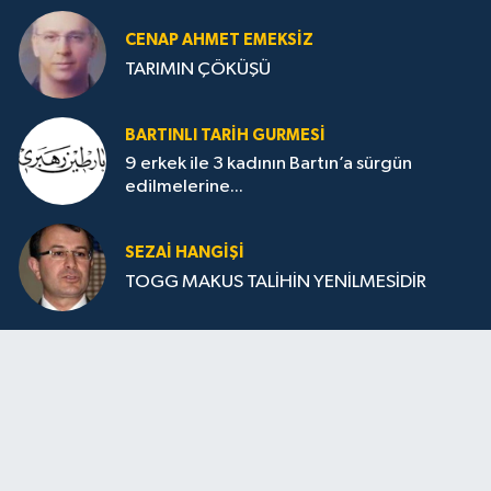
CENAP AHMET EMEKSİZ
TARIMIN ÇÖKÜŞÜ
BARTINLI TARIH GURMESI
9 erkek ile 3 kadının Bartın’a sürgün
edilmelerine...
SEZAI HANGİŞİ
TOGG MAKUS TALİHİN YENİLMESİDİR