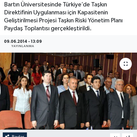
Bartın Üniversitesinde Türkiye’de Taşkın
Medya
Direktifinin Uygulanması için Kapasitenin
Geliştirilmesi Projesi Taşkın Riski Yönetim Planı
Sağlık
Paydaş Toplantısı gerçekleştirildi.
Sinema
09.06.2014 - 13:09
YAYINLANMA
Sivil Toplum
Siyaset
Spor
Tarım
Turizm
Yaşam
Paylaş
-
+