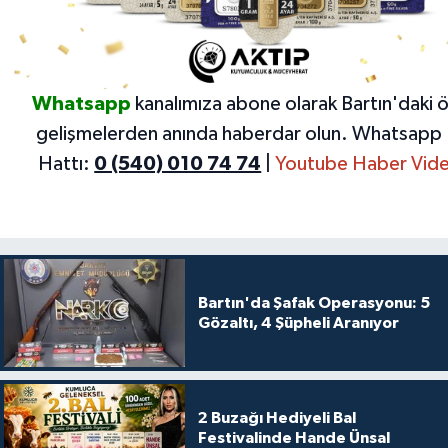
Whatsapp
kanalımıza abone olarak Bartın'daki 
gelişmelerden anında haberdar olun.
Whatsapp 
Hattı:
0 (540) 010 74 74
|
Youtube Haber Vide
Bartın'da Şafak Operasyonu: 5
Gözaltı, 4 Şüpheli Aranıyor
2 Buzağı Hediyeli Bal
Festivalinde Hande Ünsal