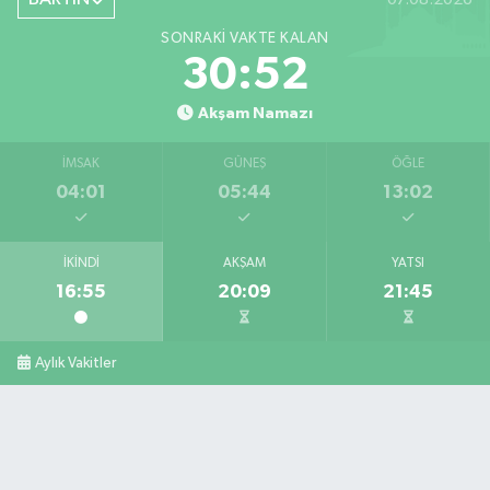
SONRAKI VAKTE KALAN
30:51
Akşam Namazı
İMSAK
GÜNEŞ
ÖĞLE
04:01
05:44
13:02
İKINDI
AKŞAM
YATSI
16:55
20:09
21:45
Aylık Vakitler