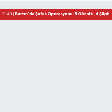
Bartın'da Şafak Operasyonu: 5 Gözaltı, 4 Şüphel
11:49 |