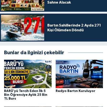
Sahne Alacak
Bartın Sahillerinde 2 Ayda 271
Kişi Ölümden Döndü
Bunlar da ilginizi çekebilir
BARÜ’yü Tercih Eden İlk 5
Radyo Bartın Kuruluyor
Bin Öğrenciye Aylık 25 Bin
TL Burs