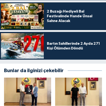
2 Buzağı Hediyeli Bal
Festivalinde Hande Ünsal
Sahne Alacak
Bartın Sahillerinde 2 Ayda 271
Kişi Ölümden Döndü
Bunlar da ilginizi çekebilir