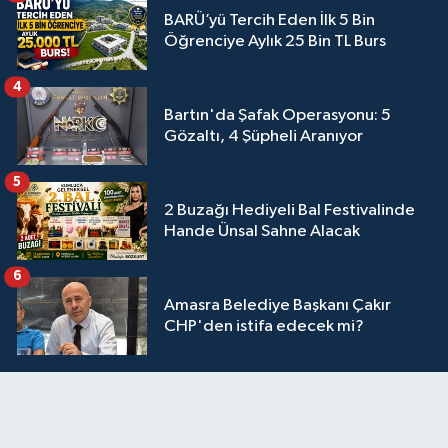
BARÜ’yü Tercih Eden İlk 5 Bin
Öğrenciye Aylık 25 Bin TL Burs
4
Bartın'da Şafak Operasyonu: 5
Gözaltı, 4 Şüpheli Aranıyor
5
2 Buzağı Hediyeli Bal Festivalinde
Hande Ünsal Sahne Alacak
6
Amasra Belediye Başkanı Çakır
CHP'den istifa edecek mi?