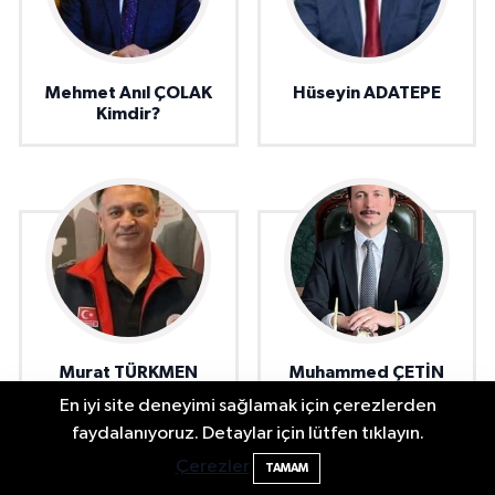
Mehmet Anıl ÇOLAK
Hüseyin ADATEPE
Kimdir?
Murat TÜRKMEN
Muhammed ÇETİN
kimdir?
kimdir ?
En iyi site deneyimi sağlamak için çerezlerden
Bartın'da Şafak Operasyonu: 5 Gözaltı, 4
11:49
faydalanıyoruz. Detaylar için lütfen tıklayın.
Şüpheli Aranıyor
Çerezler
TAMAM