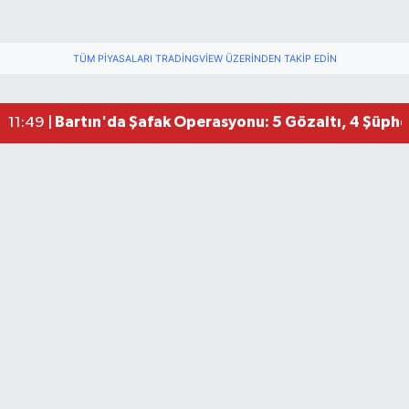
TÜM PIYASALARI TRADINGVIEW ÜZERINDEN TAKIP EDIN
Bartın'da Şafak Operasyonu: 5 Gözaltı, 4 Şüphel
11:49 |