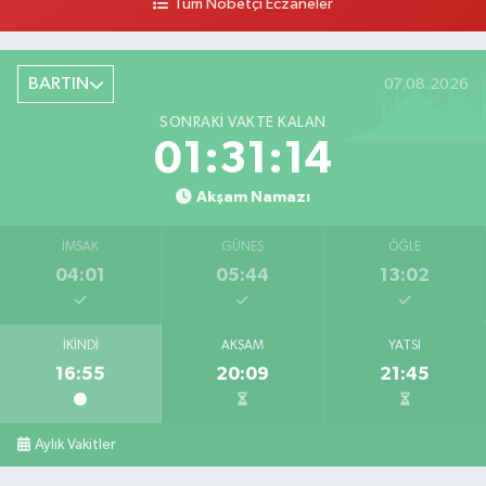
Tüm Nöbetçi Eczaneler
BARTIN
07.08.2026
SONRAKI VAKTE KALAN
01:31:13
Akşam Namazı
İMSAK
GÜNEŞ
ÖĞLE
04:01
05:44
13:02
İKINDI
AKŞAM
YATSI
16:55
20:09
21:45
Aylık Vakitler