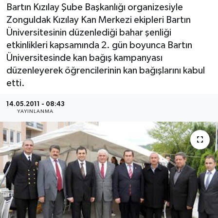
Bartın Kızılay Şube Başkanlığı organizesiyle
Medya
Zonguldak Kızılay Kan Merkezi ekipleri Bartın
Üniversitesinin düzenlediği bahar şenliği
Sağlık
etkinlikleri kapsamında 2. gün boyunca Bartın
Üniversitesinde kan bağış kampanyası
Sinema
düzenleyerek öğrencilerinin kan bağışlarını kabul
etti.
Sivil Toplum
14.05.2011 - 08:43
YAYINLANMA
Siyaset
Spor
Tarım
Turizm
Yaşam