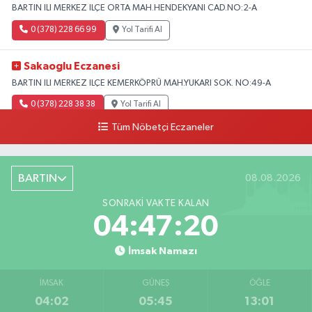
BARTIN ILI MERKEZ ILÇE ORTA MAH.HENDEKYANI CAD.NO:2-A
0 (378) 228 66 99
Yol Tarifi Al
Sakaoglu Eczanesi
BARTIN ILI MERKEZ ILÇE KEMERKÖPRÜ MAH.YUKARI SOK. NO:49-A
0 (378) 228 38 38
Yol Tarifi Al
Tüm Nöbetçi Eczaneler
BARTIN
08.08.2026
SONRAKI VAKTE KALAN
04:47:19
İmsak Namazı
İMSAK
GÜNEŞ
ÖĞLE
04:02
05:45
13:01