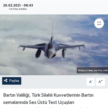
26.02.2021 - 08:43
Medya
YAYINLANMA
Sağlık
Sinema
Sivil Toplum
Siyaset
Spor
Paylaş
-
+
A
A
Tarım
Turizm
Bartın Valiliği, Türk Silahlı Kuvvetlerinin Bartın
semalarında Ses Üstü Test Uçuşları
Yaşam