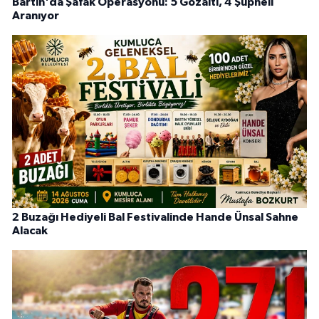
Bartın'da Şafak Operasyonu: 5 Gözaltı, 4 Şüpheli
Aranıyor
2 Buzağı Hediyeli Bal Festivalinde Hande Ünsal Sahne
Alacak