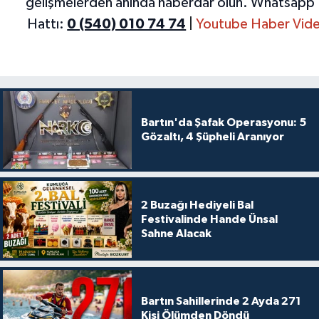
gelişmelerden anında haberdar olun.
Whatsapp 
Hattı:
0 (540) 010 74 74
|
Youtube Haber Vide
Bartın'da Şafak Operasyonu: 5
Gözaltı, 4 Şüpheli Aranıyor
2 Buzağı Hediyeli Bal
Festivalinde Hande Ünsal
Sahne Alacak
Bartın Sahillerinde 2 Ayda 271
Kişi Ölümden Döndü