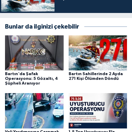
Bunlar da ilginizi çekebilir
Bartın'da Şafak
Bartın Sahillerinde 2 Ayda
Operasyonu: 5 Gözaltı, 4
271 Kişi Ölümden Döndü
Şüpheli Aranıyor
Vali Yardımcısına Çarpmak
1,5 Ton Uyuşturucu Ele