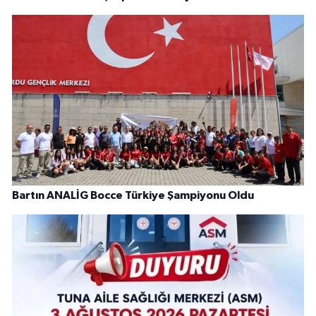
Bartın ANALİG Bocce Türkiye Şampiyonu Oldu