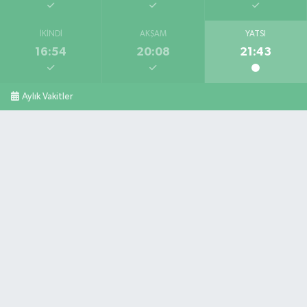
İKINDI
AKŞAM
YATSI
16:54
20:08
21:43
Aylık Vakitler