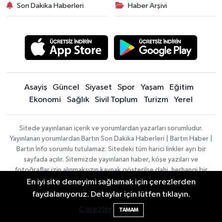
Son Dakika Haberleri
Haber Arşivi
Asayiş
Güncel
Siyaset
Spor
Yaşam
Eğitim
Ekonomi
Sağlık
Sivil Toplum
Turizm
Yerel
Sitede yayınlanan içerik ve yorumlardan yazarları sorumludur.
Yayınlanan yorumlardan Bartın Son Dakika Haberleri | Bartın Haber |
Bartın İnfo sorumlu tutulamaz. Sitedeki tüm harici linkler ayrı bir
sayfada açılır. Sitemizde yayınlanan haber, köşe yazıları ve
fotoğraflar izin alınmaksızın kaynak gösterilse dahi, herhangi bir
ortamda kullanılamaz ve yayınlanamaz
En iyi site deneyimi sağlamak için çerezlerden
Bartın'da Şafak Operasyonu: 5 Gözaltı, 4
11:49
faydalanıyoruz. Detaylar için lütfen tıklayın.
Şüpheli Aranıyor
Haber
Çerezler
Asayiş
Sağlık
Spor
Güncel
TAMAM
Yazılımı:
TE
Siyaset
Yaşam
Turizm
Eğitim