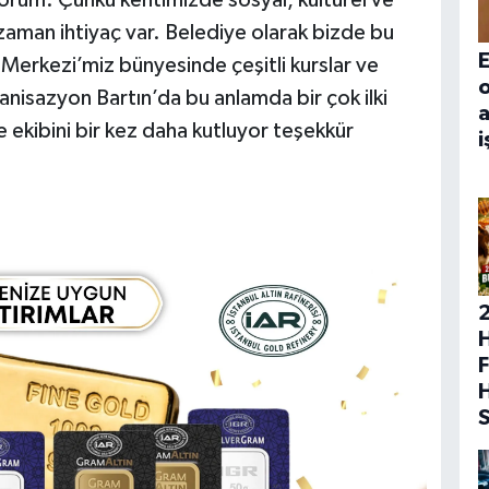
uyorum. Çünkü kentimizde sosyal, kültürel ve
zaman ihtiyaç var. Belediye olarak bizde bu
E
t Merkezi’miz bünyesinde çeşitli kurslar ve
ganisazyon Bartın’da bu anlamda bir çok ilki
a
ekibini bir kez daha kutluyor teşekkür
i
H
F