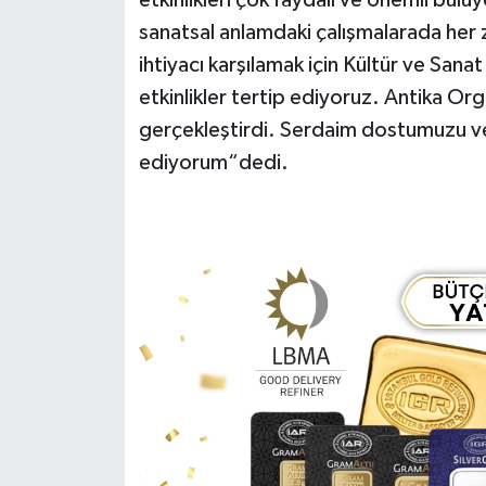
etkinlikleri çok faydalı ve önemli bul
sanatsal anlamdaki çalışmalarada her 
ihtiyacı karşılamak için Kültür ve Sana
etkinlikler tertip ediyoruz. Antika Or
gerçekleştirdi. Serdaim dostumuzu ve 
ediyorum“dedi.