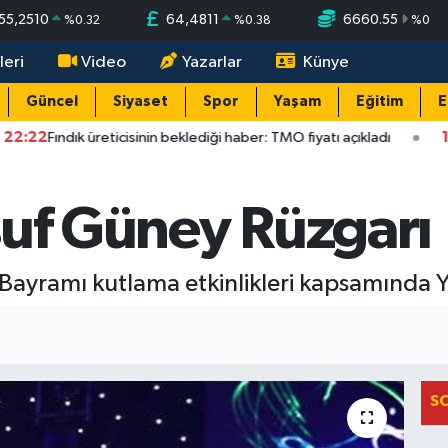
55,2510
64,4811
6660.55
%
0.32
%
0.38
%
0
leri
Video
Yazarlar
Künye
Güncel
Siyaset
Spor
Yaşam
Eğitim
E
:22
Fındık üreticisinin beklediği haber: TMO fiyatı açıkladı
15:2
suf Güney Rüzgarı
Bayramı kutlama etkinlikleri kapsamında Y
S