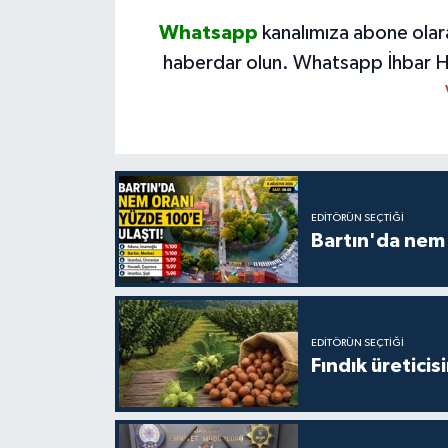
Whatsapp
kanalımıza abone olar
haberdar olun.
Whatsapp İhbar H
EDITÖRÜN SEÇTIĞI
Bartın'da nem 
EDITÖRÜN SEÇTIĞI
Fındık üreticis