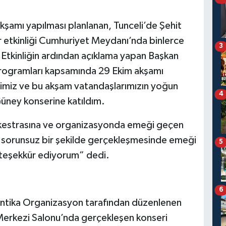
kşamı yapılması planlanan, Tunceli’de Şehit
er etkinliği Cumhuriyet Meydanı’nda binlerce
3
i. Etkinliğin ardından açıklama yapan Başkan
rogramları kapsamında 29 Ekim akşamı
ğimiz ve bu akşam vatandaşlarımızın yoğun
4
Güney konserine katıldım.
rkestrasına ve organizasyonda emeği geçen
 sorunsuz bir şekilde gerçekleşmesinde emeği
5
 teşekkür ediyorum” dedi.
6
Antika Organizasyon tarafından düzenlenen
r Merkezi Salonu’nda gerçekleşen konseri