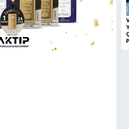
V
Y
P