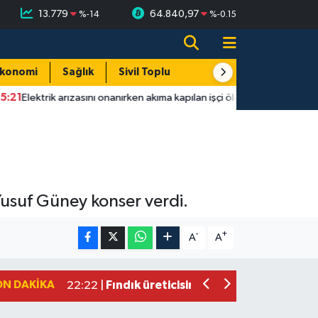
13.779
64.840,97
%
-14
%
-0.15
konomi
Sağlık
Sivil Toplum
Turizm
Yerel
1
Elektrik arızasını onanırken akıma kapılan işçi öldü
23:12
Bartı
usuf Güney konser verdi.
-
+
A
A
Bartın'da nem oranı yüzde 100'e ulaş
23:12 |
Fındık üreticisinin beklediği haber: T
22:22 |
ON DAKIKA
Elektrik arızasını onanırken akıma kapı
15:21 |