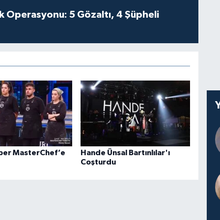
k Operasyonu: 5 Gözaltı, 4 Şüpheli
Alper MasterChef’e
Hande Ünsal Bartınlılar'ı
Coşturdu