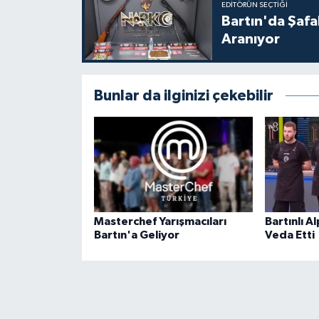
EDITÖRÜN SEÇTIĞI
Bartın'da Şafa
Aranıyor
Bunlar da ilginizi çekebilir
Masterchef Yarışmacıları
Bartınlı 
Bartın'a Geliyor
Veda Etti