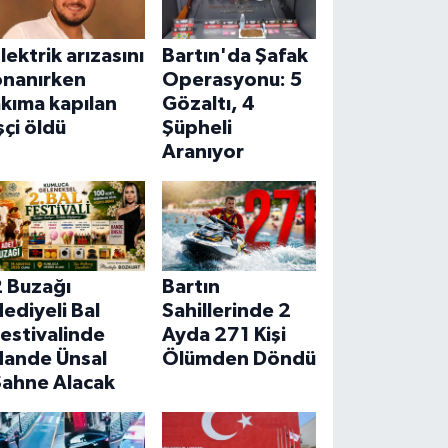
lektrik arızasını
Bartın'da Şafak
onanırken
Operasyonu: 5
kıma kapılan
Gözaltı, 4
şçi öldü
Şüpheli
Aranıyor
2 Buzağı
Bartın
ediyeli Bal
Sahillerinde 2
estivalinde
Ayda 271 Kişi
Hande Ünsal
Ölümden Döndü
Sahne Alacak