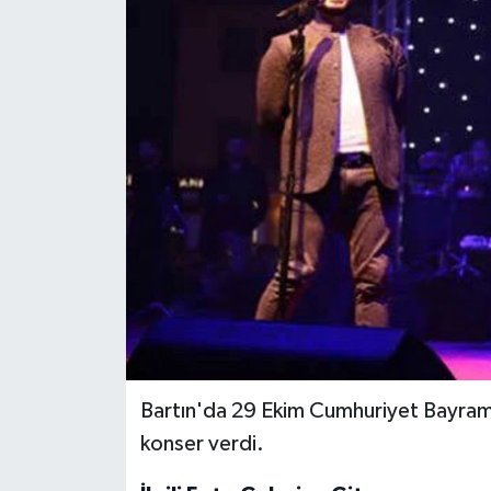
Medya
Sağlık
Sinema
Sivil Toplum
Siyaset
Spor
Tarım
Bartın'da 29 Ekim Cumhuriyet Bayramı
Turizm
konser verdi.
Yaşam