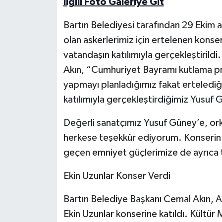
İlgili Foto Galeriye Git
Yerel Yönetimler
Bartın Belediyesi tarafından 29 Ekim a
olan askerlerimiz için ertelenen kons
DÜNYA
vatandaşın katılımıyla gerçekleştirild
Akın, “Cumhuriyet Bayramı kutlama p
YEREL
yapmayı planladığımız fakat erteledi
katılımıyla gerçekleştirdiğimiz Yusuf 
Değerli sanatçımız Yusuf Güney’e, o
herkese teşekkür ediyorum. Konserin
geçen emniyet güçlerimize de ayrıca
Ekin Uzunlar Konser Verdi
Bartın Belediye Başkanı Cemal Akın, 
Ekin Uzunlar konserine katıldı. Kültü