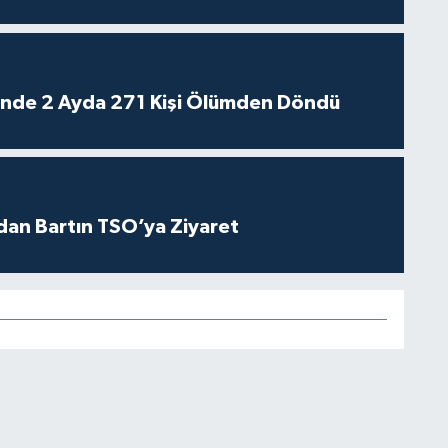
rinde 2 Ayda 271 Kişi Ölümden Döndü
dan Bartın TSO’ya Ziyaret