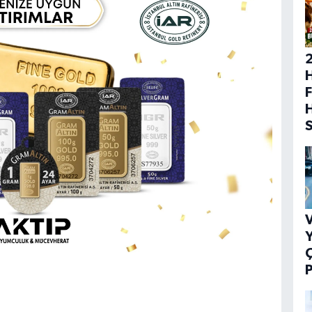
H
F
V
Y
P