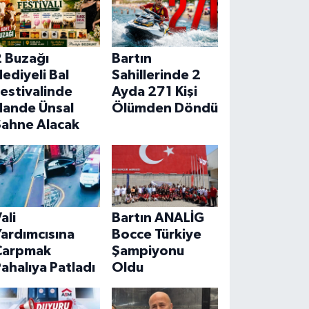
2 Buzağı
Bartın
ediyeli Bal
Sahillerinde 2
estivalinde
Ayda 271 Kişi
Hande Ünsal
Ölümden Döndü
Sahne Alacak
ali
Bartın ANALİG
ardımcısına
Bocce Türkiye
Çarpmak
Şampiyonu
ahalıya Patladı
Oldu