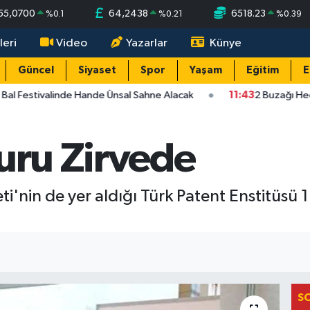
55,0700
64,2438
6518.23
%
0.1
%
0.21
%
0.39
leri
Video
Yazarlar
Künye
Güncel
Siyaset
Spor
Yaşam
Eğitim
E
Bal Festivalinde Hande Ünsal Sahne Alacak
11:43
2 Buzağı Hedi
uru Zirvede
eti'nin de yer aldığı Türk Patent Enstitüsü 1.
S