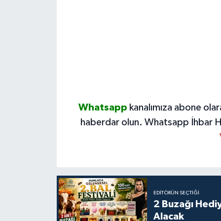
Whatsapp
kanalımıza abone olar
haberdar olun.
Whatsapp İhbar H
EDITÖRÜN SEÇTIĞI
2 Buzağı Hediy
Alacak