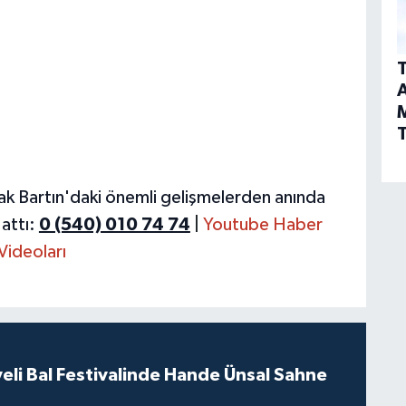
T
A
T
ak Bartın'daki önemli gelişmelerden anında
attı:
0 (540) 010 74 74
|
Youtube Haber
Videoları
eli Bal Festivalinde Hande Ünsal Sahne