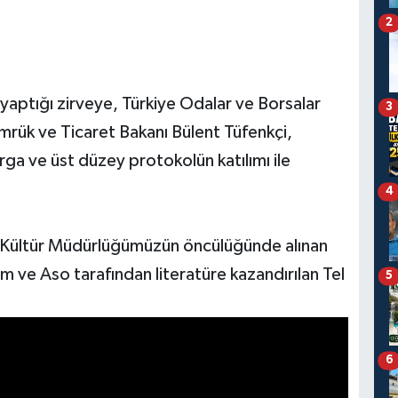
2
 yaptığı zirveye, Türkiye Odalar ve Borsalar
3
ümrük ve Ticaret Bakanı Bülent Tüfenkçi,
ga ve üst düzey protokolün katılımı ile
4
k İl Kültür Müdürlüğümüzün öncülüğünde alınan
m ve Aso tarafından literatüre kazandırılan Tel
5
6