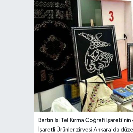
Medya
Sağlık
Sinema
Sivil Toplum
Siyaset
Spor
Tarım
Turizm
Bartın İşi Tel Kırma Coğrafi İşareti'nin
İşaretli Ürünler zirvesi Ankara'da düz
Yaşam