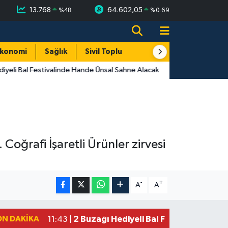
13.768
64.602,05
%
48
%
0.69
konomi
Sağlık
Sivil Toplum
Turizm
Yerel
yeli Bal Festivalinde Hande Ünsal Sahne Alacak
 Coğrafi İşaretli Ürünler zirvesi
-
+
A
A
ON DAKIKA
2 Buzağı Hediyeli Bal Festivalinde Ha
11:43 |