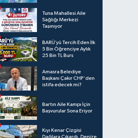
Tuna Mahallesi Aile
Sağlığı Merkezi
Taşınıyor
BARÜ’yü Tercih Eden İlk
5 Bin Öğrenciye Aylık
25 Bin TL Burs
Amasra Belediye
Başkanı Çakır CHP'den
istifa edecek mi?
Bartın Aile Kampı İçin
Başvurular Sona Eriyor
Kıyı Kenar Çizgisi
Dağlara Çıkardı, Denize