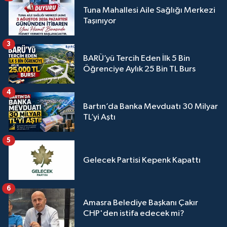
Tuna Mahallesi Aile Sağlığı Merkezi
Taşınıyor
3
BARÜ’yü Tercih Eden İlk 5 Bin
Öğrenciye Aylık 25 Bin TL Burs
4
Bartın’da Banka Mevduatı 30 Milyar
TL’yi Aştı
5
Gelecek Partisi Kepenk Kapattı
6
Amasra Belediye Başkanı Çakır
CHP'den istifa edecek mi?