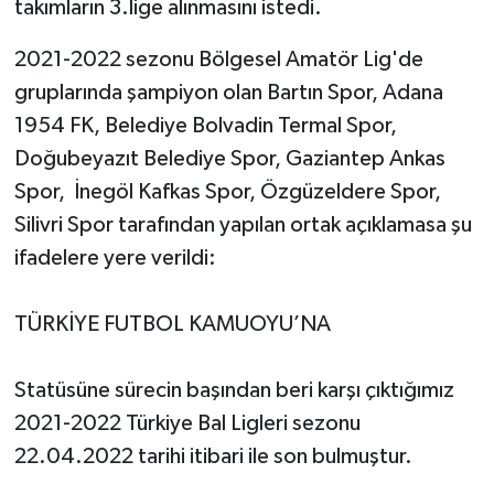
takımların 3.lige alınmasını istedi.
Yerel Yönetimler
2021-2022 sezonu Bölgesel Amatör Lig'de
gruplarında şampiyon olan Bartın Spor, Adana
DÜNYA
1954 FK, Belediye Bolvadin Termal Spor,
Doğubeyazıt Belediye Spor, Gaziantep Ankas
YEREL
Spor, İnegöl Kafkas Spor, Özgüzeldere Spor,
Silivri Spor tarafından yapılan ortak açıklamasa şu
ifadelere yere verildi:
TÜRKİYE FUTBOL KAMUOYU’NA
Statüsüne sürecin başından beri karşı çıktığımız
2021-2022 Türkiye Bal Ligleri sezonu
22.04.2022 tarihi itibari ile son bulmuştur.