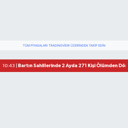
TÜM PIYASALARI TRADINGVIEW ÜZERINDEN TAKIP EDIN
Bartın Sahillerinde 2 Ayda 271 Kişi Ölümden Dö
10:43 |