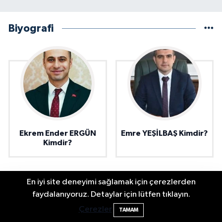
Biyografi
Ekrem Ender ERGÜN
Emre YEŞİLBAŞ Kimdir?
Kimdir?
En iyi site deneyimi sağlamak için çerezlerden
Bartın Sahillerinde 2 Ayda 271 Kişi
10:43
faydalanıyoruz. Detaylar için lütfen tıklayın.
Ölümden Döndü
Çerezler
TAMAM