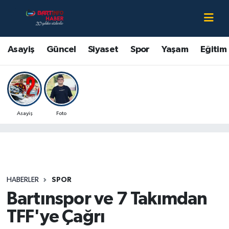
Asayiş
Bartın Nöbetçi Eczaneler
Asayiş
Güncel
Siyaset
Spor
Yaşam
Eğitim
Bartın Hakkında
Bartın Hava Durumu
Çevre
Bartin Namaz Vakitleri
Asayiş
Foto
Eğitim
Bartın Trafik Yoğunluk Haritası
Ekonomi
Süper Lig Puan Durumu ve Fikstür
Güncel
Tüm Manşetler
HABERLER
SPOR
Bartınspor ve 7 Takımdan
Kültür-Sanat
Son Dakika Haberleri
TFF'ye Çağrı
Magazin
Haber Arşivi