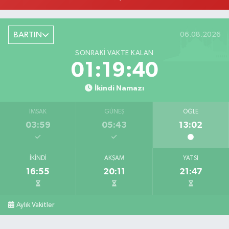
BARTIN
06.08.2026
SONRAKI VAKTE KALAN
01:19:39
İkindi Namazı
İMSAK
GÜNEŞ
ÖĞLE
03:59
05:43
13:02
İKINDI
AKŞAM
YATSI
16:55
20:11
21:47
Aylık Vakitler