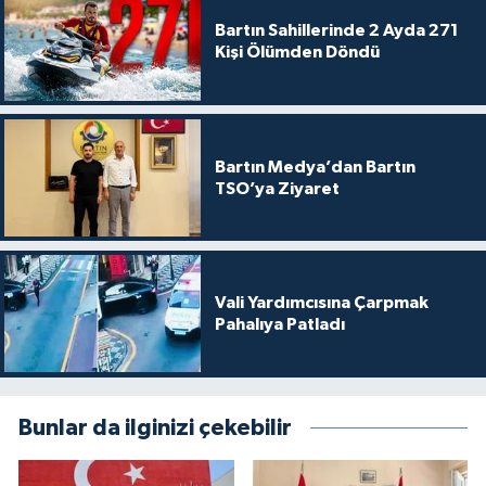
Bartın Sahillerinde 2 Ayda 271
Kişi Ölümden Döndü
Bartın Medya’dan Bartın
TSO’ya Ziyaret
Vali Yardımcısına Çarpmak
Pahalıya Patladı
Bunlar da ilginizi çekebilir