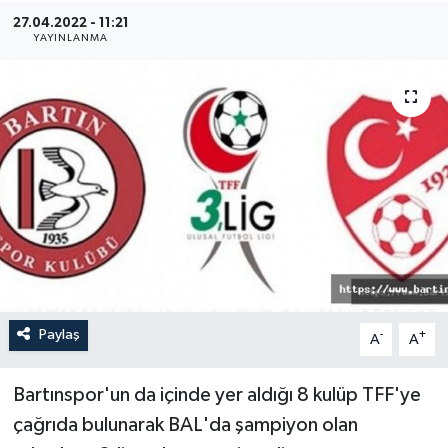
27.04.2022 - 11:21
Medya
YAYINLANMA
Sağlık
Sinema
Sivil Toplum
Siyaset
Spor
Paylaş
-
+
A
A
Tarım
Turizm
Bartınspor'un da içinde yer aldığı 8 kulüp TFF'ye
çağrıda bulunarak BAL'da şampiyon olan
Yaşam