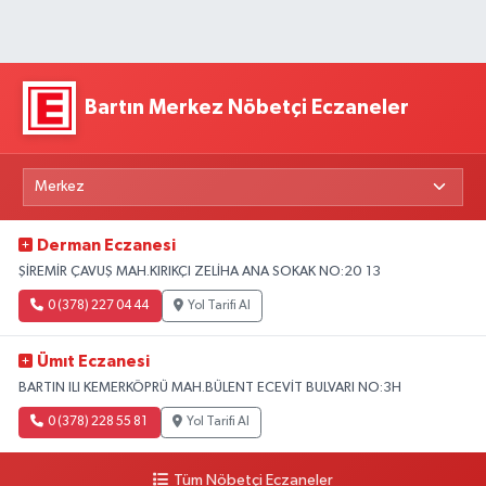
Bartın Merkez Nöbetçi Eczaneler
Derman Eczanesi
ŞİREMİR ÇAVUŞ MAH.KIRIKÇI ZELİHA ANA SOKAK NO:20 13
0 (378) 227 04 44
Yol Tarifi Al
Ümıt Eczanesi
BARTIN ILI KEMERKÖPRÜ MAH.BÜLENT ECEVİT BULVARI NO:3H
0 (378) 228 55 81
Yol Tarifi Al
Tüm Nöbetçi Eczaneler