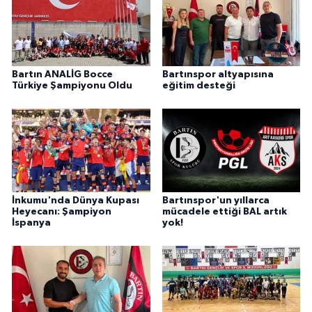
Bartın ANALİG Bocce
Bartınspor altyapısına
Türkiye Şampiyonu Oldu
eğitim desteği
İnkumu'nda Dünya Kupası
Bartınspor'un yıllarca
Heyecanı: Şampiyon
mücadele ettiği BAL artık
İspanya
yok!