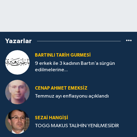
Yazarlar
BARTINLI TARIH GURMESI
9 erkek ile 3 kadının Bartın’a sürgün
edilmelerine...
CENAP AHMET EMEKSİZ
Temmuz ayı enflasyonu açıklandı
SEZAI HANGİŞİ
TOGG MAKUS TALİHİN YENİLMESİDİR