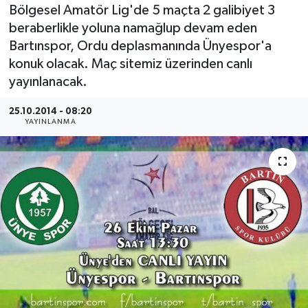
Bölgesel Amatör Lig'de 5 maçta 2 galibiyet 3
Medya
beraberlikle yoluna namağlup devam eden
Bartınspor, Ordu deplasmanında Ünyespor'a
Sağlık
konuk olacak. Maç sitemiz üzerinden canlı
yayınlanacak.
Sinema
25.10.2014 - 08:20
YAYINLANMA
Sivil Toplum
Siyaset
Spor
Tarım
Turizm
Yaşam