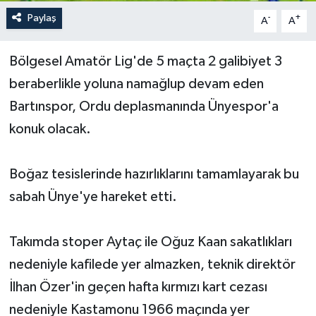
Paylaş
-
+
A
A
Yerel Yönetimler
Bölgesel Amatör Lig'de 5 maçta 2 galibiyet 3
DÜNYA
beraberlikle yoluna namağlup devam eden
YEREL
Bartınspor, Ordu deplasmanında Ünyespor'a
konuk olacak.
Boğaz tesislerinde hazırlıklarını tamamlayarak bu
sabah Ünye'ye hareket etti.
Takımda stoper Aytaç ile Oğuz Kaan sakatlıkları
nedeniyle kafilede yer almazken, teknik direktör
İlhan Özer'in geçen hafta kırmızı kart cezası
nedeniyle Kastamonu 1966 maçında yer