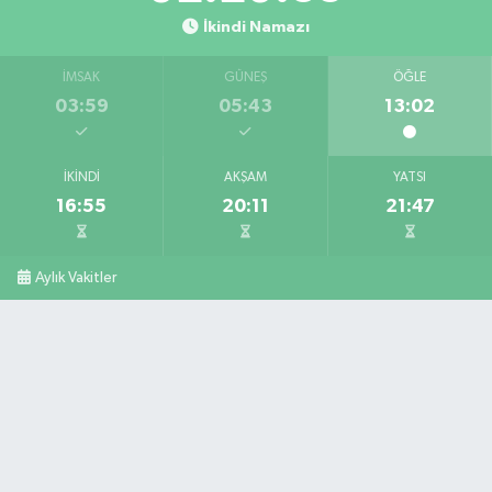
İkindi Namazı
İMSAK
GÜNEŞ
ÖĞLE
03:59
05:43
13:02
İKINDI
AKŞAM
YATSI
16:55
20:11
21:47
Aylık Vakitler