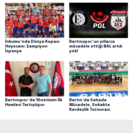
İnkumu'nda Dünya Kupası
Bartınspor'un yıllarca
Heyecanı: Şampiyon
mücadele ettiği BAL artık
İspanya
yok!
Bartınspor'da Yönetimin İlk
Bartın'da Sahada
Hamlesi Tartışılıyor
Mücadele, Sokakta
Kardeşlik Turnuvası