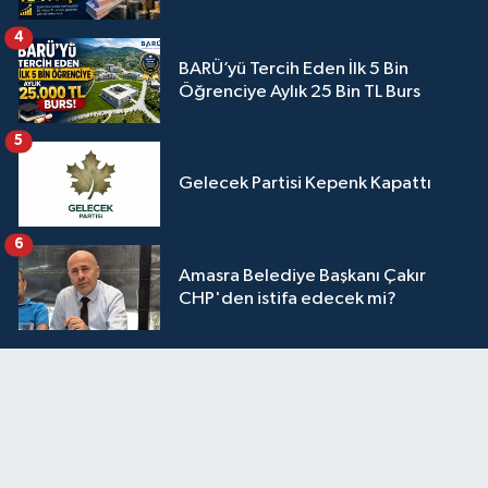
4
BARÜ’yü Tercih Eden İlk 5 Bin
Öğrenciye Aylık 25 Bin TL Burs
5
Gelecek Partisi Kepenk Kapattı
6
Amasra Belediye Başkanı Çakır
CHP'den istifa edecek mi?