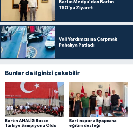
Bartın Medya’dan Bartın
TSO’ya Ziyaret
Vali Yardımcısına Çarpmak
Pahalıya Patladı
Bunlar da ilginizi çekebilir
Bartın ANALİG Bocce
Bartınspor altyapısına
Türkiye Şampiyonu Oldu
eğitim desteği