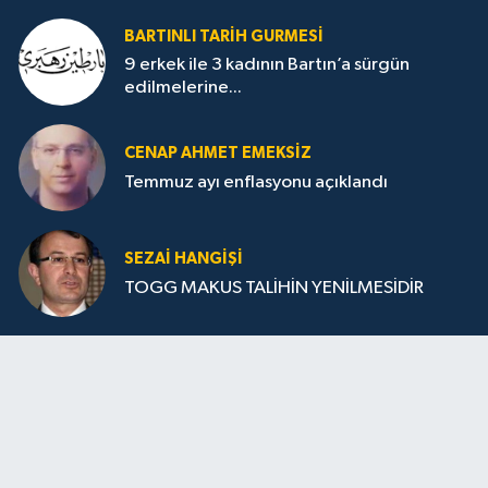
BARTINLI TARIH GURMESI
9 erkek ile 3 kadının Bartın’a sürgün
edilmelerine...
CENAP AHMET EMEKSİZ
Temmuz ayı enflasyonu açıklandı
SEZAI HANGİŞİ
TOGG MAKUS TALİHİN YENİLMESİDİR