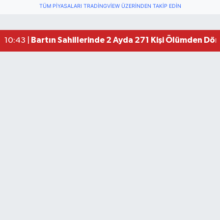
TÜM PIYASALARI TRADINGVIEW ÜZERINDEN TAKIP EDIN
Bartın Sahillerinde 2 Ayda 271 Kişi Ölümden Dö
10:43 |