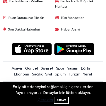
Bartin Namaz Vakitleri
Bartın Trafik Yoğunluk
Haritası
Puan Durumu ve Fikstür
Tüm Manşetler
Son Dakika Haberleri
Haber Arşivi
Asayiş
Güncel
Siyaset
Spor
Yaşam
Eğitim
Ekonomi
Sağlık
Sivil Toplum
Turizm
Yerel
En iyi site deneyimi sağlamak için çerezlerden
Sitede yayınlanan içerik ve yorumlardan yazarları sorumludur.
Bartın Sahillerinde 2 Ayda 271 Kişi
10:43
faydalanıyoruz. Detaylar için lütfen tıklayın.
Yayınlanan yorumlardan Bartın Son Dakika Haberleri | Bartın Haber |
Ölümden Döndü
Bartın İnfo sorumlu tutulamaz. Sitedeki tüm harici linkler ayrı bir
Çerezler
TAMAM
sayfada açılır. Sitemizde yayınlanan haber, köşe yazıları ve