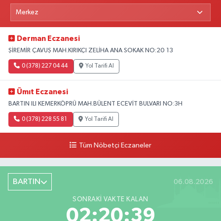
Derman Eczanesi
ŞİREMİR ÇAVUŞ MAH.KIRIKÇI ZELİHA ANA SOKAK NO:20 13
0 (378) 227 04 44
Yol Tarifi Al
Ümıt Eczanesi
BARTIN ILI KEMERKÖPRÜ MAH.BÜLENT ECEVİT BULVARI NO:3H
0 (378) 228 55 81
Yol Tarifi Al
Tüm Nöbetçi Eczaneler
BARTIN
06.08.2026
SONRAKI VAKTE KALAN
02:20:38