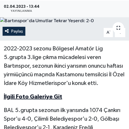
02.04.2023 - 13:44
Medya
YAYINLANMA
Sağlık
Paylaş
-
+
A
A
Sinema
2022-2023 sezonu Bölgesel Amatör Lig
Sivil Toplum
5.grupta 3.lige çıkma mücadelesi veren
Bartınspor, sezonun ikinci yarısının onuncu haftası
Siyaset
yirmiüçüncü maçında Kastamonu temsilcisi İl Özel
İdare Köy Hizmetlerispor'u konuk etti.
Spor
İlgili Foto Galeriye Git
Tarım
BAL 5.grupta sezonun ilk yarısında 1074 Çankırı
Turizm
Spor'u 4-0, Çilimli Belediyespor'u 2-0, Gölbaşı
Belediyespor'u 2-1, Karadeniz Ereğli
Yaşam