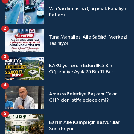
1
Vali Yardımcısına Çarpmak Pahalıya
Patladı
2
Tuna Mahallesi Aile Sağlığı Merkezi
Taşınıyor
3
BARÜ’yü Tercih Eden İlk 5 Bin
Öğrenciye Aylık 25 Bin TL Burs
4
Amasra Belediye Başkanı Çakır
CHP'den istifa edecek mi?
5
Bartın Aile Kampı İçin Başvurular
Sona Eriyor