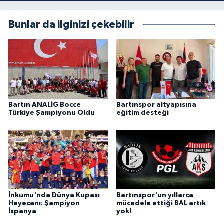
Bunlar da ilginizi çekebilir
Bartın ANALİG Bocce
Bartınspor altyapısına
Türkiye Şampiyonu Oldu
eğitim desteği
İnkumu'nda Dünya Kupası
Bartınspor'un yıllarca
Heyecanı: Şampiyon
mücadele ettiği BAL artık
İspanya
yok!