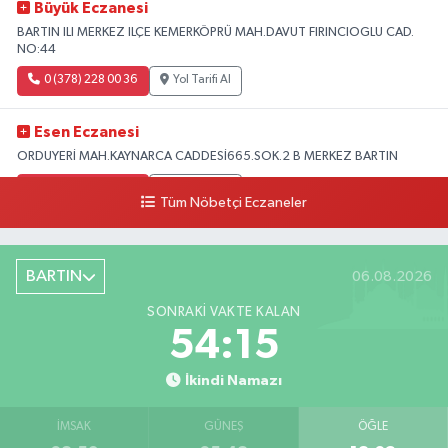
Büyük Eczanesi
BARTIN ILI MERKEZ ILÇE KEMERKÖPRÜ MAH.DAVUT FIRINCIOGLU CAD.
NO:44
0 (378) 228 00 36
Yol Tarifi Al
Esen Eczanesi
ORDUYERİ MAH.KAYNARCA CADDESİ665.SOK.2 B MERKEZ BARTIN
0 (378) 502 33 32
Yol Tarifi Al
Tüm Nöbetçi Eczaneler
Çolpak Eczanesi
Şiremirçavuş Mahallesi, Kırıkçı Zeliha Ana Sokak No:20 8 Merkez Bartın
BARTIN
06.08.2026
0 (378) 227 85 45
Yol Tarifi Al
SONRAKI VAKTE KALAN
54:13
İkindi Namazı
İMSAK
GÜNEŞ
ÖĞLE