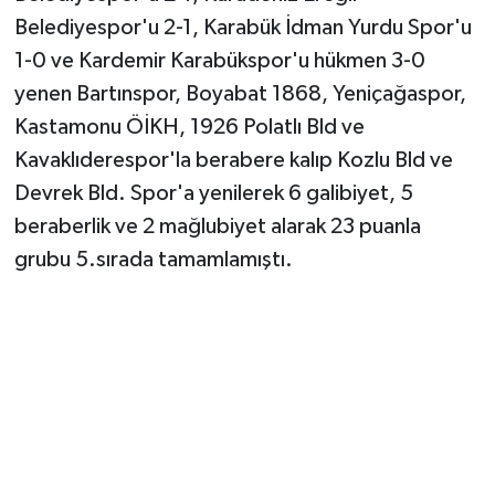
Belediyespor'u 2-1, Karabük İdman Yurdu Spor'u
Yerel Yönetimler
1-0 ve Kardemir Karabükspor'u hükmen 3-0
yenen Bartınspor, Boyabat 1868, Yeniçağaspor,
DÜNYA
Kastamonu ÖİKH, 1926 Polatlı Bld ve
Kavaklıderespor'la berabere kalıp Kozlu Bld ve
YEREL
Devrek Bld. Spor'a yenilerek 6 galibiyet, 5
beraberlik ve 2 mağlubiyet alarak 23 puanla
grubu 5.sırada tamamlamıştı.