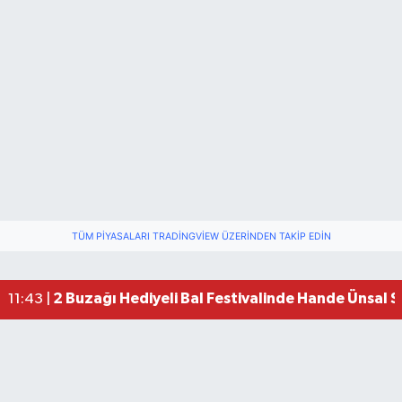
TÜM PIYASALARI TRADINGVIEW ÜZERINDEN TAKIP EDIN
2 Buzağı Hediyeli Bal Festivalinde Hande Ünsal 
11:43 |