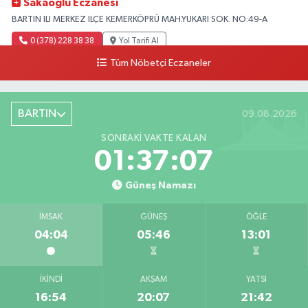
Sakaoglu Eczanesi
BARTIN ILI MERKEZ ILÇE KEMERKÖPRÜ MAH.YUKARI SOK. NO:49-A
0 (378) 228 38 38
Yol Tarifi Al
Tüm Nöbetçi Eczaneler
BARTIN
09.08.2026
SONRAKI VAKTE KALAN
01:37:06
Güneş Namazı
İMSAK
GÜNEŞ
ÖĞLE
04:04
05:46
13:01
İKINDI
AKŞAM
YATSI
16:54
20:07
21:42