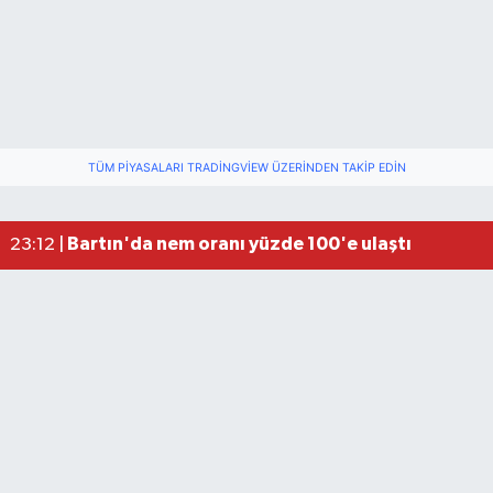
TÜM PIYASALARI TRADINGVIEW ÜZERINDEN TAKIP EDIN
Fındık üreticisinin beklediği haber: TMO fiyatı aç
22:22 |
Elektrik arızasını onanırken akıma kapılan işçi öl
15:21 |
Bartın'da nem oranı yüzde 100'e ulaştı
23:12 |