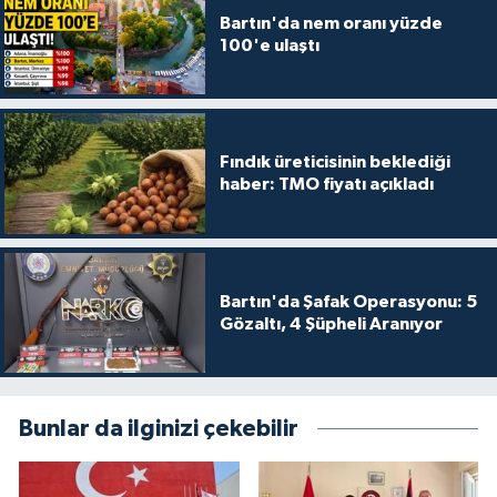
Bartın'da nem oranı yüzde
100'e ulaştı
Fındık üreticisinin beklediği
haber: TMO fiyatı açıkladı
Bartın'da Şafak Operasyonu: 5
Gözaltı, 4 Şüpheli Aranıyor
Bunlar da ilginizi çekebilir