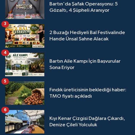
Bartın'da Şafak Operasyonu: 5
Gözaltı, 4 Şüpheli Aranıyor
3
2 Buzağı Hediyeli Bal Festivalinde
Hande Ünsal Sahne Alacak
4
Bartın Aile Kampı İçin Başvurular
Sona Eriyor
5
Fındık üreticisinin beklediği haber:
TMO fiyatı açıkladı
6
Kıyı Kenar Çizgisi Dağlara Çıkardı,
Denize Çileli Yolculuk