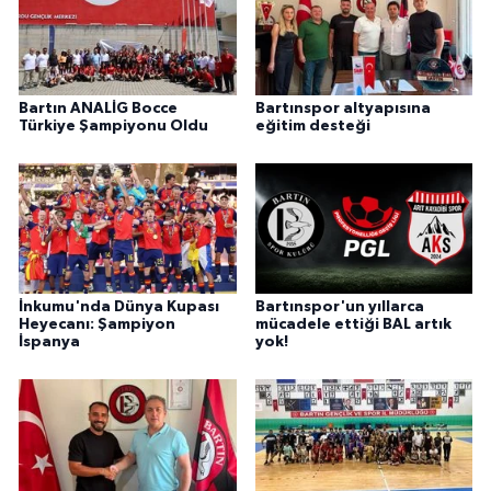
Bartın ANALİG Bocce
Bartınspor altyapısına
Türkiye Şampiyonu Oldu
eğitim desteği
İnkumu'nda Dünya Kupası
Bartınspor'un yıllarca
Heyecanı: Şampiyon
mücadele ettiği BAL artık
İspanya
yok!