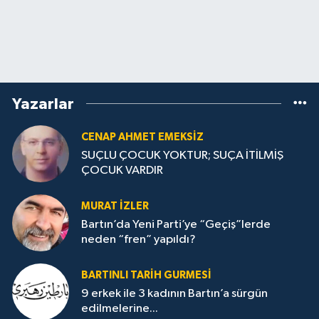
Yazarlar
CENAP AHMET EMEKSİZ
SUÇLU ÇOCUK YOKTUR; SUÇA İTİLMİŞ
ÇOCUK VARDIR
MURAT İZLER
Bartın’da Yeni Parti’ye “Geçiş”lerde
neden “fren” yapıldı?
BARTINLI TARIH GURMESI
9 erkek ile 3 kadının Bartın’a sürgün
edilmelerine...