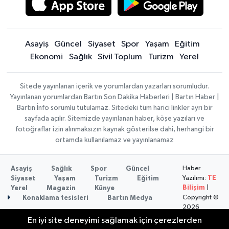
Asayiş
Güncel
Siyaset
Spor
Yaşam
Eğitim
Ekonomi
Sağlık
Sivil Toplum
Turizm
Yerel
Sitede yayınlanan içerik ve yorumlardan yazarları sorumludur.
Yayınlanan yorumlardan Bartın Son Dakika Haberleri | Bartın Haber |
Bartın İnfo sorumlu tutulamaz. Sitedeki tüm harici linkler ayrı bir
sayfada açılır. Sitemizde yayınlanan haber, köşe yazıları ve
fotoğraflar izin alınmaksızın kaynak gösterilse dahi, herhangi bir
ortamda kullanılamaz ve yayınlanamaz
Haber
Asayiş
Sağlık
Spor
Güncel
Yazılımı:
TE
Siyaset
Yaşam
Turizm
Eğitim
Bilişim
|
Yerel
Magazin
Künye
Copyright ©
Konaklama tesisleri
Bartın Medya
2026
En iyi site deneyimi sağlamak için çerezlerden