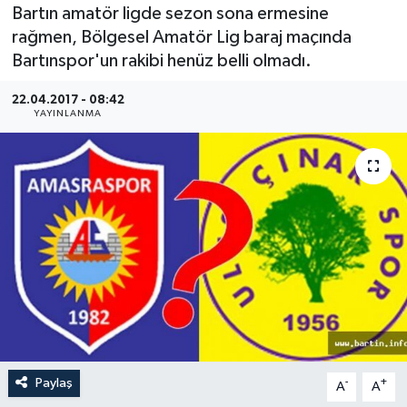
Bartın amatör ligde sezon sona ermesine
Medya
rağmen, Bölgesel Amatör Lig baraj maçında
Bartınspor'un rakibi henüz belli olmadı.
Sağlık
22.04.2017 - 08:42
YAYINLANMA
Sinema
Sivil Toplum
Siyaset
Spor
Tarım
Turizm
Paylaş
-
+
A
A
Yaşam