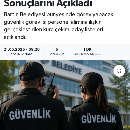
Sonuçlarını Açıkladı
Medya
Bartın Belediyesi bünyesinde görev yapacak
güvenlik görevlisi personel alımına ilişkin
Sağlık
gerçekleştirilen kura çekimi aday listeleri
açıklandı.
Sinema
21.05.2026 - 08:20
6
1 DK
Sivil Toplum
YAYINLANMA
PAYLAŞIM
OKUNMA SÜRESI
Siyaset
Spor
Tarım
Turizm
Yaşam