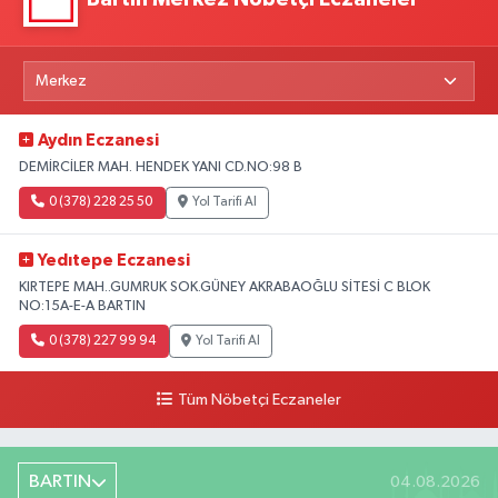
Aydın Eczanesi
DEMİRCİLER MAH. HENDEK YANI CD.NO:98 B
0 (378) 228 25 50
Yol Tarifi Al
Yedıtepe Eczanesi
KIRTEPE MAH..GUMRUK SOK.GÜNEY AKRABAOĞLU SİTESİ C BLOK
NO:15A-E-A BARTIN
0 (378) 227 99 94
Yol Tarifi Al
Tüm Nöbetçi Eczaneler
BARTIN
04.08.2026