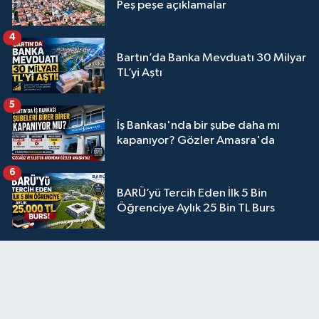
Peş peşe açıklamalar
4
Bartın’da Banka Mevduatı 30 Milyar
TL’yi Aştı
5
İş Bankası'nda bir şube daha mı
kapanıyor? Gözler Amasra'da
6
BARÜ’yü Tercih Eden İlk 5 Bin
Öğrenciye Aylık 25 Bin TL Burs