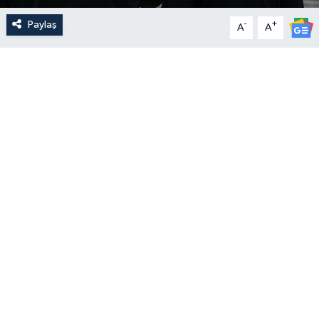
Paylaş
-
+
A
A
Yerel Yönetimler
DÜNYA
YEREL