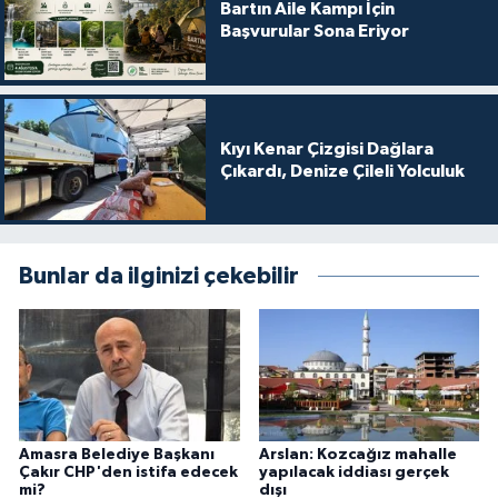
Bartın Aile Kampı İçin
Başvurular Sona Eriyor
Kıyı Kenar Çizgisi Dağlara
Çıkardı, Denize Çileli Yolculuk
Bunlar da ilginizi çekebilir
Amasra Belediye Başkanı
Arslan: Kozcağız mahalle
Çakır CHP'den istifa edecek
yapılacak iddiası gerçek
mi?
dışı