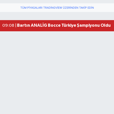
TÜM PIYASALARI TRADINGVIEW ÜZERINDEN TAKIP EDIN
Bartın ANALİG Bocce Türkiye Şampiyonu Oldu
09:08 |