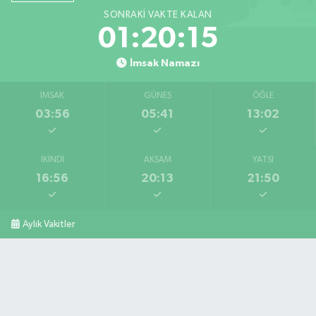
SONRAKI VAKTE KALAN
01:20:14
İmsak Namazı
İMSAK
GÜNEŞ
ÖĞLE
03:56
05:41
13:02
İKINDI
AKŞAM
YATSI
16:56
20:13
21:50
Aylık Vakitler