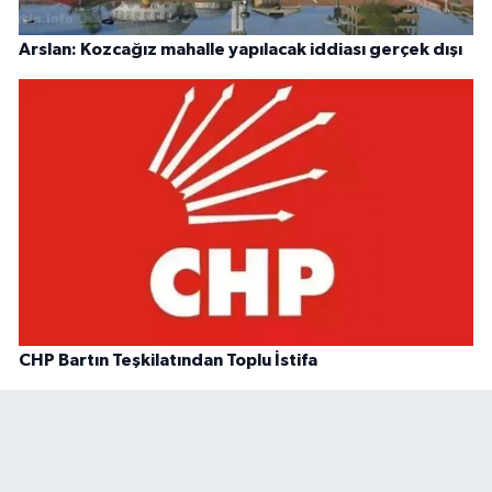
Arslan: Kozcağız mahalle yapılacak iddiası gerçek dışı
CHP Bartın Teşkilatından Toplu İstifa