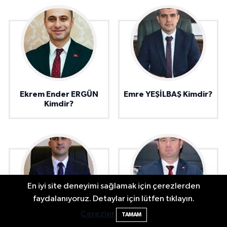
Ekrem Ender ERGÜN
Emre YEŞİLBAŞ Kimdir?
Kimdir?
En iyi site deneyimi sağlamak için çerezlerden
Bartın ANALİG Bocce Türkiye Şampiyonu
09:08
faydalanıyoruz. Detaylar için lütfen tıklayın.
Oldu
Çerezler
TAMAM
Mehmet Anıl ÇOLAK
Hüseyin ADATEPE