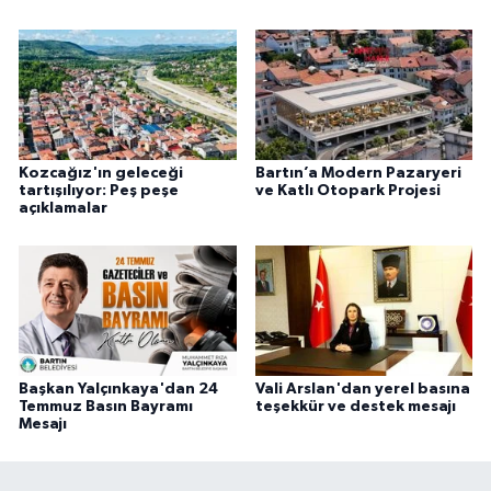
Kozcağız'ın geleceği
Bartın’a Modern Pazaryeri
tartışılıyor: Peş peşe
ve Katlı Otopark Projesi
açıklamalar
Başkan Yalçınkaya'dan 24
Vali Arslan'dan yerel basına
Temmuz Basın Bayramı
teşekkür ve destek mesajı
Mesajı