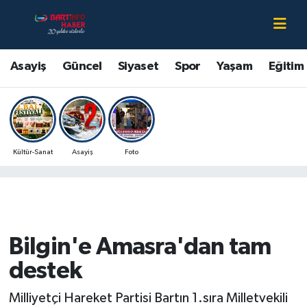
Asayiş
Bartın Nöbetçi Eczaneler
Asayiş
Güncel
Siyaset
Spor
Yaşam
Eğitim
Bartın Hakkında
Bartın Hava Durumu
Çevre
Bartin Namaz Vakitleri
Kültür-Sanat
Asayiş
Foto
Eğitim
Bartın Trafik Yoğunluk Haritası
Ekonomi
Süper Lig Puan Durumu ve Fikstür
Güncel
Tüm Manşetler
Bilgin'e Amasra'dan tam
Kültür-Sanat
Son Dakika Haberleri
destek
Magazin
Haber Arşivi
Milliyetçi Hareket Partisi Bartın 1.sıra Milletvekili