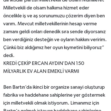
da İktidar partisi Milletvekili de olsam Muhalefet
Milletvekili de olsam halkıma hizmet eder
öncelikle iş ve aş sorunumuzu çözerim diyen ben
varım. Mevcut milletvekillerinin hesap verme
zamanı geldi onları denedik sıra sende diyorsanız
ben verdiğiniz desteğin ve oyların hakkını veririm.
Çünkü biz aldığımız her oyun kıymetini biliyoruz”
dedi.
KREDİ ÇEKİP ERCAN AYDIN’DAN 150
MİLYARLIK EV ALAN EMEKLİ VARMI
Ben Bartın’da ikinci bir organize sanayi oluşturup
fabrika ve haddehane sahiplerine yer göstermek
için milletvekili olmak istiyorum. Limanımız için