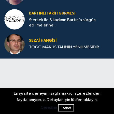
BARTINLI TARIH GURMESI
9 erkek ile 3 kadının Bartın’a sürgün
edilmelerine...
SEZAI HANGİŞİ
TOGG MAKUS TALİHİN YENİLMESİDİR
En iyi site deneyimi sağlamak için çerezlerden
2 Buzağı Hediyeli Bal Festivalinde Hande
11:43
faydalanıyoruz. Detaylar için lütfen tıklayın.
Ünsal Sahne Alacak
Çerezler
TAMAM