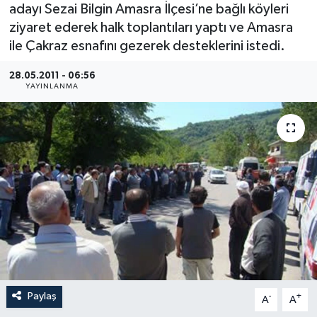
adayı Sezai Bilgin Amasra İlçesi’ne bağlı köyleri
Medya
ziyaret ederek halk toplantıları yaptı ve Amasra
ile Çakraz esnafını gezerek desteklerini istedi.
Sağlık
28.05.2011 - 06:56
YAYINLANMA
Sinema
Sivil Toplum
Siyaset
Spor
Tarım
Turizm
Paylaş
-
+
A
A
Yaşam