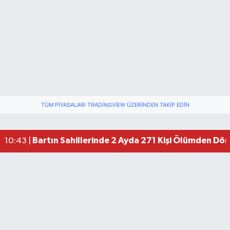
TÜM PIYASALARI TRADINGVIEW ÜZERINDEN TAKIP EDIN
Bartın Sahillerinde 2 Ayda 271 Kişi Ölümden Dö
10:43 |