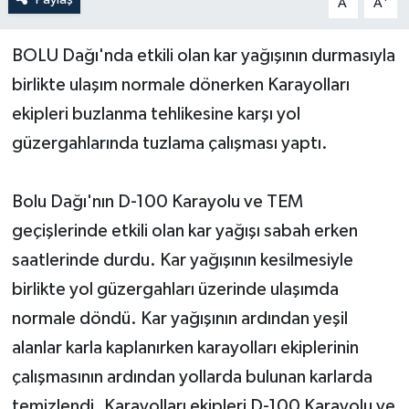
A
A
Yerel Yönetimler
BOLU Dağı'nda etkili olan kar yağışının durmasıyla
birlikte ulaşım normale dönerken Karayolları
DÜNYA
ekipleri buzlanma tehlikesine karşı yol
YEREL
güzergahlarında tuzlama çalışması yaptı.
Bolu Dağı'nın D-100 Karayolu ve TEM
geçişlerinde etkili olan kar yağışı sabah erken
saatlerinde durdu. Kar yağışının kesilmesiyle
birlikte yol güzergahları üzerinde ulaşımda
normale döndü. Kar yağışının ardından yeşil
alanlar karla kaplanırken karayolları ekiplerinin
çalışmasının ardından yollarda bulunan karlarda
temizlendi. Karayolları ekipleri D-100 Karayolu ve