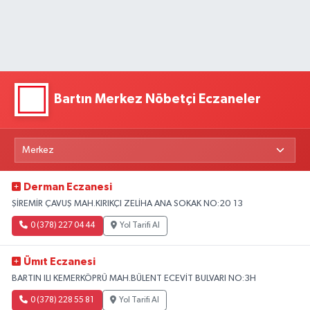
Bartın Merkez Nöbetçi Eczaneler
Derman Eczanesi
ŞİREMİR ÇAVUŞ MAH.KIRIKÇI ZELİHA ANA SOKAK NO:20 13
0 (378) 227 04 44
Yol Tarifi Al
Ümıt Eczanesi
BARTIN ILI KEMERKÖPRÜ MAH.BÜLENT ECEVİT BULVARI NO:3H
0 (378) 228 55 81
Yol Tarifi Al