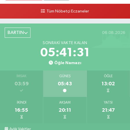
Tüm Nöbetçi Eczaneler
BARTIN
06.08.2026
SONRAKI VAKTE KALAN
05:41:30
Öğle Namazı
İMSAK
GÜNEŞ
ÖĞLE
03:59
05:43
13:02
İKINDI
AKŞAM
YATSI
16:55
20:11
21:47
Aylık Vakitler