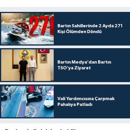
Bartın Sahillerinde 2 Ayda 271
Kişi Ölümden Döndü
Bartın Medya’dan Bartın
TSO’ya Ziyaret
Vali Yardımcısına Çarpmak
Pahalıya Patladı