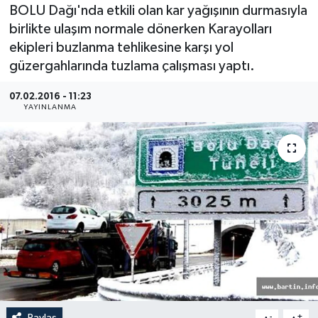
BOLU Dağı'nda etkili olan kar yağışının durmasıyla
Medya
birlikte ulaşım normale dönerken Karayolları
ekipleri buzlanma tehlikesine karşı yol
Sağlık
güzergahlarında tuzlama çalışması yaptı.
Sinema
07.02.2016 - 11:23
YAYINLANMA
Sivil Toplum
Siyaset
Spor
Tarım
Turizm
Yaşam
Paylaş
-
+