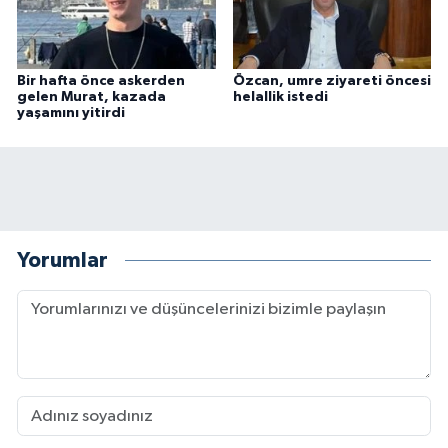
Bir hafta önce askerden
Özcan, umre ziyareti öncesi
gelen Murat, kazada
helallik istedi
yaşamını yitirdi
Yorumlar