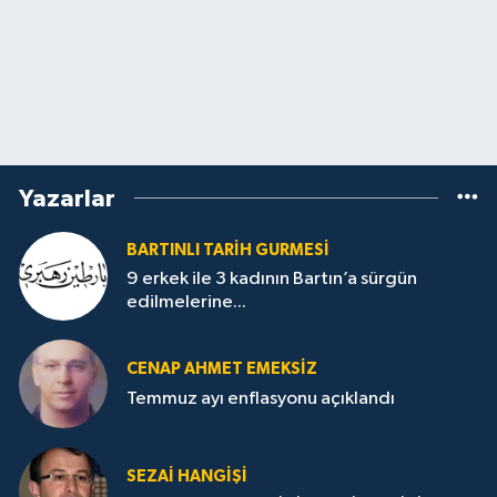
Yazarlar
BARTINLI TARIH GURMESI
9 erkek ile 3 kadının Bartın’a sürgün
edilmelerine...
CENAP AHMET EMEKSİZ
Temmuz ayı enflasyonu açıklandı
SEZAI HANGİŞİ