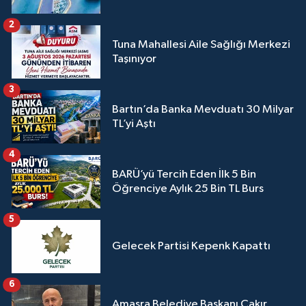
2
Tuna Mahallesi Aile Sağlığı Merkezi
Taşınıyor
3
Bartın’da Banka Mevduatı 30 Milyar
TL’yi Aştı
4
BARÜ’yü Tercih Eden İlk 5 Bin
Öğrenciye Aylık 25 Bin TL Burs
5
Gelecek Partisi Kepenk Kapattı
6
Amasra Belediye Başkanı Çakır