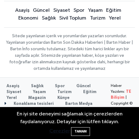
Asayiş
Güncel
Siyaset
Spor
Yaşam
Eğitim
Ekonomi
Sağlık
Sivil Toplum
Turizm
Yerel
Sitede yayınlanan içerik ve yorumlardan yazarları sorumludur.
Yayınlanan yorumlardan Bartın Son Dakika Haberleri | Bartın Haber |
Bartın İnfo sorumlu tutulamaz. Sitedeki tüm harici linkler ayrı bir
sayfada açılır. Sitemizde yayınlanan haber, köşe yazıları ve
fotoğraflar izin alınmaksızın kaynak gösterilse dahi, herhangi bir
ortamda kullanılamaz ve yayınlanamaz
Haber
Asayiş
Sağlık
Spor
Güncel
Yazılımı:
TE
Siyaset
Yaşam
Turizm
Eğitim
Bilişim
|
Yerel
Magazin
Künye
Copyright ©
Konaklama tesisleri
Bartın Medya
2026
En iyi site deneyimi sağlamak için çerezlerden
Bartın Sahillerinde 2 Ayda 271 Kişi
10:43
faydalanıyoruz. Detaylar için lütfen tıklayın.
Ölümden Döndü
Çerezler
TAMAM