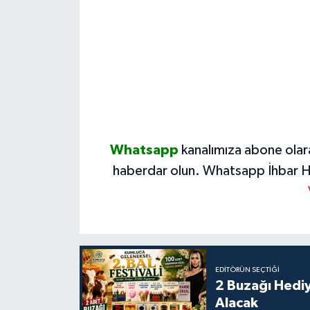
Whatsapp
kanalımıza abone olar
haberdar olun.
Whatsapp İhbar H
EDITÖRÜN SEÇTIĞI
2 Buzağı Hediy
Alacak