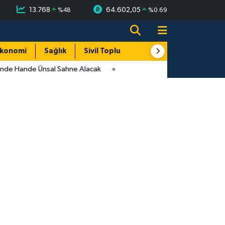
13.768
64.602,05
%
48
%
0.69
konomi
Sağlık
Sivil Toplum
Turizm
Yerel
inde Hande Ünsal Sahne Alacak