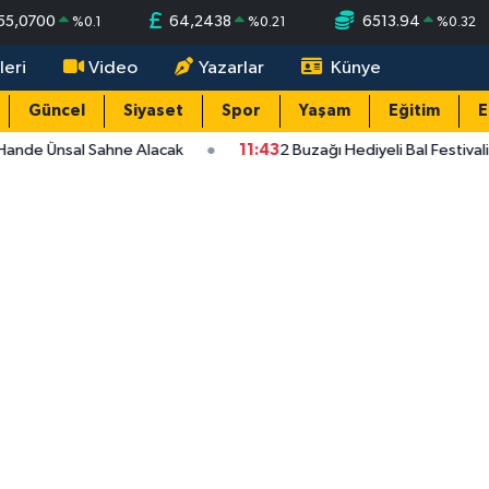
55,0700
64,2438
6513.94
%
0.1
%
0.21
%
0.32
leri
Video
Yazarlar
Künye
Güncel
Siyaset
Spor
Yaşam
Eğitim
E
Hande Ünsal Sahne Alacak
11:43
2 Buzağı Hediyeli Bal Festival