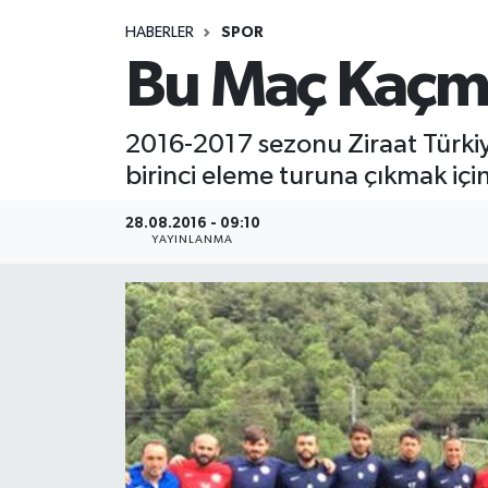
HABERLER
SPOR
Medya
Bu Maç Kaçm
Sağlık
2016-2017 sezonu Ziraat Türki
Sinema
birinci eleme turuna çıkmak iç
Sivil Toplum
28.08.2016 - 09:10
YAYINLANMA
Siyaset
Spor
Tarım
Turizm
Yaşam