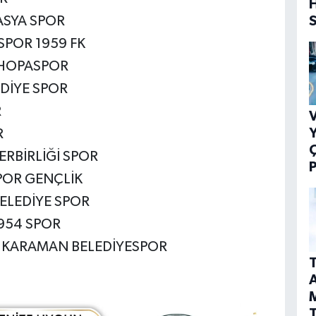
ASYA SPOR
SPOR 1959 FK
 HOPASPOR
EDİYE SPOR
R
V
Y
R
ERBİRLİĞİ SPOR
P
SPOR GENÇLİK
ELEDİYE SPOR
1954 SPOR
 KARAMAN BELEDİYESPOR
T
A
T