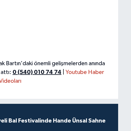
ak Bartın'daki önemli gelişmelerden anında
attı:
0 (540) 010 74 74
|
Youtube Haber
Videoları
eli Bal Festivalinde Hande Ünsal Sahne