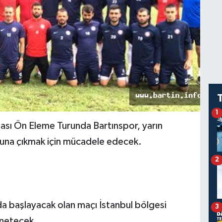
1
sı Ön Eleme Turunda Bartınspor, yarın
runa çıkmak için mücadele edecek.
2
a başlayacak olan maçı İstanbul bölgesi
3
netecek.