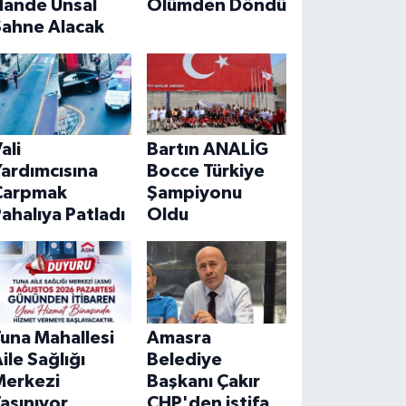
Hande Ünsal
Ölümden Döndü
Sahne Alacak
ali
Bartın ANALİG
ardımcısına
Bocce Türkiye
Çarpmak
Şampiyonu
ahalıya Patladı
Oldu
una Mahallesi
Amasra
ile Sağlığı
Belediye
Merkezi
Başkanı Çakır
aşınıyor
CHP'den istifa