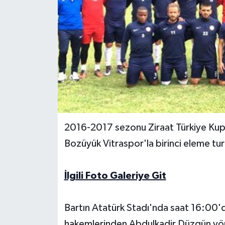
Yerel Yönetimler
DÜNYA
YEREL
2016-2017 sezonu Ziraat Türkiye Kupa
Bozüyük Vitraspor'la birinci eleme tu
İlgili Foto Galeriye Git
Bartın Atatürk Stadı'nda saat 16:00'd
hakemlerinden Abdulkadir Düzgün yö