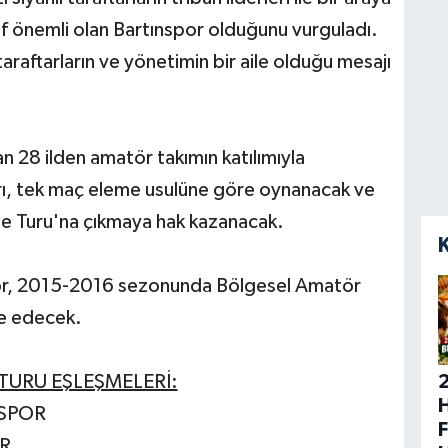
raf önemli olan Bartınspor olduğunu vurguladı.
araftarların ve yönetimin bir aile olduğu mesajı
n 28 ilden amatör takımın katılımıyla
rı, tek maç eleme usulüne göre oynanacak ve
eme Turu'na çıkmaya hak kazanacak.
por, 2015-2016 sezonunda Bölgesel Amatör
le edecek.
 TURU EŞLEŞMELERİ:
H
ESPOR
F
R