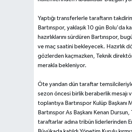
Yaptığı transferlerle taraftarın takdi
Bartınspor, yaklaşık 10 gün Bolu'da k
hazırlıklarını sürdüren Bartınspor, bu
ve maç saatini bekleyecek. Hazırlık d
gözlerden kaçmazken, Teknik direktö
merakla bekleniyor.
Öte yandan dün taraftar temsilcileriyle
sezon öncesi birlik beraberlik mesajı 
toplantıya Bartınspor Kulüp Başkanı M
Bartınspor As Başkanı Kenan Dursun, T
taraftarlar adına tribün liderlerinden
Büyükada katıldı.Yönetim Kurulu kırmızı s