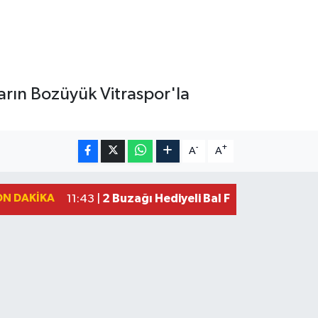
rın Bozüyük Vitraspor'la
-
+
A
A
ON DAKIKA
2 Buzağı Hediyeli Bal Festivalinde Ha
11:43 |