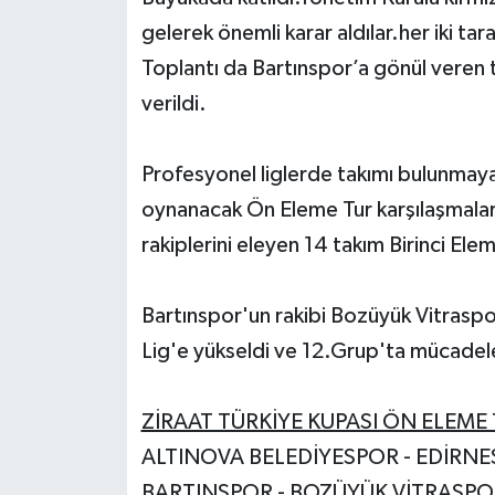
gelerek önemli karar aldılar.her iki ta
Toplantı da Bartınspor’a gönül veren t
verildi.
Profesyonel liglerde takımı bulunmaya
oynanacak Ön Eleme Tur karşılaşmala
rakiplerini eleyen 14 takım Birinci El
Bartınspor'un rakibi Bozüyük Vitras
Lig'e yükseldi ve 12.Grup'ta mücade
ZİRAAT TÜRKİYE KUPASI ÖN ELEME
ALTINOVA BELEDİYESPOR - EDİRN
BARTINSPOR - BOZÜYÜK VİTRASPO