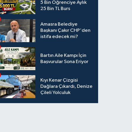
5 Bin Öğrenciye Aylık
25 Bin TL Burs
Amasra Belediye
Başkanı Çakır CHP'den
istifa edecek mi?
Bartın Aile Kampı İçin
Başvurular Sona Eriyor
Kıyı Kenar Çizgisi
Dağlara Çıkardı, Denize
Çileli Yolculuk