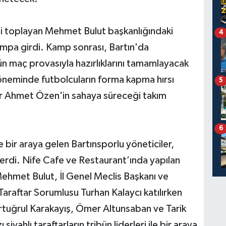
rini toplayan Mehmet Bulut başkanlığındaki
4
ampa girdi. Kamp sonrası, Bartın'da
gün maç provasıyla hazırlıklarını tamamlayacak
öneminde futbolcuların forma kapma hırsı
5
r Ahmet Özen'in sahaya süreceği takım
6
 bir araya gelen Bartınsporlu yöneticiler,
verdi. Nife Cafe ve Restaurant’ında yapılan
ehmet Bulut, İl Genel Meclis Başkanı ve
araftar Sorumlusu Turhan Kalaycı katılırken
 Ertuğrul Karakayış, Ömer Altunsaban ve Tarik
iyahlı taraftarların tribün liderleri ile bir araya