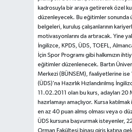
kadrosuyla bir araya getirerek özel k
düzenleyecek. Bu eğitimler sonunda üni
belgeleri, kuruluş çalışanlarının kariye
motivasyonlarını da artıracak. Yine y
İngilizce, KPDS, ÜDS, TOEFL, Almanca,
İçin Spor Programı gibi halkımızın ihti
eğitimler düzenlenecek. Bartın Üniver
Merkezi (BÜNSEM), faaliyetlerine ise "
(ÜDS)'na Hazırlık Hızlandırılmış İngiliz
11.02.2011 olan bu kurs, adayları 20 M
hazırlamayı amaçlıyor. Kursa katılma
en az 40 puan almış olması veya o düz
ÜDS kursuna başvurmak isteyenler, 22
Orman Fakültesi binası giriş katına g