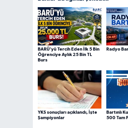
BARÜ’yü Tercih Eden İlk 5 Bin
Radyo Bar
Öğrenciye Aylık 25 Bin TL
Burs
YKS sonuçları açıklandı, İşte
Bartınlı 
Şampiyonlar
500 Tam P