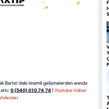
F
V
Y
P
ak Bartın'daki önemli gelişmelerden anında
attı:
0 (540) 010 74 74
|
Youtube Haber
Videoları
T
A