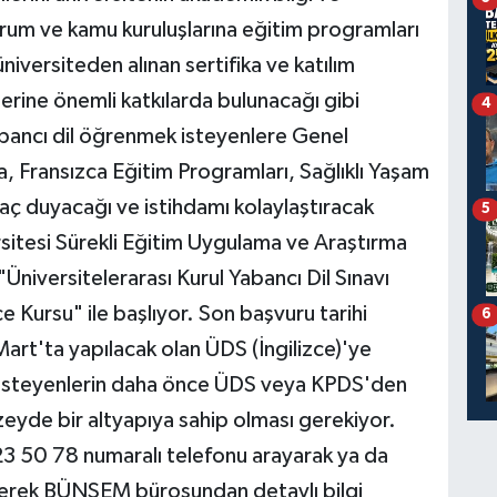
urum ve kamu kuruluşlarına eğitim programları
versiteden alınan sertifika ve katılım
rlerine önemli katkılarda bulunacağı gibi
4
abancı dil öğrenmek isteyenlere Genel
 Fransızca Eğitim Programları, Sağlıklı Yaşam
yaç duyacağı ve istihdamı kolaylaştıracak
5
sitesi Sürekli Eğitim Uygulama ve Araştırma
Üniversitelerarası Kurul Yabancı Dil Sınavı
ce Kursu" ile başlıyor. Son başvuru tarihi
6
art'ta yapılacak olan ÜDS (İngilizce)'ye
k isteyenlerin daha önce ÜDS veya KPDS'den
eyde bir altyapıya sahip olması gerekiyor.
3 50 78 numaralı telefonu arayarak ya da
elerek BÜNSEM bürosundan detaylı bilgi