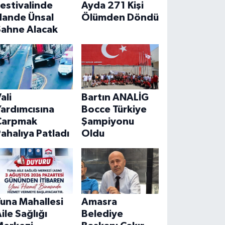
estivalinde
Ayda 271 Kişi
Hande Ünsal
Ölümden Döndü
Sahne Alacak
ali
Bartın ANALİG
ardımcısına
Bocce Türkiye
Çarpmak
Şampiyonu
ahalıya Patladı
Oldu
una Mahallesi
Amasra
ile Sağlığı
Belediye