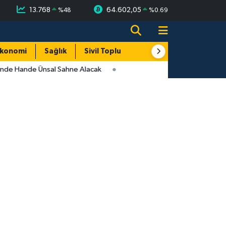
13.768
64.602,05
%
48
%
0.69
konomi
Sağlık
Sivil Toplum
Turizm
Yerel
inde Hande Ünsal Sahne Alacak