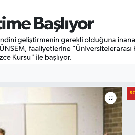
ime Başlıyor
n kendini geliştirmenin gerekli olduğuna inan
NSEM, faaliyetlerine "Üniversitelerarası 
izce Kursu" ile başlıyor.
S