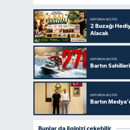
EDITÖRÜN SEÇTIĞI
2 Buzağı Hediy
Alacak
EDITÖRÜN SEÇTIĞI
Bartın Sahille
EDITÖRÜN SEÇTIĞI
Bartın Medya’
Bunlar da ilginizi çekebilir