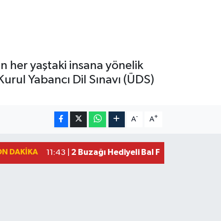
an her yaştaki insana yönelik
Kurul Yabancı Dil Sınavı (ÜDS)
-
+
A
A
ON DAKIKA
2 Buzağı Hediyeli Bal Festivalinde Ha
11:43 |