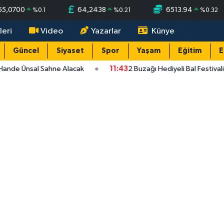
55,0700
64,2438
6513.94
%
0.1
%
0.21
%
0.32
leri
Video
Yazarlar
Künye
Güncel
Siyaset
Spor
Yaşam
Eğitim
E
Hande Ünsal Sahne Alacak
11:43
2 Buzağı Hediyeli Bal Festival