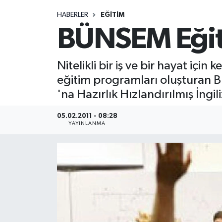
HABERLER
EĞITIM
Medya
BÜNSEM Eğit
Sağlık
Nitelikli bir iş ve bir hayat içi
Sinema
eğitim programları oluşturan BÜ
'na Hazırlık Hızlandırılmış İngil
Sivil Toplum
05.02.2011 - 08:28
Siyaset
YAYINLANMA
Spor
Tarım
Turizm
Yaşam