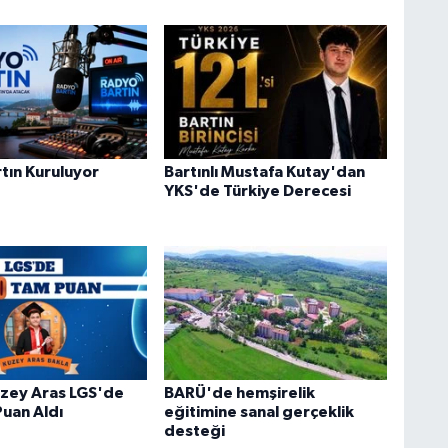
tın Kuruluyor
Bartınlı Mustafa Kutay'dan
YKS'de Türkiye Derecesi
Kuzey Aras LGS'de
BARÜ'de hemşirelik
uan Aldı
eğitimine sanal gerçeklik
desteği