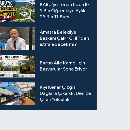
BARÜ’yü Tercih Eden İlk
5 Bin Öğrenciye Aylık
25 Bin TL Burs
Amasra Belediye
Başkanı Çakır CHP'den
istifa edecek mi?
Bartın Aile Kampı İçin
Başvurular Sona Eriyor
Kıyı Kenar Çizgisi
Dağlara Çıkardı, Denize
Çileli Yolculuk