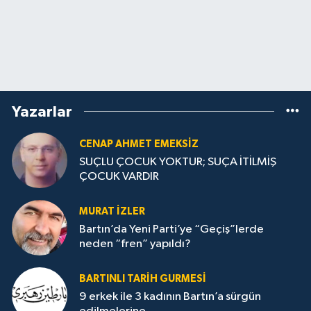
Yazarlar
CENAP AHMET EMEKSİZ
SUÇLU ÇOCUK YOKTUR; SUÇA İTİLMİŞ
ÇOCUK VARDIR
MURAT İZLER
Bartın’da Yeni Parti’ye “Geçiş”lerde
neden “fren” yapıldı?
BARTINLI TARIH GURMESI
9 erkek ile 3 kadının Bartın’a sürgün