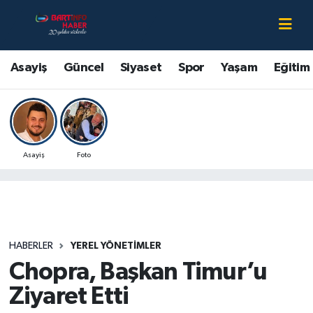
Asayiş
Bartın Nöbetçi Eczaneler
Asayiş
Güncel
Siyaset
Spor
Yaşam
Eğitim
Bartın Hakkında
Bartın Hava Durumu
Çevre
Bartin Namaz Vakitleri
Asayiş
Foto
Eğitim
Bartın Trafik Yoğunluk Haritası
Ekonomi
Süper Lig Puan Durumu ve Fikstür
Güncel
Tüm Manşetler
HABERLER
YEREL YÖNETIMLER
Chopra, Başkan Timur’u
Kültür-Sanat
Son Dakika Haberleri
Ziyaret Etti
Magazin
Haber Arşivi