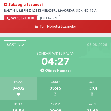
Sakaoglu Eczanesi
BARTIN ILI MERKEZ ILÇE KEMERKÖPRÜ MAH.YUKARI SOK. NO:49-A
0 (378) 228 38 38
Yol Tarifi Al
Tüm Nöbetçi Eczaneler
BARTIN
08.08.2026
SONRAKI VAKTE KALAN
04:26
Güneş Namazı
İMSAK
GÜNEŞ
ÖĞLE
04:02
05:45
13:01
İKINDI
AKŞAM
YATSI
16:54
20:08
21:43