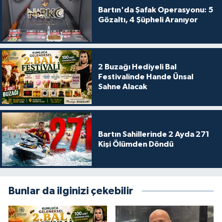
Bartın'da Şafak Operasyonu: 5
Gözaltı, 4 Şüpheli Aranıyor
2 Buzağı Hediyeli Bal
Festivalinde Hande Ünsal
Sahne Alacak
Bartın Sahillerinde 2 Ayda 271
Kişi Ölümden Döndü
Bunlar da ilginizi çekebilir