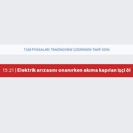
TÜM PIYASALARI TRADINGVIEW ÜZERINDEN TAKIP EDIN
Elektrik arızasını onanırken akıma kapılan işçi öl
15:21 |