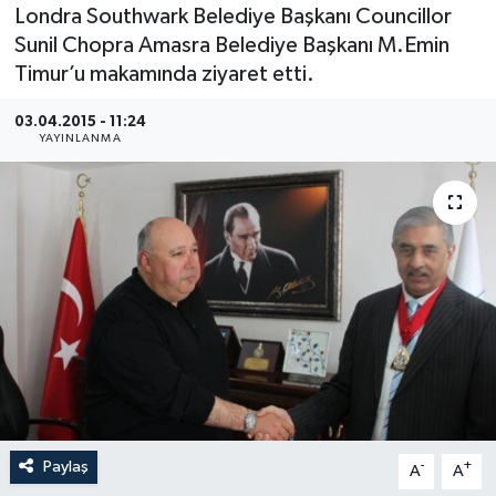
Londra Southwark Belediye Başkanı Councillor
Medya
Sunil Chopra Amasra Belediye Başkanı M.Emin
Timur’u makamında ziyaret etti.
Sağlık
03.04.2015 - 11:24
YAYINLANMA
Sinema
Sivil Toplum
Siyaset
Spor
Tarım
Turizm
Paylaş
-
+
A
A
Yaşam