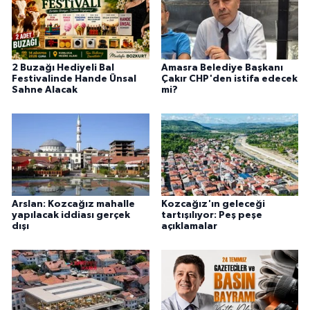
2 Buzağı Hediyeli Bal
Amasra Belediye Başkanı
Festivalinde Hande Ünsal
Çakır CHP'den istifa edecek
Sahne Alacak
mi?
Arslan: Kozcağız mahalle
Kozcağız'ın geleceği
yapılacak iddiası gerçek
tartışılıyor: Peş peşe
dışı
açıklamalar