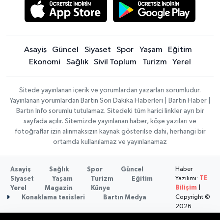
Asayiş
Güncel
Siyaset
Spor
Yaşam
Eğitim
Ekonomi
Sağlık
Sivil Toplum
Turizm
Yerel
Sitede yayınlanan içerik ve yorumlardan yazarları sorumludur.
Yayınlanan yorumlardan Bartın Son Dakika Haberleri | Bartın Haber |
Bartın İnfo sorumlu tutulamaz. Sitedeki tüm harici linkler ayrı bir
sayfada açılır. Sitemizde yayınlanan haber, köşe yazıları ve
fotoğraflar izin alınmaksızın kaynak gösterilse dahi, herhangi bir
ortamda kullanılamaz ve yayınlanamaz
Haber
Asayiş
Sağlık
Spor
Güncel
Yazılımı:
TE
Siyaset
Yaşam
Turizm
Eğitim
Bilişim
|
Yerel
Magazin
Künye
Copyright ©
Konaklama tesisleri
Bartın Medya
2026