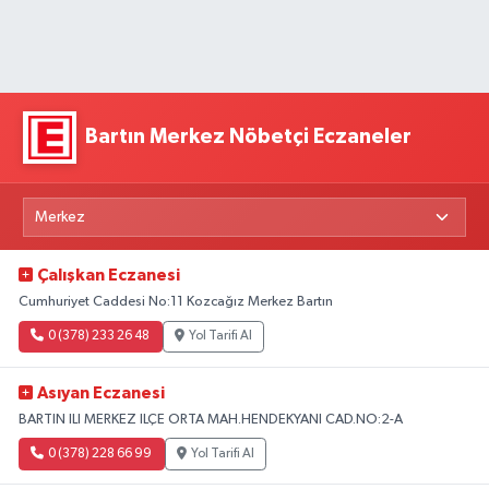
Bartın Merkez Nöbetçi Eczaneler
Çalışkan Eczanesi
Cumhuriyet Caddesi No:11 Kozcağız Merkez Bartın
0 (378) 233 26 48
Yol Tarifi Al
Asıyan Eczanesi
BARTIN ILI MERKEZ ILÇE ORTA MAH.HENDEKYANI CAD.NO:2-A
0 (378) 228 66 99
Yol Tarifi Al