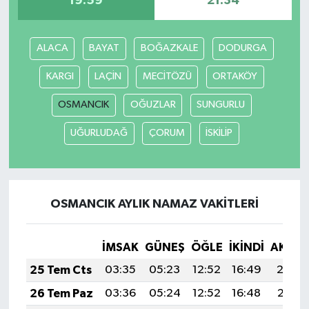
19:59
21:34
Yerel Yönetimler
ALACA
BAYAT
BOĞAZKALE
DODURGA
DÜNYA
KARGI
LAÇİN
MECİTÖZÜ
ORTAKÖY
YEREL
OSMANCIK
OĞUZLAR
SUNGURLU
UĞURLUDAĞ
ÇORUM
İSKİLİP
OSMANCIK AYLIK NAMAZ VAKITLERI
İMSAK
GÜNEŞ
ÖĞLE
İKINDI
AKŞA
25 Tem Cts
03:35
05:23
12:52
16:49
20:12
26 Tem Paz
03:36
05:24
12:52
16:48
20:11