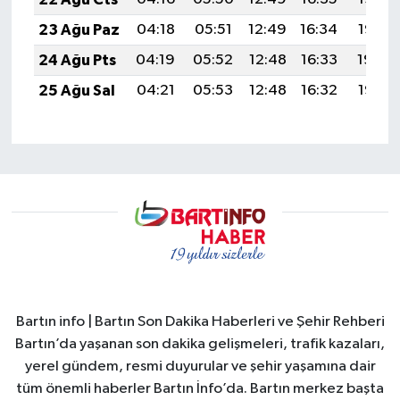
23 Ağu Paz
04:18
05:51
12:49
16:34
19:36
24 Ağu Pts
04:19
05:52
12:48
16:33
19:34
25 Ağu Sal
04:21
05:53
12:48
16:32
19:33
Bartın info | Bartın Son Dakika Haberleri ve Şehir Rehberi
Bartın’da yaşanan son dakika gelişmeleri, trafik kazaları,
yerel gündem, resmi duyurular ve şehir yaşamına dair
tüm önemli haberler Bartın İnfo’da. Bartın merkez başta