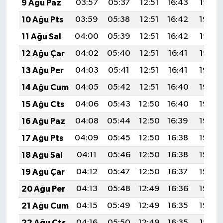
9 Ağu Paz
03:57
05:37
12:51
16:43
19:55
10 Ağu Pts
03:59
05:38
12:51
16:42
19:54
11 Ağu Sal
04:00
05:39
12:51
16:42
19:53
12 Ağu Çar
04:02
05:40
12:51
16:41
19:52
13 Ağu Per
04:03
05:41
12:51
16:41
19:50
14 Ağu Cum
04:05
05:42
12:51
16:40
19:49
15 Ağu Cts
04:06
05:43
12:50
16:40
19:48
16 Ağu Paz
04:08
05:44
12:50
16:39
19:46
17 Ağu Pts
04:09
05:45
12:50
16:38
19:45
18 Ağu Sal
04:11
05:46
12:50
16:38
19:43
19 Ağu Çar
04:12
05:47
12:50
16:37
19:42
20 Ağu Per
04:13
05:48
12:49
16:36
19:40
21 Ağu Cum
04:15
05:49
12:49
16:35
19:39
22 Ağu Cts
04:16
05:50
12:49
16:35
19:37