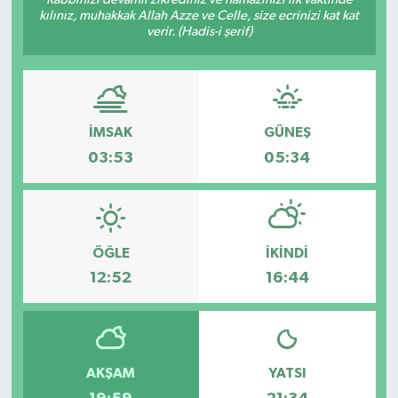
kılınız, muhakkak Allah Azze ve Celle, size ecrinizi kat kat
Medya
verir. (Hadis-i şerif)
Sağlık
Sinema
İMSAK
GÜNEŞ
03:53
05:34
Sivil Toplum
Siyaset
ÖĞLE
İKINDI
Spor
12:52
16:44
Tarım
Turizm
AKŞAM
YATSI
Yaşam