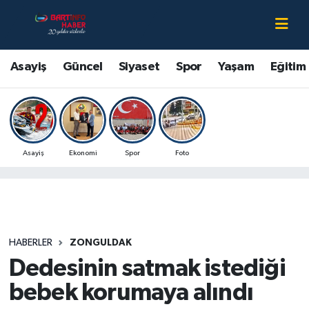
Asayiş
Bartın Nöbetçi Eczaneler
Asayiş
Güncel
Siyaset
Spor
Yaşam
Eğitim
Bartın Hakkında
Bartın Hava Durumu
Çevre
Bartin Namaz Vakitleri
Asayiş
Ekonomi
Spor
Foto
Eğitim
Bartın Trafik Yoğunluk Haritası
Ekonomi
Süper Lig Puan Durumu ve Fikstür
Güncel
Tüm Manşetler
HABERLER
ZONGULDAK
Dedesinin satmak istediği
Kültür-Sanat
Son Dakika Haberleri
bebek korumaya alındı
Magazin
Haber Arşivi