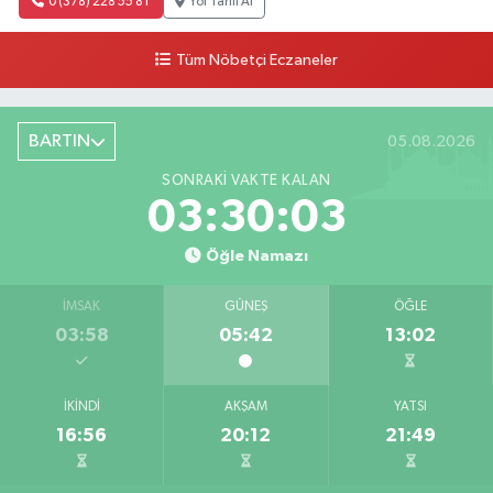
0 (378) 228 55 81
Yol Tarifi Al
Tüm Nöbetçi Eczaneler
BARTIN
05.08.2026
SONRAKI VAKTE KALAN
03:30:02
Öğle Namazı
İMSAK
GÜNEŞ
ÖĞLE
03:58
05:42
13:02
İKINDI
AKŞAM
YATSI
16:56
20:12
21:49