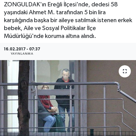
ZONGULDAK'ın Ereğli İlçesi'nde, dedesi 58
Medya
yaşındaki Ahmet M. tarafından 5 bin lira
karşılığında başka bir aileye satılmak istenen erkek
Sağlık
bebek, Aile ve Sosyal Politikalar İlçe
Müdürlüğü'nde koruma altına alındı.
Sinema
16.02.2017 - 07:37
YAYINLANMA
Sivil Toplum
Siyaset
Spor
Tarım
Turizm
Yaşam