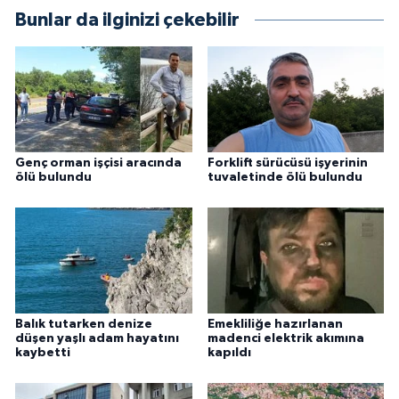
Bunlar da ilginizi çekebilir
Genç orman işçisi aracında
Forklift sürücüsü işyerinin
ölü bulundu
tuvaletinde ölü bulundu
Balık tutarken denize
Emekliliğe hazırlanan
düşen yaşlı adam hayatını
madenci elektrik akımına
kaybetti
kapıldı