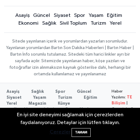
Asayiş
Güncel
Siyaset
Spor
Yaşam
Eğitim
Ekonomi
Sağlık
Sivil Toplum
Turizm
Yerel
Sitede yayınlanan içerik ve yorumlardan yazarları sorumludur.
Yayınlanan yorumlardan Bartın Son Dakika Haberleri | Bartın Haber |
Bartın İnfo sorumlu tutulamaz. Sitedeki tüm harici linkler ayrı bir
sayfada açılır. Sitemizde yayınlanan haber, köşe yazıları ve
fotoğraflar izin alınmaksızın kaynak gösterilse dahi, herhangi bir
ortamda kullanılamaz ve yayınlanamaz
Haber
Asayiş
Sağlık
Spor
Güncel
Yazılımı:
TE
Siyaset
Yaşam
Turizm
Eğitim
Bilişim
|
Yerel
Magazin
Künye
Copyright ©
Konaklama tesisleri
Bartın Medya
En iyi site deneyimi sağlamak için çerezlerden
2026
Bartın Sahillerinde 2 Ayda 271 Kişi
10:43
faydalanıyoruz. Detaylar için lütfen tıklayın.
Ölümden Döndü
Çerezler
TAMAM