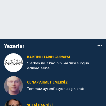
Yazarlar
BARTINLI TARIH GURMESI
9 erkek ile 3 kadının Bartın’a sürgün
edilmelerine...
CENAP AHMET EMEKSİZ
Temmuz ayı enflasyonu açıklandı
SEZAI HANGİŞİ