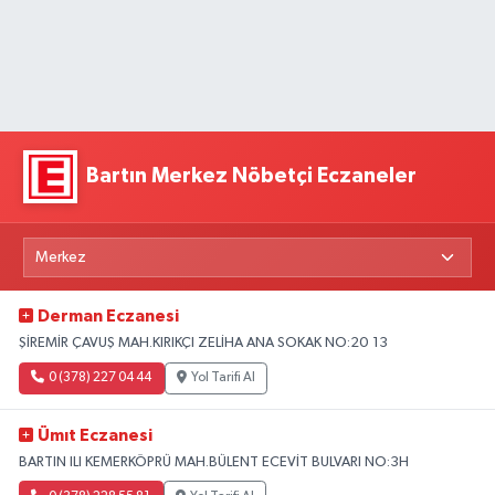
Bartın Merkez Nöbetçi Eczaneler
Derman Eczanesi
ŞİREMİR ÇAVUŞ MAH.KIRIKÇI ZELİHA ANA SOKAK NO:20 13
0 (378) 227 04 44
Yol Tarifi Al
Ümıt Eczanesi
BARTIN ILI KEMERKÖPRÜ MAH.BÜLENT ECEVİT BULVARI NO:3H