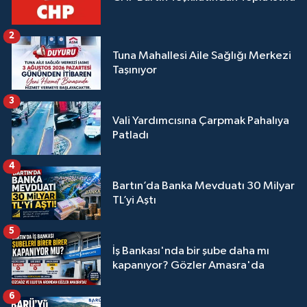
2
Tuna Mahallesi Aile Sağlığı Merkezi
Taşınıyor
3
Vali Yardımcısına Çarpmak Pahalıya
Patladı
4
Bartın’da Banka Mevduatı 30 Milyar
TL’yi Aştı
5
İş Bankası'nda bir şube daha mı
kapanıyor? Gözler Amasra'da
6