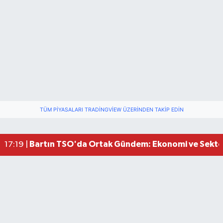
Bartın Medya’dan Bartın TSO’ya Ziyaret
17:11 |
TÜM PIYASALARI TRADINGVIEW ÜZERINDEN TAKIP EDIN
Vali Yardımcısına Çarpmak Pahalıya Patladı
15:17 |
Bartın Sahillerinde 2 Ayda 271 Kişi Ölümden Dö
10:43 |
Bartın TSO'da Ortak Gündem: Ekonomi ve Sektö
17:19 |