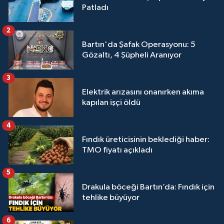
Patladı
2
Bartın'da Şafak Operasyonu: 5
Gözaltı, 4 Şüpheli Aranıyor
3
Elektrik arızasını onanırken akıma
kapılan işçi öldü
4
Fındık üreticisinin beklediği haber:
TMO fiyatı açıkladı
5
Drakula böceği Bartın’da: Fındık için
tehlike büyüyor
6