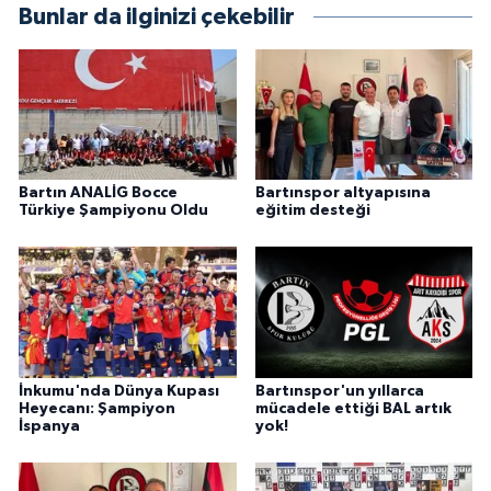
Bunlar da ilginizi çekebilir
Bartın ANALİG Bocce
Bartınspor altyapısına
Türkiye Şampiyonu Oldu
eğitim desteği
İnkumu'nda Dünya Kupası
Bartınspor'un yıllarca
Heyecanı: Şampiyon
mücadele ettiği BAL artık
İspanya
yok!