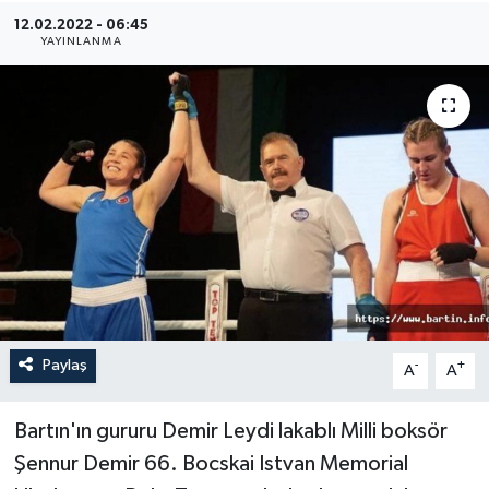
12.02.2022 - 06:45
Medya
YAYINLANMA
Sağlık
Sinema
Sivil Toplum
Siyaset
Spor
Paylaş
-
+
A
A
Tarım
Turizm
Bartın'ın gururu Demir Leydi lakablı Milli boksör
Şennur Demir 66. Bocskai Istvan Memorial
Yaşam