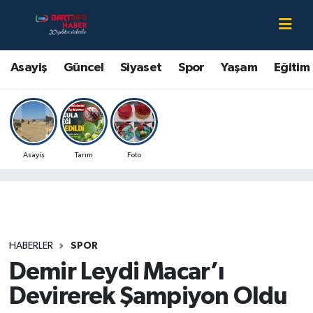
Asayiş
Bartın Nöbetçi Eczaneler
Asayiş
Güncel
Siyaset
Spor
Yaşam
Eğitim
Bartın Hakkında
Bartın Hava Durumu
Çevre
Bartin Namaz Vakitleri
Asayiş
Tarım
Foto
Eğitim
Bartın Trafik Yoğunluk Haritası
Ekonomi
Süper Lig Puan Durumu ve Fikstür
Güncel
Tüm Manşetler
HABERLER
SPOR
Demir Leydi Macar’ı
Kültür-Sanat
Son Dakika Haberleri
Devirerek Şampiyon Oldu
Magazin
Haber Arşivi