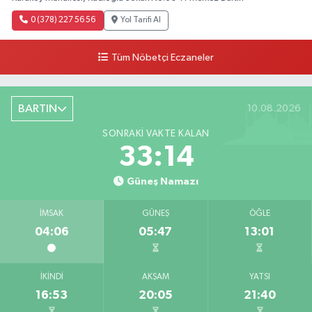
0 (378) 227 56 56
Yol Tarifi Al
Tüm Nöbetçi Eczaneler
BARTIN
10.08.2026
SONRAKI VAKTE KALAN
33:12
Güneş Namazı
İMSAK
GÜNEŞ
ÖĞLE
04:06
05:47
13:01
İKINDI
AKŞAM
YATSI
16:53
20:05
21:40