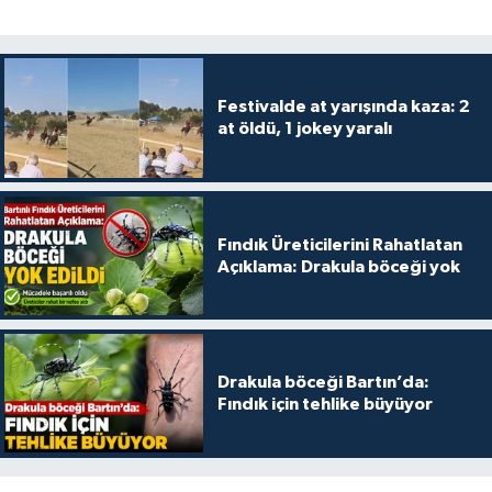
Festivalde at yarışında kaza: 2
at öldü, 1 jokey yaralı
Fındık Üreticilerini Rahatlatan
Açıklama: Drakula böceği yok
Drakula böceği Bartın’da:
Fındık için tehlike büyüyor