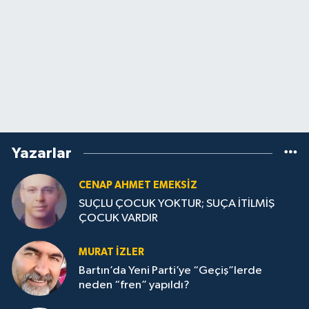
Yazarlar
CENAP AHMET EMEKSİZ
SUÇLU ÇOCUK YOKTUR; SUÇA İTİLMİŞ
ÇOCUK VARDIR
MURAT İZLER
Bartın’da Yeni Parti’ye “Geçiş”lerde
neden “fren” yapıldı?