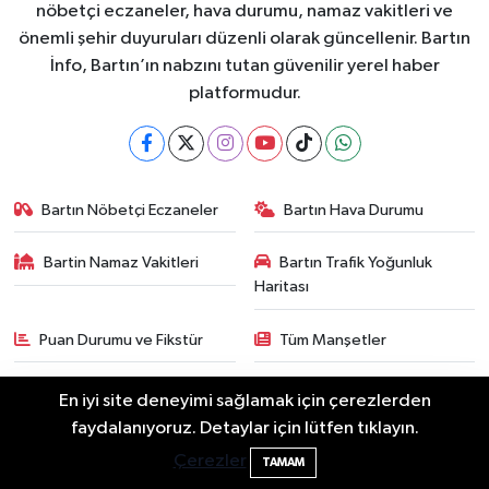
nöbetçi eczaneler, hava durumu, namaz vakitleri ve
önemli şehir duyuruları düzenli olarak güncellenir. Bartın
İnfo, Bartın’ın nabzını tutan güvenilir yerel haber
platformudur.
Bartın Nöbetçi Eczaneler
Bartın Hava Durumu
Bartin Namaz Vakitleri
Bartın Trafik Yoğunluk
Haritası
Puan Durumu ve Fikstür
Tüm Manşetler
Son Dakika Haberleri
Haber Arşivi
En iyi site deneyimi sağlamak için çerezlerden
Festivalde at yarışında kaza: 2 at öldü, 1
22:47
faydalanıyoruz. Detaylar için lütfen tıklayın.
jokey yaralı
Çerezler
TAMAM