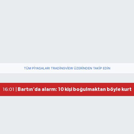
Fındık Üreticilerini Rahatlatan Açıklama: Drakul
21:38 |
Drakula böceği Bartın’da: Fındık için tehlike bü
18:40 |
TÜM PIYASALARI TRADINGVIEW ÜZERINDEN TAKIP EDIN
Valiliğin yasağına rağmen denize giren hakem 
16:30 |
Bartın’da alarm: 10 kişi boğulmaktan böyle kurta
16:01 |
Festivalde at yarışında kaza: 2 at öldü, 1 jokey y
22:47 |