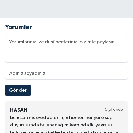
Yorumlar
Gönder
5 yıl önce
HASAN
bu insan müsveddeleri için hemen her yere suç
duyurusunda bulunacağım.karnında iki yavrusu
bulunan karacayı katleden bu münafıkların en ağır