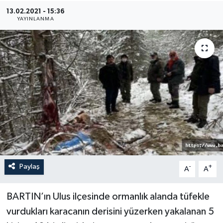
13.02.2021 - 15:36
Medya
YAYINLANMA
Sağlık
Sinema
Sivil Toplum
Siyaset
Spor
Paylaş
-
+
A
A
Tarım
Turizm
BARTIN’ın Ulus ilçesinde ormanlık alanda tüfekle
vurdukları karacanın derisini yüzerken yakalanan 5
Yaşam