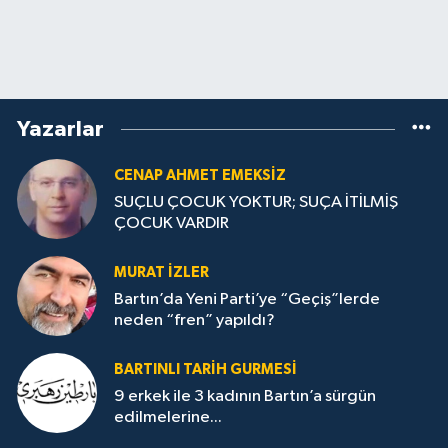
Yazarlar
CENAP AHMET EMEKSİZ
SUÇLU ÇOCUK YOKTUR; SUÇA İTİLMİŞ
ÇOCUK VARDIR
MURAT İZLER
Bartın’da Yeni Parti’ye “Geçiş”lerde
neden “fren” yapıldı?
BARTINLI TARIH GURMESI
9 erkek ile 3 kadının Bartın’a sürgün
edilmelerine...