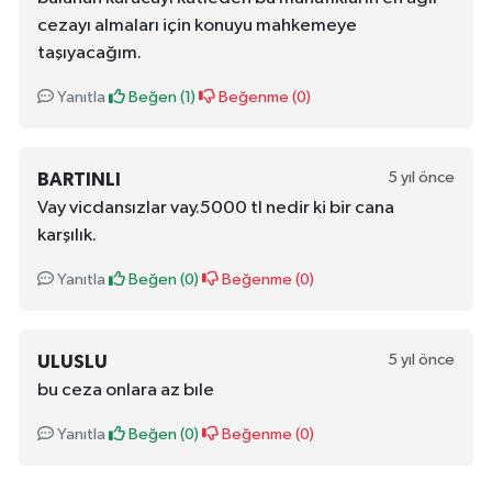
cezayı almaları için konuyu mahkemeye
taşıyacağım.
Yanıtla
Beğen (
1
)
Beğenme (
0
)
5 yıl önce
BARTINLI
Vay vicdansızlar vay.5000 tl nedir ki bir cana
karşılık.
Yanıtla
Beğen (
0
)
Beğenme (
0
)
5 yıl önce
ULUSLU
bu ceza onlara az bıle
Yanıtla
Beğen (
0
)
Beğenme (
0
)