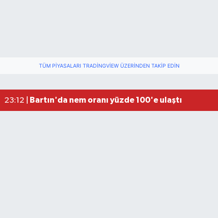
TÜM PIYASALARI TRADINGVIEW ÜZERINDEN TAKIP EDIN
Elektrik arızasını onanırken akıma kapılan işçi öl
15:21 |
Bartın'da nem oranı yüzde 100'e ulaştı
23:12 |
Fındık üreticisinin beklediği haber: TMO fiyatı aç
22:22 |