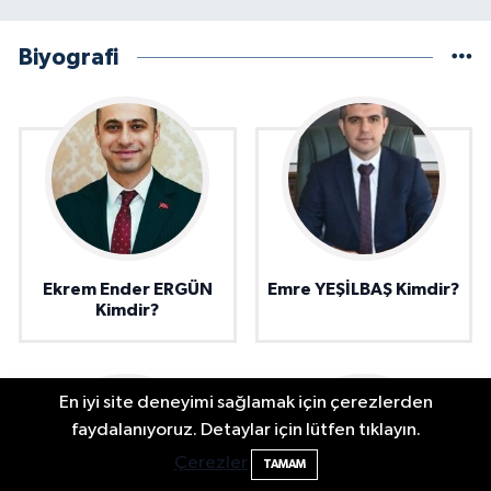
Biyografi
Ekrem Ender ERGÜN
Emre YEŞİLBAŞ Kimdir?
Kimdir?
En iyi site deneyimi sağlamak için çerezlerden
faydalanıyoruz. Detaylar için lütfen tıklayın.
Bartın'da nem oranı yüzde 100'e ulaştı
23:12
Çerezler
TAMAM