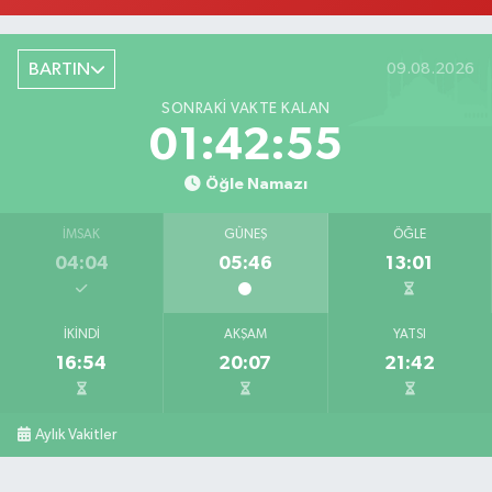
BARTIN
09.08.2026
SONRAKI VAKTE KALAN
01:42:54
Öğle Namazı
İMSAK
GÜNEŞ
ÖĞLE
04:04
05:46
13:01
İKINDI
AKŞAM
YATSI
16:54
20:07
21:42
Aylık Vakitler