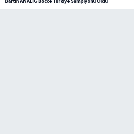
Bartın ANALİG Bocce Türkiye Şampiyonu Oldu