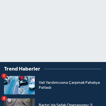
Trend Haberler
1
Vali Yardımcısına Çarpmak Pahalıya
Patladı
2
Bartın'da Şafak Operasyonu: 5