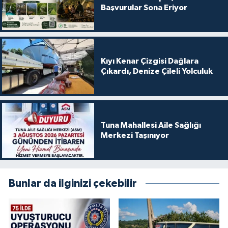
Başvurular Sona Eriyor
Kıyı Kenar Çizgisi Dağlara
Çıkardı, Denize Çileli Yolculuk
Tuna Mahallesi Aile Sağlığı
Merkezi Taşınıyor
Bunlar da ilginizi çekebilir