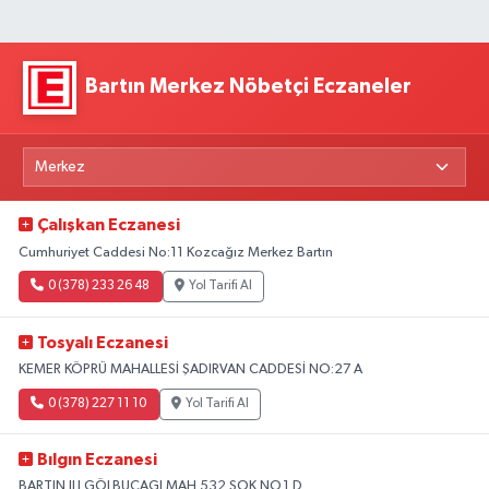
Bartın Merkez Nöbetçi Eczaneler
Çalışkan Eczanesi
Cumhuriyet Caddesi No:11 Kozcağız Merkez Bartın
0 (378) 233 26 48
Yol Tarifi Al
Tosyalı Eczanesi
KEMER KÖPRÜ MAHALLESİ ŞADIRVAN CADDESİ NO:27 A
0 (378) 227 11 10
Yol Tarifi Al
Bılgın Eczanesi
BARTIN ILI GÖLBUCAGI MAH.532.SOK NO.1 D