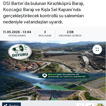
DSİ Bartın’da bulunan Kirazlıköprü Barajı,
Medya
Kozcağız Barajı ve Kışla Sel Kapanı’nda
gerçekleştirilecek kontrollü su salınımları
Sağlık
nedeniyle vatandaşları uyardı.
Sinema
11.05.2026 - 13:04
3
2 DK
YAYINLANMA
PAYLAŞIM
OKUNMA SÜRESI
Sivil Toplum
Siyaset
Spor
Tarım
Turizm
Yaşam
Paylaş
-
+