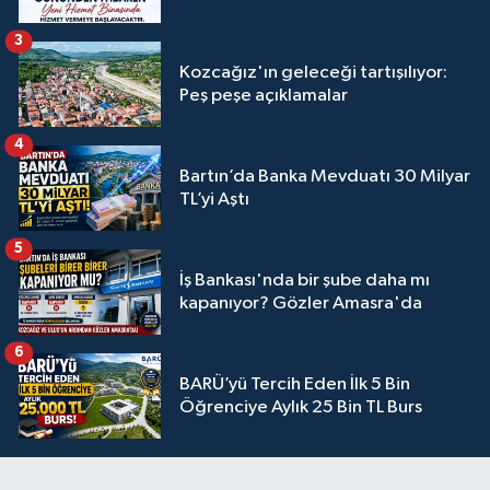
3
Kozcağız'ın geleceği tartışılıyor:
Peş peşe açıklamalar
4
Bartın’da Banka Mevduatı 30 Milyar
TL’yi Aştı
5
İş Bankası'nda bir şube daha mı
kapanıyor? Gözler Amasra'da
6
BARÜ’yü Tercih Eden İlk 5 Bin
Öğrenciye Aylık 25 Bin TL Burs