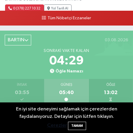
0 (378) 227 10 32
Yol Tarifi Al
Tüm Nöbetçi Eczaneler
BARTIN
03.08.2026
SONRAKI VAKTE KALAN
04:28
Öğle Namazı
İMSAK
GÜNEŞ
ÖĞLE
03:55
05:40
13:02
En iyi site deneyimi sağlamak için çerezlerden
İKINDI
AKŞAM
YATSI
Bartın Aile Kampı İçin Başvurular Sona
10:24
faydalanıyoruz. Detaylar için lütfen tıklayın.
16:57
20:14
21:52
Eriyor
Çerezler
TAMAM