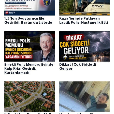
1,5 Ton Uyuşturucu Ele
Kaza Yerinde Patlayan
Geçirildi: Bartın da Listede
Lastik Polisi Hastanelik Etti
Emekli Polis Memuru Evinde
Dikkat ! Çok Şiddetli
Kalp Krizi Geçirdi,
Geliyor
Kurtarılamadı