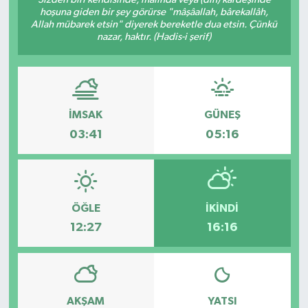
hoşuna giden bir şey görürse "mâşâallah, bârekallâh,
Medya
Allah mübarek etsin" diyerek bereketle dua etsin. Çünkü
nazar, haktır. (Hadis-i şerif)
Sağlık
Sinema
İMSAK
GÜNEŞ
Sivil Toplum
03:41
05:16
Siyaset
Spor
ÖĞLE
İKINDI
12:27
16:16
Tarım
Turizm
AKŞAM
YATSI
Yaşam