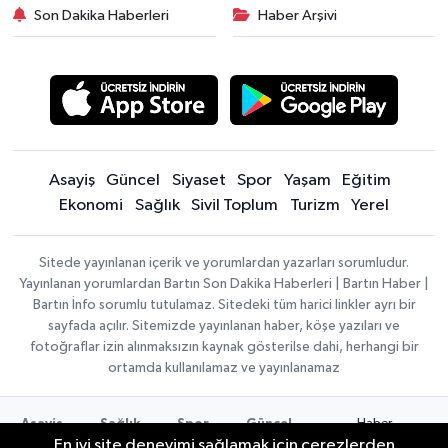
Son Dakika Haberleri
Haber Arşivi
Asayiş
Güncel
Siyaset
Spor
Yaşam
Eğitim
Ekonomi
Sağlık
Sivil Toplum
Turizm
Yerel
Sitede yayınlanan içerik ve yorumlardan yazarları sorumludur.
Yayınlanan yorumlardan Bartın Son Dakika Haberleri | Bartın Haber |
Bartın İnfo sorumlu tutulamaz. Sitedeki tüm harici linkler ayrı bir
sayfada açılır. Sitemizde yayınlanan haber, köşe yazıları ve
fotoğraflar izin alınmaksızın kaynak gösterilse dahi, herhangi bir
ortamda kullanılamaz ve yayınlanamaz
Haber
Asayiş
Sağlık
Spor
Güncel
Yazılımı:
TE
En iyi site deneyimi sağlamak için çerezlerden
Siyaset
Yaşam
Turizm
Eğitim