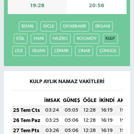
19:28
20:56
Yerel Yönetimler
BİSMİL
DİCLE
DİYARBAKIR
ERGANİ
DÜNYA
EĞİL
HANİ
HAZRO
KOCAKÖY
KULP
YEREL
LİCE
SİLVAN
ÇERMİK
ÇINAR
ÇÜNGÜŞ
KULP AYLIK NAMAZ VAKITLERI
İMSAK
GÜNEŞ
ÖĞLE
İKINDI
AKŞA
25 Tem Cts
03:24
05:05
12:28
16:19
19:40
26 Tem Paz
03:25
05:06
12:28
16:19
19:40
27 Tem Pts
03:26
05:06
12:28
16:19
19:39