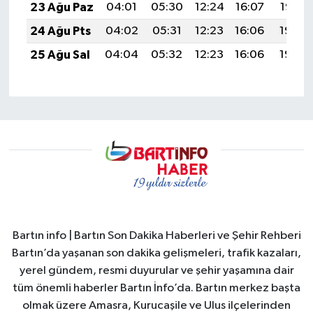
23 Ağu Paz
04:01
05:30
12:24
16:07
19:07
24 Ağu Pts
04:02
05:31
12:23
16:06
19:06
25 Ağu Sal
04:04
05:32
12:23
16:06
19:05
Bartın info | Bartın Son Dakika Haberleri ve Şehir Rehberi
Bartın’da yaşanan son dakika gelişmeleri, trafik kazaları,
yerel gündem, resmi duyurular ve şehir yaşamına dair
tüm önemli haberler Bartın İnfo’da. Bartın merkez başta
olmak üzere Amasra, Kurucaşile ve Ulus ilçelerinden