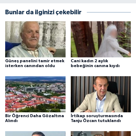
Bunlar da ilginizi çekebilir
Güneş panelini tamir etmek
Cani kadın 2 aylık
isterken canından oldu
bebeğinin canına kıydı
Bir Öğrenci Daha Gözaltına
İrtikap soruşturmasında
Alındı
Tanju Özcan tutuklandı