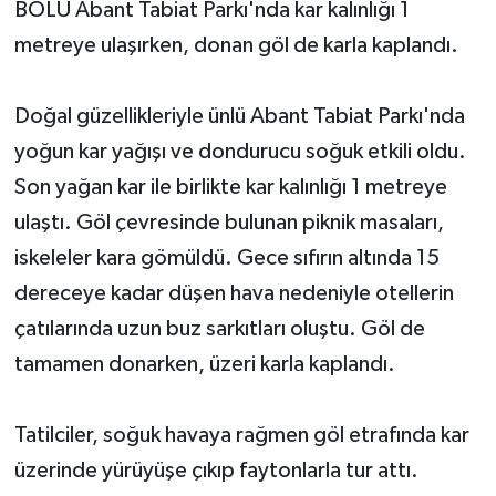
BOLU Abant Tabiat Parkı'nda kar kalınlığı 1
metreye ulaşırken, donan göl de karla kaplandı.
Yerel Yönetimler
DÜNYA
Doğal güzellikleriyle ünlü Abant Tabiat Parkı'nda
yoğun kar yağışı ve dondurucu soğuk etkili oldu.
YEREL
Son yağan kar ile birlikte kar kalınlığı 1 metreye
ulaştı. Göl çevresinde bulunan piknik masaları,
iskeleler kara gömüldü. Gece sıfırın altında 15
dereceye kadar düşen hava nedeniyle otellerin
çatılarında uzun buz sarkıtları oluştu. Göl de
tamamen donarken, üzeri karla kaplandı.
Tatilciler, soğuk havaya rağmen göl etrafında kar
üzerinde yürüyüşe çıkıp faytonlarla tur attı.