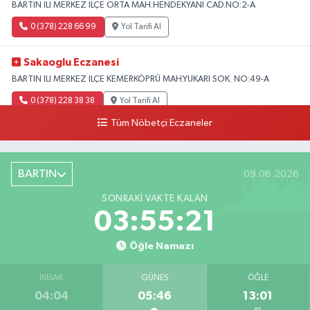
BARTIN ILI MERKEZ ILÇE ORTA MAH.HENDEKYANI CAD.NO:2-A
0 (378) 228 66 99
Yol Tarifi Al
Sakaoglu Eczanesi
BARTIN ILI MERKEZ ILÇE KEMERKÖPRÜ MAH.YUKARI SOK. NO:49-A
0 (378) 228 38 38
Yol Tarifi Al
Tüm Nöbetçi Eczaneler
BARTIN
09.08.2026
SONRAKI VAKTE KALAN
03:55:20
Öğle Namazı
İMSAK
GÜNEŞ
ÖĞLE
04:04
05:46
13:01