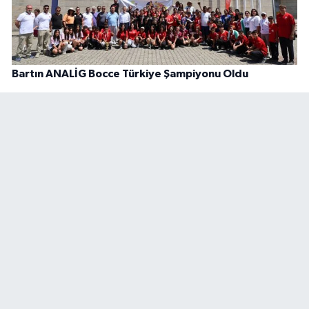
Bartın ANALİG Bocce Türkiye Şampiyonu Oldu