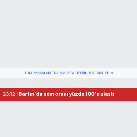
TÜM PIYASALARI TRADINGVIEW ÜZERINDEN TAKIP EDIN
Fındık üreticisinin beklediği haber: TMO fiyatı aç
22:22 |
Elektrik arızasını onanırken akıma kapılan işçi öl
15:21 |
Bartın'da nem oranı yüzde 100'e ulaştı
23:12 |