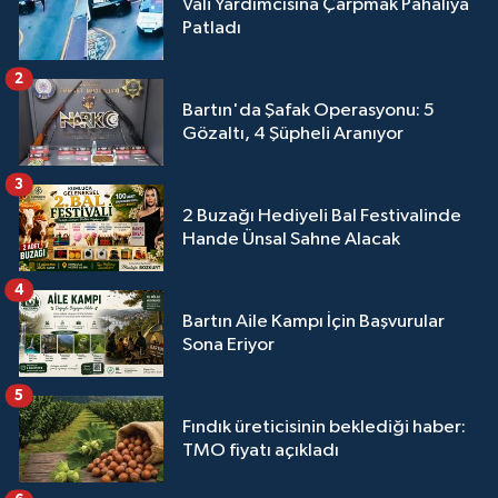
Vali Yardımcısına Çarpmak Pahalıya
Patladı
2
Bartın'da Şafak Operasyonu: 5
Gözaltı, 4 Şüpheli Aranıyor
3
2 Buzağı Hediyeli Bal Festivalinde
Hande Ünsal Sahne Alacak
4
Bartın Aile Kampı İçin Başvurular
Sona Eriyor
5
Fındık üreticisinin beklediği haber:
TMO fiyatı açıkladı