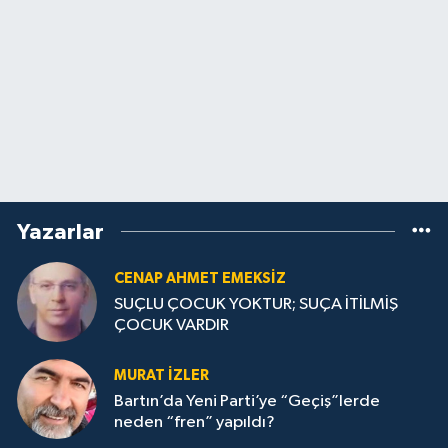
Yazarlar
CENAP AHMET EMEKSİZ
SUÇLU ÇOCUK YOKTUR; SUÇA İTİLMİŞ
ÇOCUK VARDIR
MURAT İZLER
Bartın’da Yeni Parti’ye “Geçiş”lerde
neden “fren” yapıldı?