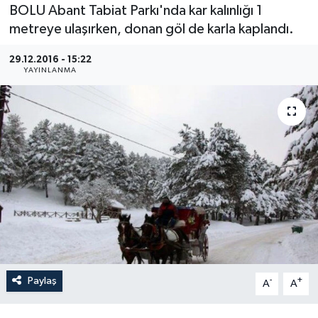
BOLU Abant Tabiat Parkı'nda kar kalınlığı 1
Medya
metreye ulaşırken, donan göl de karla kaplandı.
29.12.2016 - 15:22
Sağlık
YAYINLANMA
Sinema
Sivil Toplum
Siyaset
Spor
Tarım
Turizm
Paylaş
-
+
A
A
Yaşam