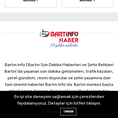
kimdir?
kimdir ?
Bartın info | Bartın Son Dakika Haberleri ve Şehir Rehberi
Bartın’da yaşanan son dakika gelişmeleri, trafik kazaları,
yerel gündem, resmi duyurular ve şehir yaşamına dair
tüm önemli haberler Bartın İnfo’da. Bartın merkez başta
olmak üzere Amasra, Kurucaşile ve Ulus ilçelerinden
En iyi site deneyimi sağlamak için çerezlerden
güncel haberler hızlı ve güvenilir şekilde okuyuculara
Valiliğin yasağına rağmen denize giren
16:30
faydalanıyoruz. Detaylar için lütfen tıklayın.
ulaştırılır. Bartın Valiliği ve Bartın Belediyesi duyuruları,
hakem boğuldu
şehirdeki sosyal yaşam, turizm gelişmeleri, ekonomi ve
Çerezler
TAMAM
spor haberleri anlık olarak yayınlanır. Ayrıca Bartın