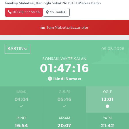
Karaköy Mahallesi, Kadıoğlu Sokak No:60 11 Merkez Bartın
0 (378) 227 56 56
Yol Tarifi Al
Tüm Nöbetçi Eczaneler
BARTIN
09.08.2026
SONRAKI VAKTE KALAN
01:47:15
İkindi Namazı
İMSAK
GÜNEŞ
ÖĞLE
04:04
05:46
13:01
İKINDI
AKŞAM
YATSI
16:54
20:07
21:42