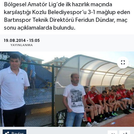
Bölgesel Amatör Lig’de ilk hazırlık maçında
Medya
karşılaştığı Kozlu Belediyespor’u 3-1 mağlup eden
Bartınspor Teknik Direktörü Feridun Dündar, maç
Sağlık
sonu açıklamalarda bulundu.
Sinema
19.08.2014 - 15:05
YAYINLANMA
Sivil Toplum
Siyaset
Spor
Tarım
Turizm
Yaşam
Paylaş
-
+