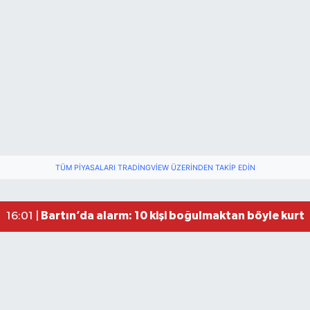
Bartın'da nem oranı yüzde 100'e ulaştı
23:12 |
TÜM PIYASALARI TRADINGVIEW ÜZERINDEN TAKIP EDIN
Fındık üreticisinin beklediği haber: TMO fiyatı aç
22:22 |
Valiliğin yasağına rağmen denize giren hakem 
16:30 |
Bartın’da alarm: 10 kişi boğulmaktan böyle kurta
16:01 |