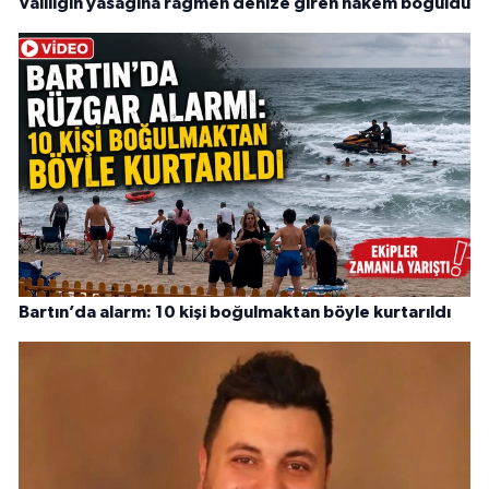
Valiliğin yasağına rağmen denize giren hakem boğuldu
Bartın’da alarm: 10 kişi boğulmaktan böyle kurtarıldı