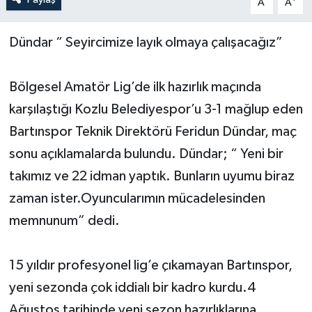
A
A
Yerel Yönetimler
Dündar “ Seyircimize layık olmaya çalışacağız”
DÜNYA
Bölgesel Amatör Lig’de ilk hazırlık maçında
YEREL
karşılaştığı Kozlu Belediyespor’u 3-1 mağlup eden
Bartınspor Teknik Direktörü Feridun Dündar, maç
sonu açıklamalarda bulundu. Dündar; “ Yeni bir
takımız ve 22 idman yaptık. Bunların uyumu biraz
zaman ister.Oyuncularımın mücadelesinden
memnunum” dedi.
15 yıldır profesyonel lig’e çıkamayan Bartınspor,
yeni sezonda çok iddialı bir kadro kurdu.4
Ağustos tarihinde yeni sezon hazırlıklarına