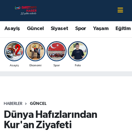
Asayiş
Bartın Nöbetçi Eczaneler
Asayiş
Güncel
Siyaset
Spor
Yaşam
Eğitim
Bartın Hakkında
Bartın Hava Durumu
Çevre
Bartin Namaz Vakitleri
Asayiş
Ekonomi
Spor
Foto
Eğitim
Bartın Trafik Yoğunluk Haritası
Ekonomi
Süper Lig Puan Durumu ve Fikstür
Güncel
Tüm Manşetler
HABERLER
GÜNCEL
Dünya Hafızlarından
Kültür-Sanat
Son Dakika Haberleri
Kur'an Ziyafeti
Magazin
Haber Arşivi