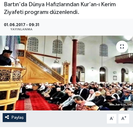
Bartın'da Dünya Hafızlarından Kur’an-ı Kerim
Medya
Ziyafeti programı düzenlendi.
01.06.2017 - 09:31
Sağlık
YAYINLANMA
Sinema
Sivil Toplum
Siyaset
Spor
Tarım
Turizm
Paylaş
-
+
A
A
Yaşam