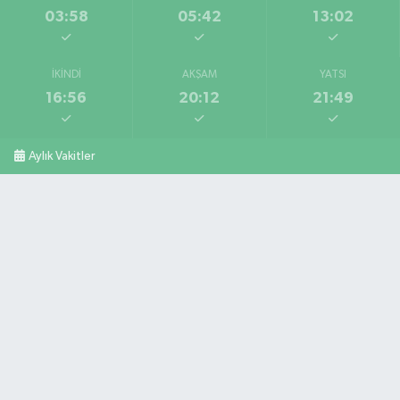
03:58
05:42
13:02
İKINDI
AKŞAM
YATSI
16:56
20:12
21:49
Aylık Vakitler