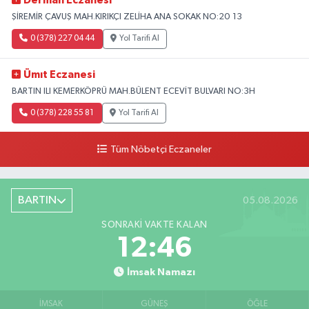
Derman Eczanesi
ŞİREMİR ÇAVUŞ MAH.KIRIKÇI ZELİHA ANA SOKAK NO:20 13
0 (378) 227 04 44
Yol Tarifi Al
Ümıt Eczanesi
BARTIN ILI KEMERKÖPRÜ MAH.BÜLENT ECEVİT BULVARI NO:3H
0 (378) 228 55 81
Yol Tarifi Al
Tüm Nöbetçi Eczaneler
BARTIN
05.08.2026
SONRAKI VAKTE KALAN
12:45
İmsak Namazı
İMSAK
GÜNEŞ
ÖĞLE