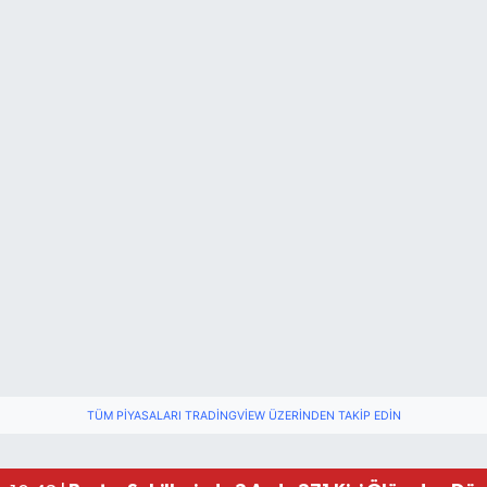
TÜM PIYASALARI TRADINGVIEW ÜZERINDEN TAKIP EDIN