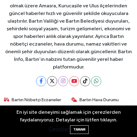
olmak üzere Amasra, Kurucaşile ve Ulus ilçelerinden
güncel haberler hızlı ve güvenilir şekilde okuyuculara
ulaştırılır. Bartın Valiliği ve Bartın Belediyesi duyuruları,
şehirdeki sosyal yaşam, turizm gelişmeleri, ekonomi ve
spor haberleri anlık olarak yayınlanır. Ayrıca Bartın
nöbetçi eczaneler, hava durumu, namaz vakitleri ve
önemli şehir duyuruları düzenli olarak güncellenir. Bartın
İnfo, Bartın’ın nabzını tutan güvenilir yerel haber
platformudur.
Bartın Nöbetçi Eczaneler
Bartın Hava Durumu
En iyi site deneyimi sağlamak için çerezlerden
Bartin Namaz Vakitleri
Bartın Trafik Yoğunluk
Bartın Sahillerinde 2 Ayda 271 Kişi
10:43
faydalanıyoruz. Detaylar için lütfen tıklayın.
Haritası
Ölümden Döndü
Çerezler
TAMAM
Puan Durumu ve Fikstür
Tüm Manşetler