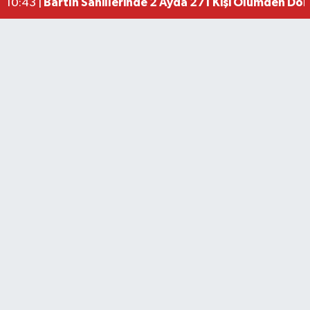
Bartın Sahillerinde 2 Ayda 271 Kişi Ölümden Dö
10:43 |