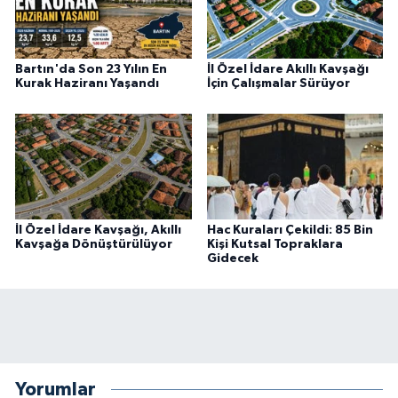
Bartın'da Son 23 Yılın En
İl Özel İdare Akıllı Kavşağı
Kurak Haziranı Yaşandı
İçin Çalışmalar Sürüyor
İl Özel İdare Kavşağı, Akıllı
Hac Kuraları Çekildi: 85 Bin
Kavşağa Dönüştürülüyor
Kişi Kutsal Topraklara
Gidecek
Yorumlar