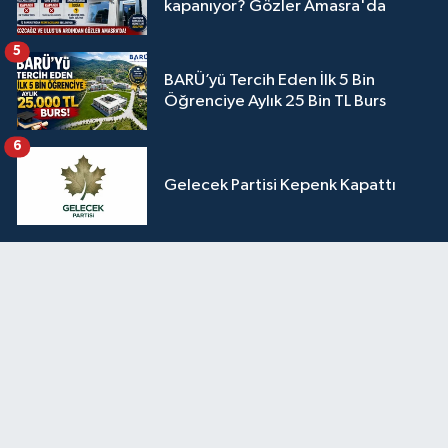
kapanıyor? Gözler Amasra'da
5
BARÜ’yü Tercih Eden İlk 5 Bin
Öğrenciye Aylık 25 Bin TL Burs
6
Gelecek Partisi Kepenk Kapattı