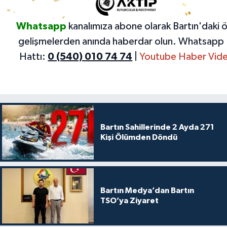
Whatsapp
kanalımıza abone olarak Bartın'daki 
gelişmelerden anında haberdar olun.
Whatsapp 
Hattı:
0 (540) 010 74 74
|
Youtube Haber Vide
Bartın Sahillerinde 2 Ayda 271
Kişi Ölümden Döndü
Bartın Medya’dan Bartın
TSO’ya Ziyaret