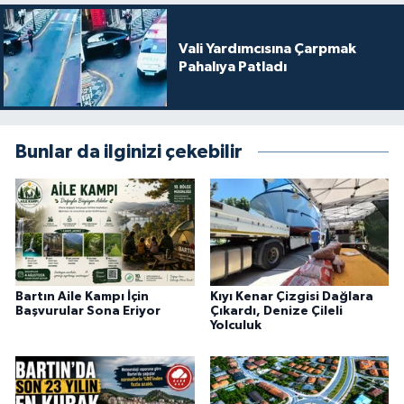
Vali Yardımcısına Çarpmak
Pahalıya Patladı
Bunlar da ilginizi çekebilir
Bartın Aile Kampı İçin
Kıyı Kenar Çizgisi Dağlara
Başvurular Sona Eriyor
Çıkardı, Denize Çileli
Yolculuk