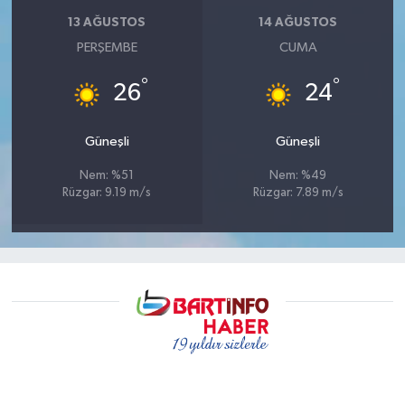
13 AĞUSTOS
14 AĞUSTOS
PERŞEMBE
CUMA
°
°
26
24
Güneşli
Güneşli
Nem: %51
Nem: %49
Rüzgar: 9.19 m/s
Rüzgar: 7.89 m/s