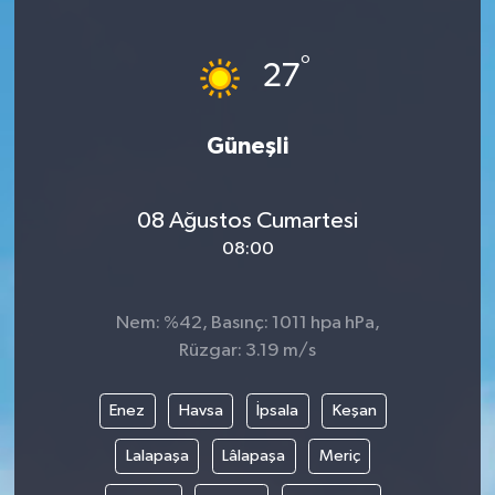
Medya
°
27
Sağlık
Güneşli
Sinema
Sivil Toplum
08 Ağustos Cumartesi
08:00
Siyaset
Spor
Nem: %42, Basınç: 1011 hpa hPa,
Rüzgar: 3.19 m/s
Tarım
Enez
Havsa
İpsala
Keşan
Turizm
Lalapaşa
Lâlapaşa
Meriç
Yaşam