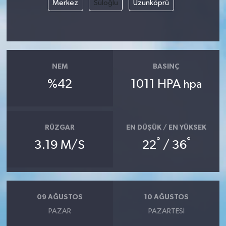
Merkez
Süloğlu
Uzunköprü
Yerel Yönetimler
DÜNYA
NEM
BASINÇ
YEREL
%42
1011 HPA
hpa
RÜZGAR
EN DÜŞÜK / EN YÜKSEK
°
°
3.19 M/S
22
/ 36
09 AĞUSTOS
10 AĞUSTOS
PAZAR
PAZARTESI