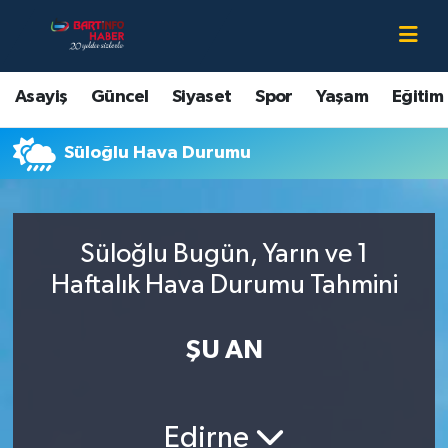
Asayiş
Bartın Nöbetçi Eczaneler
Asayiş
Güncel
Siyaset
Spor
Yaşam
Eğitim
Bartın Hakkında
Bartın Hava Durumu
Süloğlu Hava Durumu
Çevre
Bartin Namaz Vakitleri
Eğitim
Bartın Trafik Yoğunluk Haritası
Süloğlu Bugün, Yarın ve 1
Ekonomi
Süper Lig Puan Durumu ve Fikstür
Haftalık Hava Durumu Tahmini
Güncel
Tüm Manşetler
ŞU AN
Kültür-Sanat
Son Dakika Haberleri
Edirne
Magazin
Haber Arşivi