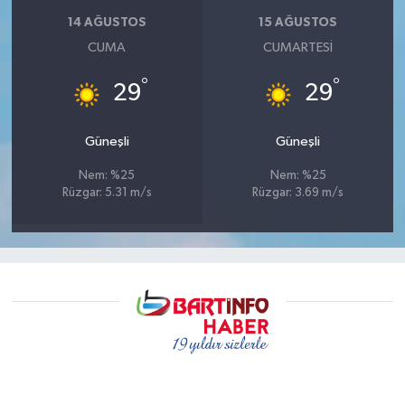
14 AĞUSTOS
15 AĞUSTOS
CUMA
CUMARTESI
°
°
29
29
Güneşli
Güneşli
Nem: %25
Nem: %25
Rüzgar: 5.31 m/s
Rüzgar: 3.69 m/s