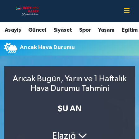
Asayiş
Bartın Nöbetçi Eczaneler
Asayiş
Güncel
Siyaset
Spor
Yaşam
Eğitim
Bartın Hakkında
Bartın Hava Durumu
Arıcak Hava Durumu
Çevre
Bartin Namaz Vakitleri
Eğitim
Bartın Trafik Yoğunluk Haritası
Arıcak Bugün, Yarın ve 1 Haftalık
Ekonomi
Süper Lig Puan Durumu ve Fikstür
Hava Durumu Tahmini
Güncel
Tüm Manşetler
ŞU AN
Kültür-Sanat
Son Dakika Haberleri
Elazığ
Magazin
Haber Arşivi