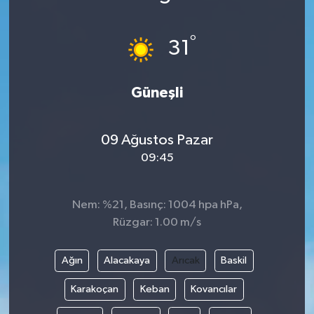
Medya
°
31
Sağlık
Güneşli
Sinema
Sivil Toplum
09 Ağustos Pazar
09:45
Siyaset
Spor
Nem: %21, Basınç: 1004 hpa hPa,
Rüzgar: 1.00 m/s
Tarım
Ağın
Alacakaya
Arıcak
Baskil
Turizm
Karakoçan
Keban
Kovancılar
Yaşam