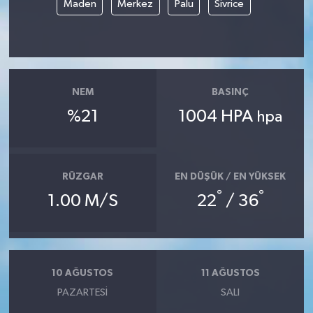
Maden
Merkez
Palu
Sivrice
Yerel Yönetimler
DÜNYA
NEM
BASINÇ
YEREL
%21
1004 HPA
hpa
RÜZGAR
EN DÜŞÜK / EN YÜKSEK
°
°
1.00 M/S
22
/ 36
10 AĞUSTOS
11 AĞUSTOS
PAZARTESI
SALI