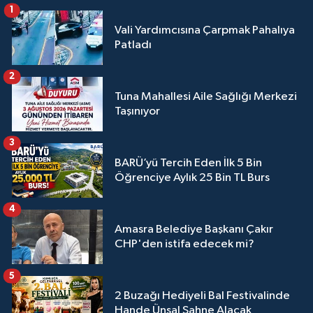
1
Vali Yardımcısına Çarpmak Pahalıya
Patladı
2
Tuna Mahallesi Aile Sağlığı Merkezi
Taşınıyor
3
BARÜ’yü Tercih Eden İlk 5 Bin
Öğrenciye Aylık 25 Bin TL Burs
4
Amasra Belediye Başkanı Çakır
CHP'den istifa edecek mi?
5
2 Buzağı Hediyeli Bal Festivalinde
Hande Ünsal Sahne Alacak