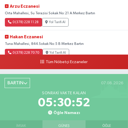
Arzu Eczanesi
Orta Mahallesi, Su Terazisi Sokak No:21 A Merkez Bartın
0 (378) 228 11 28
Yol Tarifi Al
Hakan Eczanesi
Tuna Mahallesi, 844.Sokak No:5 B Merkez Bartın
0 (378) 228 70 70
Yol Tarifi Al
Tüm Nöbetçi Eczaneler
BARTIN
07.08.2026
SONRAKI VAKTE KALAN
05:30:51
Öğle Namazı
İMSAK
GÜNEŞ
ÖĞLE