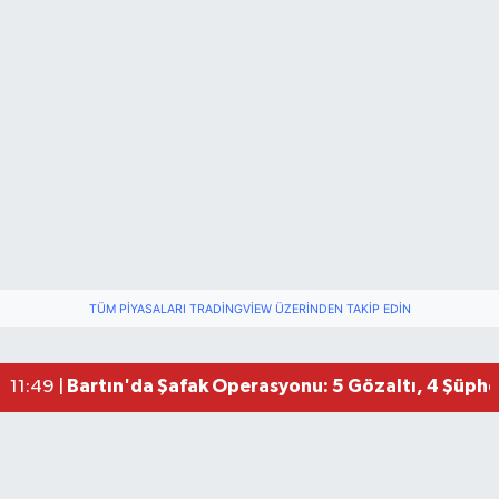
TÜM PIYASALARI TRADINGVIEW ÜZERINDEN TAKIP EDIN
Bartın'da Şafak Operasyonu: 5 Gözaltı, 4 Şüphel
11:49 |