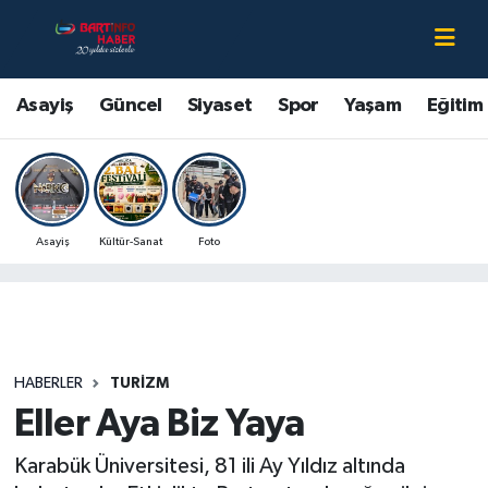
Asayiş
Bartın Nöbetçi Eczaneler
Asayiş
Güncel
Siyaset
Spor
Yaşam
Eğitim
Bartın Hakkında
Bartın Hava Durumu
Çevre
Bartin Namaz Vakitleri
Asayiş
Kültür-Sanat
Foto
Eğitim
Bartın Trafik Yoğunluk Haritası
Ekonomi
Süper Lig Puan Durumu ve Fikstür
Güncel
Tüm Manşetler
HABERLER
TURIZM
Eller Aya Biz Yaya
Kültür-Sanat
Son Dakika Haberleri
Karabük Üniversitesi, 81 ili Ay Yıldız altında
Magazin
Haber Arşivi