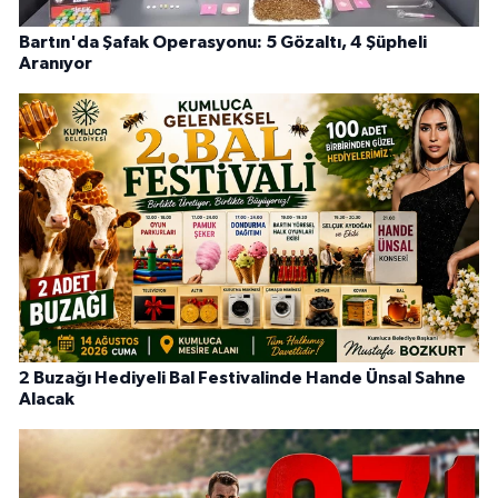
Bartın'da Şafak Operasyonu: 5 Gözaltı, 4 Şüpheli
Aranıyor
2 Buzağı Hediyeli Bal Festivalinde Hande Ünsal Sahne
Alacak