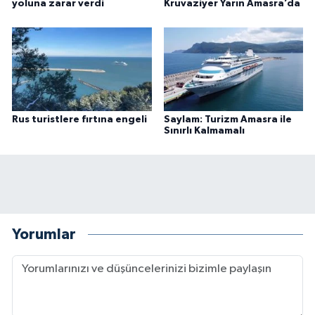
yoluna zarar verdi
Kruvaziyer Yarın Amasra’da
Rus turistlere fırtına engeli
Saylam: Turizm Amasra ile
Sınırlı Kalmamalı
Yorumlar