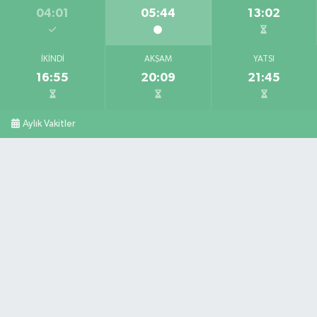
04:01
05:44
13:02
İKINDI
AKŞAM
YATSI
16:55
20:09
21:45
Aylık Vakitler