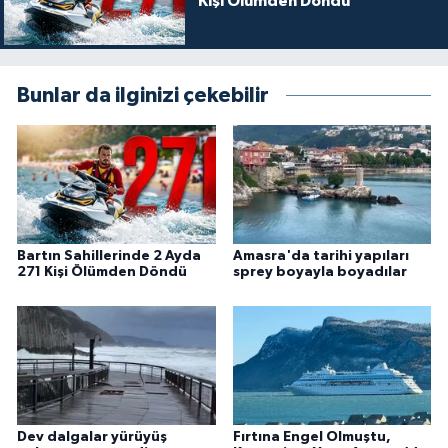
Kişi Ölümden Döndü
Bunlar da ilginizi çekebilir
Bartın Sahillerinde 2 Ayda
Amasra'da tarihi yapıları
271 Kişi Ölümden Döndü
sprey boyayla boyadılar
Dev dalgalar yürüyüş
Fırtına Engel Olmuştu,