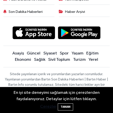
Son Dakika Haberleri
Haber Arşivi
Asayiş
Güncel
Siyaset
Spor
Yaşam
Eğitim
Ekonomi
Sağlık
Sivil Toplum
Turizm
Yerel
Sitede yayınlanan içerik ve yorumlardan yazarları sorumludur.
Yayınlanan yorumlardan Bartın Son Dakika Haberleri | Bartın Haber |
Bartın İnfo sorumlu tutulamaz. Sitedeki tüm harici linkler ayrı bir
sayfada açılır. Sitemizde yayınlanan haber, köşe yazıları ve
En iyi site deneyimi sağlamak için çerezlerden
fotoğraflar izin alınmaksızın kaynak gösterilse dahi, herhangi bir
Bartın'da Şafak Operasyonu: 5 Gözaltı, 4
11:49
faydalanıyoruz. Detaylar için lütfen tıklayın.
ortamda kullanılamaz ve yayınlanamaz
Şüpheli Aranıyor
Çerezler
TAMAM