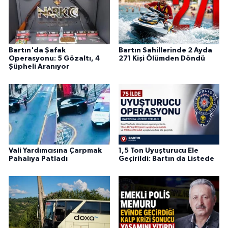
Bartın'da Şafak
Bartın Sahillerinde 2 Ayda
Operasyonu: 5 Gözaltı, 4
271 Kişi Ölümden Döndü
Şüpheli Aranıyor
Vali Yardımcısına Çarpmak
1,5 Ton Uyuşturucu Ele
Pahalıya Patladı
Geçirildi: Bartın da Listede