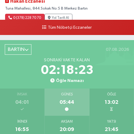
Hakan Eczanesi
Tuna Mahallesi, 844.Sokak No:5 B Merkez Bartın
0 (378) 228 70 70
Yol Tarifi Al
Tüm Nöbetçi Eczaneler
BARTIN
07.08.2026
SONRAKI VAKTE KALAN
02:18:22
Öğle Namazı
İMSAK
GÜNEŞ
ÖĞLE
04:01
05:44
13:02
İKINDI
AKŞAM
YATSI
16:55
20:09
21:45