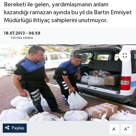
Bereketi ile gelen, yardımlaşmanın anlam
Medya
kazandığı ramazan ayında bu yıl da Bartın Emniyet
Müdürlüğü ihtiyaç sahiplerini unutmuyor.
Sağlık
18.07.2013 - 06:59
YAYINLANMA
Sinema
Sivil Toplum
Siyaset
Spor
Tarım
Turizm
Paylaş
-
+
A
A
Yaşam