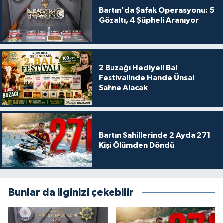
Bartın'da Şafak Operasyonu: 5
Gözaltı, 4 Şüpheli Aranıyor
2 Buzağı Hediyeli Bal
Festivalinde Hande Ünsal
Sahne Alacak
Bartın Sahillerinde 2 Ayda 271
Kişi Ölümden Döndü
Bunlar da ilginizi çekebilir