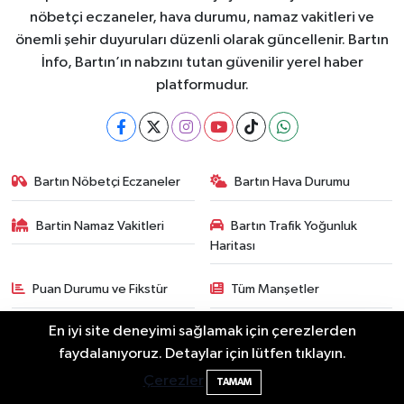
nöbetçi eczaneler, hava durumu, namaz vakitleri ve
önemli şehir duyuruları düzenli olarak güncellenir. Bartın
İnfo, Bartın’ın nabzını tutan güvenilir yerel haber
platformudur.
Bartın Nöbetçi Eczaneler
Bartın Hava Durumu
Bartin Namaz Vakitleri
Bartın Trafik Yoğunluk
Haritası
Puan Durumu ve Fikstür
Tüm Manşetler
En iyi site deneyimi sağlamak için çerezlerden
Son Dakika Haberleri
Haber Arşivi
Bartın'da Şafak Operasyonu: 5 Gözaltı, 4
11:49
faydalanıyoruz. Detaylar için lütfen tıklayın.
Şüpheli Aranıyor
Çerezler
TAMAM