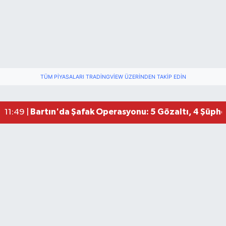
TÜM PIYASALARI TRADINGVIEW ÜZERINDEN TAKIP EDIN
Bartın'da Şafak Operasyonu: 5 Gözaltı, 4 Şüphel
11:49 |