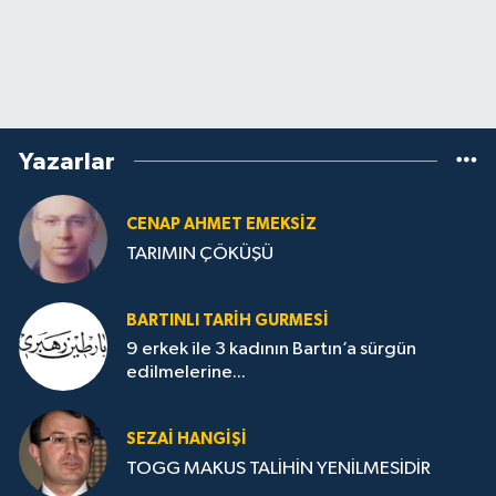
Yazarlar
CENAP AHMET EMEKSİZ
TARIMIN ÇÖKÜŞÜ
BARTINLI TARIH GURMESI
9 erkek ile 3 kadının Bartın’a sürgün
edilmelerine...
SEZAI HANGİŞİ
TOGG MAKUS TALİHİN YENİLMESİDİR