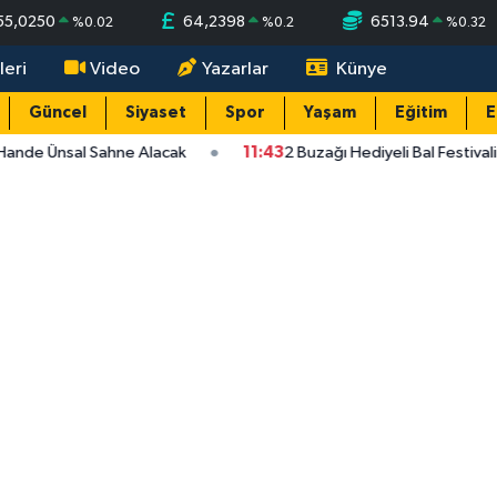
55,0250
64,2398
6513.94
%
0.02
%
0.2
%
0.32
leri
Video
Yazarlar
Künye
Güncel
Siyaset
Spor
Yaşam
Eğitim
E
Hande Ünsal Sahne Alacak
11:43
2 Buzağı Hediyeli Bal Festival