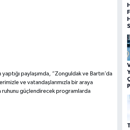
H
F
V
Y
 yaptığı paylaşımda, “Zonguldak ve Bartın’da
elerimizle ve vatandaşlarımızla bir araya
P
ma ruhunu güçlendirecek programlarda
T