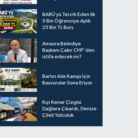
BARÜ’yü Tercih Eden İlk
5 Bin Öğrenciye Aylık
25 Bin TL Burs
Amasra Belediye
Başkanı Çakır CHP'den
istifa edecek mi?
Bartın Aile Kampı İçin
Başvurular Sona Eriyor
Kıyı Kenar Çizgisi
Dağlara Çıkardı, Denize
Çileli Yolculuk