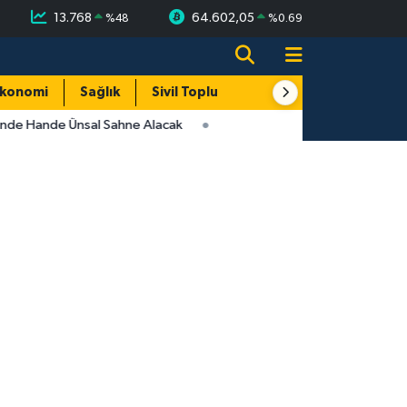
13.768
64.602,05
%
48
%
0.69
konomi
Sağlık
Sivil Toplum
Turizm
Yerel
inde Hande Ünsal Sahne Alacak