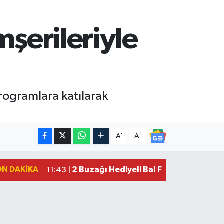
mşerileriyle
programlara katılarak
-
+
A
A
ON DAKIKA
2 Buzağı Hediyeli Bal Festivalinde Ha
11:43 |