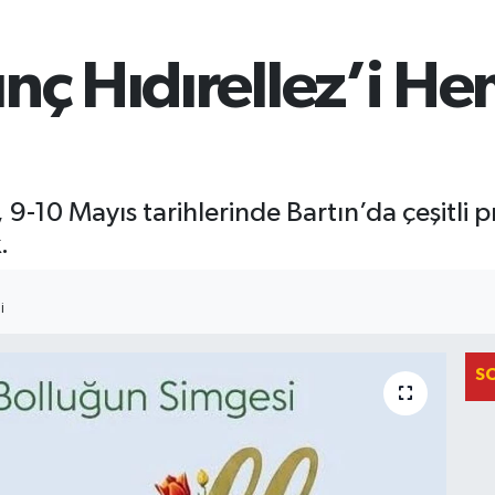
nç Hıdırellez’i He
 9-10 Mayıs tarihlerinde Bartın’da çeşitli 
.
I
S