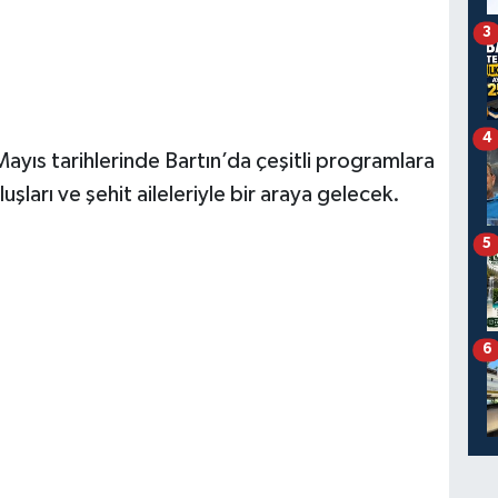
3
4
ayıs tarihlerinde Bartın’da çeşitli programlara
uşları ve şehit aileleriyle bir araya gelecek.
5
6