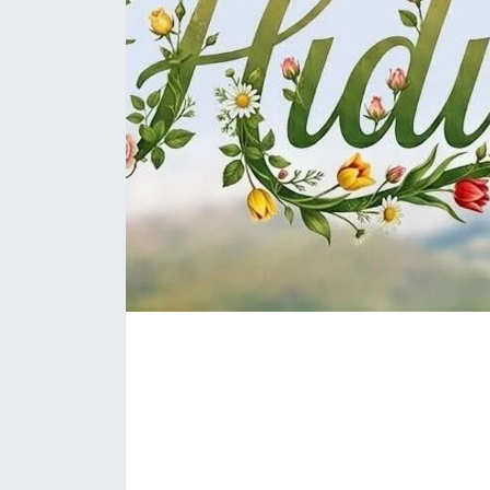
Yerel Yönetimler
DÜNYA
YEREL