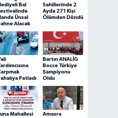
ediyeli Bal
Sahillerinde 2
estivalinde
Ayda 271 Kişi
Hande Ünsal
Ölümden Döndü
Sahne Alacak
ali
Bartın ANALİG
ardımcısına
Bocce Türkiye
Çarpmak
Şampiyonu
ahalıya Patladı
Oldu
una Mahallesi
Amasra