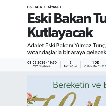
HABERLER
SIYASET
Medya
Eski Bakan Tu
Sağlık
Kutlayacak
Sinema
Adalet Eski Bakanı Yılmaz Tunç,
Sivil Toplum
vatandaşlarla bir araya gelecek
Siyaset
08.05.2026 - 19:50
5
1 DK
YAYINLANMA
PAYLAŞIM
OKUNMA SÜRES
Spor
Tarım
Turizm
Yaşam